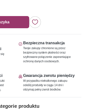
szyka
Bezpieczna transakcja
Twoje zakupy chronione są przez
i
bezpieczny system płatności oraz
 się
szyfrowane połączenie zapewniające
ochronę danych osobowych.
ci
Gwarancja zwrotu pieniędzy
czki
W przypadku nietrafionego zakupu
est
odeślij produkty w ciągu 14 dni i
.
otrzymaj pełny zwrot środków.
tegorie produktu