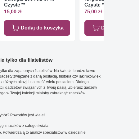
Czyste **
Czyste **
15,00 zł
75,00 zł
Dodaj do koszyka
Dodaj do koszy
e tylko dla filatelistów
ylko dla zapalonych filatelistów. Na świecie bardzo łatwo
 gadżety związane z daną postacią, historią czy jakimkolwiek
 z różnych okazji i na cześć wielu postaciom. Dlatego
cji gadżetów związanych z Twoją pasją. Zbierasz gadżety
go w Twojej kolekcji miałoby zabraknąć znaczków
wybór? Powodów jest wiele!
ję znaczków z całego świata.
. Potwierdzają to analizy specjalistów w dziedzinie