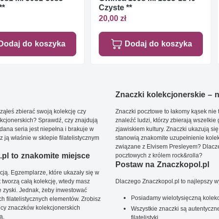
**
Czyste **
20,00 zł
Dodaj do koszyka
Dodaj do koszyka
Znaczki kolekcjonerskie – ni
ąłeś zbierać swoją kolekcję czy
Znaczki pocztowe to łakomy kąsek nie t
kcjonerskich? Sprawdź, czy znajdują
znaleźć ludzi, którzy zbierają wszelkie
dana seria jest niepełna i brakuje w
zjawiskiem kultury. Znaczki ukazują się
ją właśnie w sklepie filatelistycznym
stanowią znakomite uzupełnienie kolek
związane z Elvisem Presleyem? Dlacze
pl to znakomite miejsce
pocztowych z królem rock&rolla?
Postaw na Znaczkopol.pl
ją. Egzemplarze, które ukazały się w
t tworzą całą kolekcję, wtedy masz
Dlaczego Znaczkopol.pl to najlepszy 
 zyski. Jednak, żeby inwestować
Posiadamy wielotysięczną kolekc
 filatelistycznych elementów. Zrobisz
ięcy znaczków kolekcjonerskich
Wszystkie znaczki są autentyczne
ą.
filatelistyki.