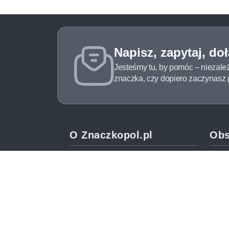
Napisz, zapytaj, do
Jesteśmy tu, by pomóc – niezale
znaczka, czy dopiero zaczynasz pr
O Znaczkopol.pl
Obs
O nas
Pomo
Blog
Meto
Regulamin
Spos
Polityka prywatności
Zwrot