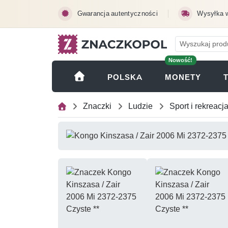
Przejdź do treści głównej
Gwarancja autentyczności
Wysyłka 
Nowość!
(OTWI
POLSKA
MONETY
Znaczki
Ludzie
Sport i rekreacj