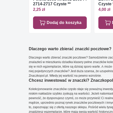
2714-2717 Czyste **
Czyste 
2,25 zł
4,00 zł
Dodaj do koszyka
Dlaczego warto zbierać znaczki pocztowe?
Dlaczego warto zbierać znaczki pocztowe? Samodzielnie zacz
znalazłeś w mieszkaniu dziadka klasery pełne znaczków kole
się w nich egzemplarze, które są dzisiaj sporo warte. A może 
niej pojedynczych znaczków? Jest duża szansa, że uzupełnisz 
Znaczkopol.pl. Wtedy jej wartość na pewno wzrośnie.
Chcesz inwestować w znaczki? Znaczkopol.
Kolekcjonowanie znaczków często staje się poważną inwestyc
niskim nakładzie szybko zyskują na wartości. Jeżeli natomias
pewność, że dysponujesz czymś, co może przynieść Ci realne
mądrze, uprzednio poznaj rynek znaczków pocztowych i innych
to, zapoznając się z ofertą naszego sklepu. Pośród wielu tys
znajdziesz egzemplarze, które mają swoją wartość historyczn