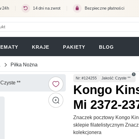
w 24h
14 dni na zwrot
Bezpieczne płatności
ERA SIĘ W NOWEJ KARCIE)
TEMATY
KRAJE
PAKIETY
BLOG
a
Piłka Nożna
Numer
Nr
: #124255
Jakość: Czyste **
Kongo Kins
Mi 2372-23
Znaczek pocztowy Kongo Kins
sklepie filatelistycznym Zna
kolekcjonera