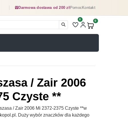
Darmowa dostawa od 200 zł
Pomoc
Kontakt
0
Liczba pozycji na liście ulubionyc
0
Produkty w koszyku:
zasa / Zair 2006
75 Czyste **
zasa / Zair 2006 Mi 2372-2375 Czyste **w
czkopol.pl. Duży wybór znaczków dla każdego