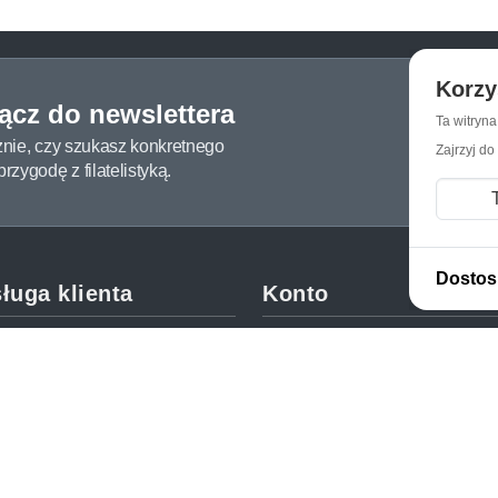
Korzy
łącz do newslettera
Ta witryn
żnie, czy szukasz konkretnego
Zajrzyj do
zygodę z filatelistyką.
Dostos
ługa klienta
Konto
c i FAQ
Moje konto
dy dostawy
Moje zamówienia
oby płatności
Mój koszyk
y i reklamacje
Adres dostawy