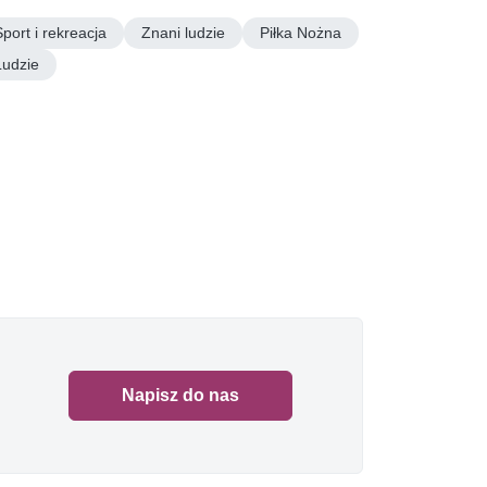
Sport i rekreacja
Znani ludzie
Piłka Nożna
Ludzie
Napisz do nas