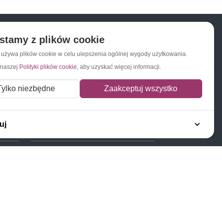
stamy z plików cookie
a używa plików cookie w celu ulepszenia ogólnej wygody użytkowania.
Napisz do nas
Zapisz się do newslettera
 naszej
Polityki plików cookie
, aby uzyskać więcej informacji.
Tylko niezbędne
Zaakceptuj wszystko
uj
Polecamy
Znaczki Konie
Znaczki Politycy
Znaczki Żaglowce
Znaczki Kolarstwo