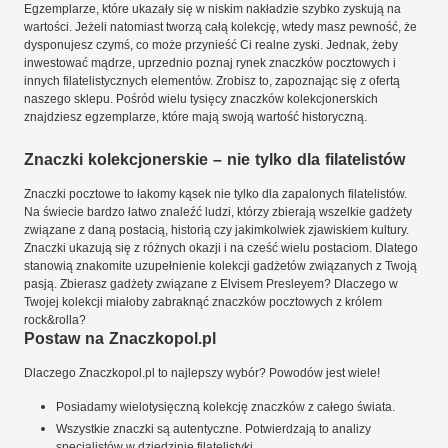
Egzemplarze, które ukazały się w niskim nakładzie szybko zyskują na
wartości. Jeżeli natomiast tworzą całą kolekcję, wtedy masz pewność, że
dysponujesz czymś, co może przynieść Ci realne zyski. Jednak, żeby
inwestować mądrze, uprzednio poznaj rynek znaczków pocztowych i
innych filatelistycznych elementów. Zrobisz to, zapoznając się z ofertą
naszego sklepu. Pośród wielu tysięcy znaczków kolekcjonerskich
znajdziesz egzemplarze, które mają swoją wartość historyczną.
Znaczki kolekcjonerskie – nie tylko dla filatelistów
Znaczki pocztowe to łakomy kąsek nie tylko dla zapalonych filatelistów.
Na świecie bardzo łatwo znaleźć ludzi, którzy zbierają wszelkie gadżety
związane z daną postacią, historią czy jakimkolwiek zjawiskiem kultury.
Znaczki ukazują się z różnych okazji i na cześć wielu postaciom. Dlatego
stanowią znakomite uzupełnienie kolekcji gadżetów związanych z Twoją
pasją. Zbierasz gadżety związane z Elvisem Presleyem? Dlaczego w
Twojej kolekcji miałoby zabraknąć znaczków pocztowych z królem
rock&rolla?
Postaw na Znaczkopol.pl
Dlaczego Znaczkopol.pl to najlepszy wybór? Powodów jest wiele!
Posiadamy wielotysięczną kolekcję znaczków z całego świata.
Wszystkie znaczki są autentyczne. Potwierdzają to analizy
specjalistów w dziedzinie filatelistyki.