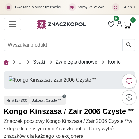
Przejdź do treści głównej
Gwarancja autentyczności
Wysyłka w 24h
14 dni na
0
Liczba pozycji 
0
Pro
...
Ssaki
Zwierzęta domowe
Konie
Numer
Nr
: #124300
Jakość: Czyste **
Kongo Kinszasa / Zair 2006 Czyste **
Znaczek pocztowy Kongo Kinszasa / Zair 2006 Czyste **w
sklepie filatelistycznym Znaczkopol.pl. Duży wybór
znaczków dla każdego kolekcjonera