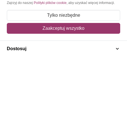
Moje konto
Zajrzyj do naszej
Polityki plików cookie
, aby uzyskać więcej informacji.
Moje zamówienia
Tylko niezbędne
Mój koszyk
Zaakceptuj wszystko
Adres dostawy
Dostosuj
Polecamy
Znaczki Konie
Znaczki Politycy
Znaczki Żaglowce
Znaczki Kolarstwo
Znaczki Boże Narodzenie