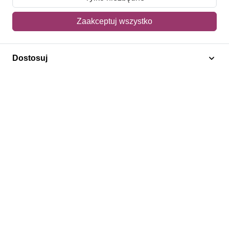
Mój koszyk
Zaakceptuj wszystko
Adres dostawy
Dostosuj
Polecamy
Znaczki Konie
Znaczki Politycy
Znaczki Żaglowce
Znaczki Kolarstwo
Znaczki Boże Narodzenie
Regulamin
Prywatność
Bezpieczeństwo