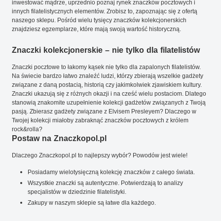
inwestować mądrze, uprzednio poznaj rynek znaczków pocztowych i
innych filatelistycznych elementów. Zrobisz to, zapoznając się z ofertą
naszego sklepu. Pośród wielu tysięcy znaczków kolekcjonerskich
znajdziesz egzemplarze, które mają swoją wartość historyczną.
Znaczki kolekcjonerskie – nie tylko dla filatelistów
Znaczki pocztowe to łakomy kąsek nie tylko dla zapalonych filatelistów.
Na świecie bardzo łatwo znaleźć ludzi, którzy zbierają wszelkie gadżety
związane z daną postacią, historią czy jakimkolwiek zjawiskiem kultury.
Znaczki ukazują się z różnych okazji i na cześć wielu postaciom. Dlatego
stanowią znakomite uzupełnienie kolekcji gadżetów związanych z Twoją
pasją. Zbierasz gadżety związane z Elvisem Presleyem? Dlaczego w
Twojej kolekcji miałoby zabraknąć znaczków pocztowych z królem
rock&rolla?
Postaw na Znaczkopol.pl
Dlaczego Znaczkopol.pl to najlepszy wybór? Powodów jest wiele!
Posiadamy wielotysięczną kolekcję znaczków z całego świata.
Wszystkie znaczki są autentyczne. Potwierdzają to analizy
specjalistów w dziedzinie filatelistyki.
Zakupy w naszym sklepie są łatwe dla każdego.