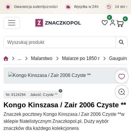
Przejdź do treści głównej
Gwarancja autentyczności
Wysyłka w 24h
14 dni na
0
Liczba pozycji 
0
Pro
...
Malarstwo
Malarze po 1850 r
Gauguin
Numer
Nr
: #124294
Jakość: Czyste **
Kongo Kinszasa / Zair 2006 Czyste **
Znaczek pocztowy Kongo Kinszasa / Zair 2006 Czyste **w
sklepie filatelistycznym Znaczkopol.pl. Duży wybór
znaczków dla każdego kolekcjonera