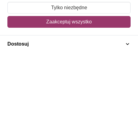
Moje zamówienia
Tylko niezbędne
Mój koszyk
Zaakceptuj wszystko
Adres dostawy
Dostosuj
Polecamy
Znaczki Konie
Znaczki Politycy
Znaczki Żaglowce
Znaczki Kolarstwo
Znaczki Boże Narodzenie
Regulamin
Prywatność
Bezpieczeństwo