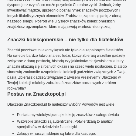
dysponujesz czymś, co może przynieść Ci realne zyski. Jednak, żeby
inwestować mądrze, uprzednio poznaj rynek znaczków pocztowych i
innych filatelistycznych elementów. Zrobisz to, zapoznając się z ofertą
naszego sklepu. Pośród wielu tysięcy znaczków kolekcjonerskich
znajdziesz egzemplarze, które mają swoją wartość historyczną.
Znaczki kolekcjonerskie – nie tylko dla filatelistów
Znaczki pocztowe to łakomy kąsek nie tylko dla zapalonych filatelistów.
Na świecie bardzo łatwo znaleźć ludzi, którzy zbierają wszelkie gadżety
związane z daną postacią, historią czy jakimkolwiek zjawiskiem kultury.
Znaczki ukazują się z różnych okazji i na cześć wielu postaciom. Dlatego
stanowią znakomite uzupełnienie kolekcji gadżetów związanych z Twoją
pasją. Zbierasz gadżety związane z Elvisem Presleyem? Dlaczego w
Twojej kolekcji miałoby zabraknąć znaczków pocztowych z królem
rock&rolla?
Postaw na Znaczkopol.pl
Dlaczego Znaczkopol.pl to najlepszy wybór? Powodów jest wiele!
Posiadamy wielotysięczną kolekcję znaczków z całego świata.
Wszystkie znaczki są autentyczne. Potwierdzają to analizy
specjalistów w dziedzinie filatelistyki.
Zakupy w naszym sklepie są łatwe dla każdego.