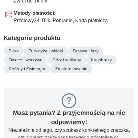
Zwrot do 14 dni
Metody płatności:
Przelewy24, Blik, Pobranie, Karta płatnicza
Kategorie produktu
Flora
Turystyka i widoki
Drzewa i lasy
Owoce i warzywa
Góry i wulkany
Krajobrazy
Rośliny i Zwierzęta
Zainteresowania
Masz pytania? Z przyjemnością na nie
odpowiemy!
Niezależnie od tego, czy szukasz konkretnego znaczka,
czy dopiero zaczynasz przygodę z filatelistyką.