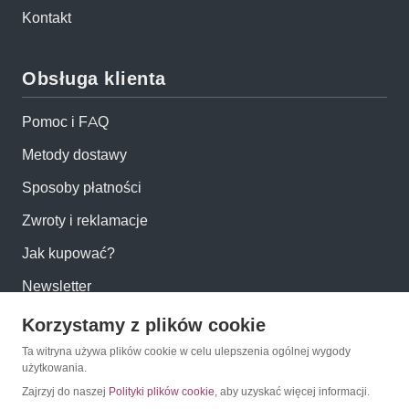
Kontakt
Obsługa klienta
Pomoc i FAQ
Metody dostawy
Sposoby płatności
Zwroty i reklamacje
Jak kupować?
Newsletter
Korzystamy z plików cookie
Konto
Ta witryna używa plików cookie w celu ulepszenia ogólnej wygody
użytkowania.
Moje konto
Zajrzyj do naszej
Polityki plików cookie
, aby uzyskać więcej informacji.