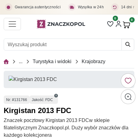
Przejdź do treści głównej
Gwarancja autentyczności
Wysyłka w 24h
14 dni na
0
Liczba pozycji 
0
Pro
...
Turystyka i widoki
Krajobrazy
Numer
Nr
: #131766
Jakość: FDC
Kirgistan 2013 FDC
Znaczek pocztowy Kirgistan 2013 FDCw sklepie
filatelistycznym Znaczkopol.pl. Duży wybór znaczków dla
każdego kolekcjonera