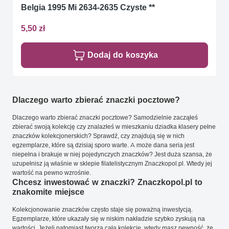
Belgia 1995 Mi 2634-2635 Czyste **
5,50 zł
Dodaj do koszyka
Dlaczego warto zbierać znaczki pocztowe?
Dlaczego warto zbierać znaczki pocztowe? Samodzielnie zacząłeś
zbierać swoją kolekcję czy znalazłeś w mieszkaniu dziadka klasery pełne
znaczków kolekcjonerskich? Sprawdź, czy znajdują się w nich
egzemplarze, które są dzisiaj sporo warte. A może dana seria jest
niepełna i brakuje w niej pojedynczych znaczków? Jest duża szansa, że
uzupełnisz ją właśnie w sklepie filatelistycznym Znaczkopol.pl. Wtedy jej
wartość na pewno wzrośnie.
Chcesz inwestować w znaczki? Znaczkopol.pl to
znakomite miejsce
Kolekcjonowanie znaczków często staje się poważną inwestycją.
Egzemplarze, które ukazały się w niskim nakładzie szybko zyskują na
wartości. Jeżeli natomiast tworzą całą kolekcję, wtedy masz pewność, że