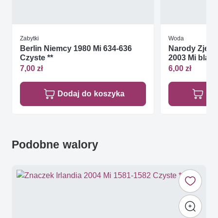
Zabytki
Woda
Berlin Niemcy 1980 Mi 634-636
Narody Zjed
Czyste **
2003 Mi blatt 
7,00 zł
6,00 zł
Dodaj do koszyka
Do
Podobne walory