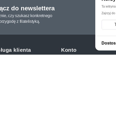
łącz do newslettera
Ta witryn
Zajrzyj do
żnie, czy szukasz konkretnego
zygodę z filatelistyką.
Dostos
ługa klienta
Konto
c i FAQ
Moje konto
dy dostawy
Moje zamówienia
oby płatności
Mój koszyk
y i reklamacje
Adres dostawy
kupować?
etter