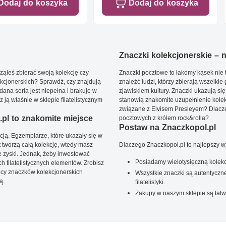
Dodaj do koszyka
Dodaj do koszyka
Znaczki kolekcjonerskie – ni
ąłeś zbierać swoją kolekcję czy
Znaczki pocztowe to łakomy kąsek nie t
kcjonerskich? Sprawdź, czy znajdują
znaleźć ludzi, którzy zbierają wszelkie
dana seria jest niepełna i brakuje w
zjawiskiem kultury. Znaczki ukazują się
ją właśnie w sklepie filatelistycznym
stanowią znakomite uzupełnienie kolek
związane z Elvisem Presleyem? Dlacze
pl to znakomite miejsce
pocztowych z królem rock&rolla?
Postaw na Znaczkopol.pl
ją. Egzemplarze, które ukazały się w
t tworzą całą kolekcję, wtedy masz
Dlaczego Znaczkopol.pl to najlepszy 
 zyski. Jednak, żeby inwestować
Posiadamy wielotysięczną kolekc
 filatelistycznych elementów. Zrobisz
ięcy znaczków kolekcjonerskich
Wszystkie znaczki są autentyczne
ą.
filatelistyki.
Zakupy w naszym sklepie są łatw