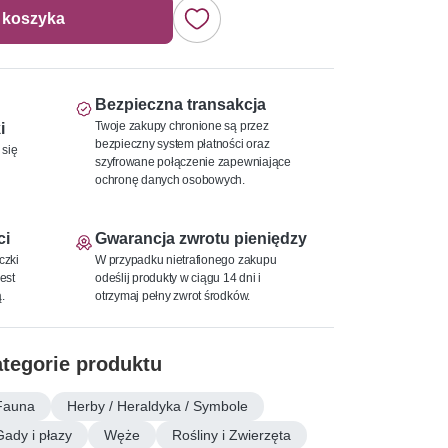
 koszyka
Bezpieczna transakcja
Twoje zakupy chronione są przez
i
bezpieczny system płatności oraz
 się
szyfrowane połączenie zapewniające
ochronę danych osobowych.
ci
Gwarancja zwrotu pieniędzy
czki
W przypadku nietrafionego zakupu
est
odeślij produkty w ciągu 14 dni i
.
otrzymaj pełny zwrot środków.
tegorie produktu
Fauna
Herby / Heraldyka / Symbole
Gady i płazy
Węże
Rośliny i Zwierzęta