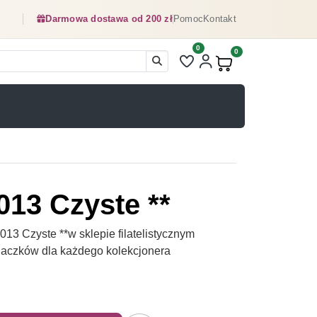
Darmowa dostawa od 200 zł
Pomoc
Kontakt
0
Liczba pozycji na liście ulubionyc
0
Produkty w koszyku:
013 Czyste **
13 Czyste **w sklepie filatelistycznym
naczków dla każdego kolekcjonera