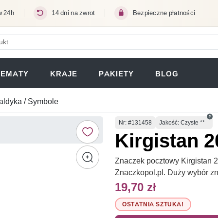
w 24h
14 dni na zwrot
Bezpieczne płatności
ERA SIĘ W NOWEJ KARCIE)
TEMATY
KRAJE
PAKIETY
BLOG
aldyka / Symbole
Numer
Nr
: #131458
Jakość: Czyste **
Kirgistan 2
Znaczek pocztowy Kirgistan 20
Znaczkopol.pl. Duży wybór z
19,70 zł
OSTATNIA SZTUKA!