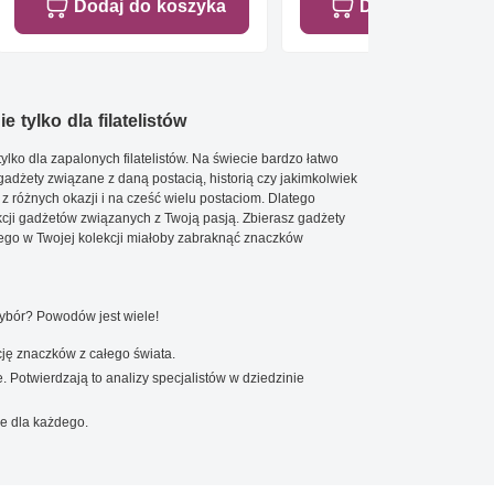
Dodaj do koszyka
Dodaj do koszy
e tylko dla filatelistów
ylko dla zapalonych filatelistów. Na świecie bardzo łatwo
 gadżety związane z daną postacią, historią czy jakimkolwiek
 z różnych okazji i na cześć wielu postaciom. Dlatego
cji gadżetów związanych z Twoją pasją. Zbierasz gadżety
go w Twojej kolekcji miałoby zabraknąć znaczków
wybór? Powodów jest wiele!
ję znaczków z całego świata.
. Potwierdzają to analizy specjalistów w dziedzinie
e dla każdego.