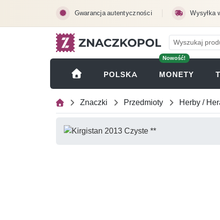
Przejdź do treści głównej
Gwarancja autentyczności
Wysyłka 
Nowość!
(OTWI
POLSKA
MONETY
Znaczki
Przedmioty
Herby / Her