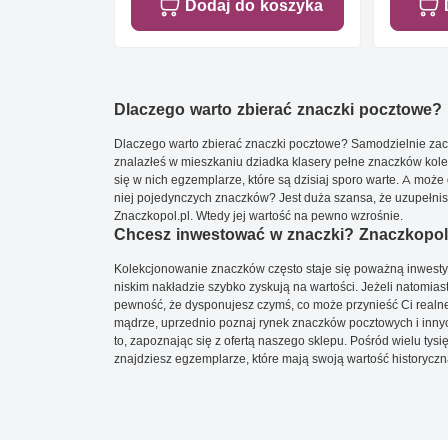
Dodaj do koszyka
Dlaczego warto zbierać znaczki pocztowe?
Dlaczego warto zbierać znaczki pocztowe? Samodzielnie zacz
znalazłeś w mieszkaniu dziadka klasery pełne znaczków kole
się w nich egzemplarze, które są dzisiaj sporo warte. A może 
niej pojedynczych znaczków? Jest duża szansa, że uzupełnisz 
Znaczkopol.pl. Wtedy jej wartość na pewno wzrośnie.
Chcesz inwestować w znaczki? Znaczkopol.
Kolekcjonowanie znaczków często staje się poważną inwestyc
niskim nakładzie szybko zyskują na wartości. Jeżeli natomias
pewność, że dysponujesz czymś, co może przynieść Ci realne
mądrze, uprzednio poznaj rynek znaczków pocztowych i innych
to, zapoznając się z ofertą naszego sklepu. Pośród wielu tys
znajdziesz egzemplarze, które mają swoją wartość historyczn