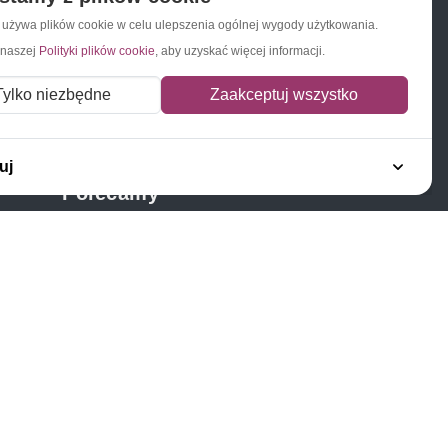
a używa plików cookie w celu ulepszenia ogólnej wygody użytkowania.
 naszej
Polityki plików cookie
, aby uzyskać więcej informacji.
Napisz do nas
Zapisz się do newslettera
Tylko niezbędne
Zaakceptuj wszystko
uj
Polecamy
Znaczki Konie
Znaczki Politycy
Znaczki Żaglowce
Znaczki Kolarstwo
Znaczki Boże Narodzenie