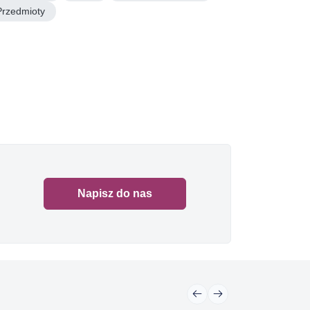
Przedmioty
Napisz do nas