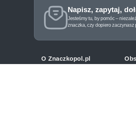
Napisz, zapytaj, do
Jesteśmy tu, by pomóc – niezale
znaczka, czy dopiero zaczynasz pr
O Znaczkopol.pl
Obs
O nas
Pomo
Blog
Meto
Regulamin
Spos
Polityka prywatności
Zwrot
Mapa strony
Jak 
Kontakt
Newsl