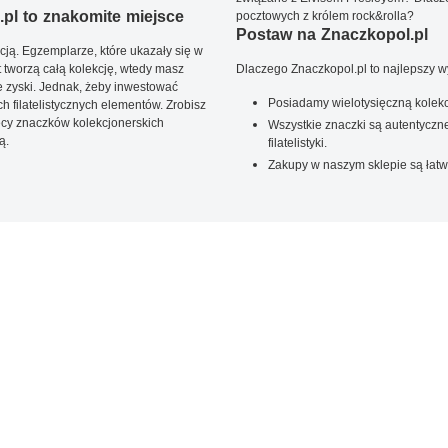
pl to znakomite miejsce
pocztowych z królem rock&rolla?
Postaw na Znaczkopol.pl
ją. Egzemplarze, które ukazały się w
t tworzą całą kolekcję, wtedy masz
Dlaczego Znaczkopol.pl to najlepszy 
 zyski. Jednak, żeby inwestować
Posiadamy wielotysięczną kolekc
 filatelistycznych elementów. Zrobisz
ięcy znaczków kolekcjonerskich
Wszystkie znaczki są autentyczne
ą.
filatelistyki.
Zakupy w naszym sklepie są łatw