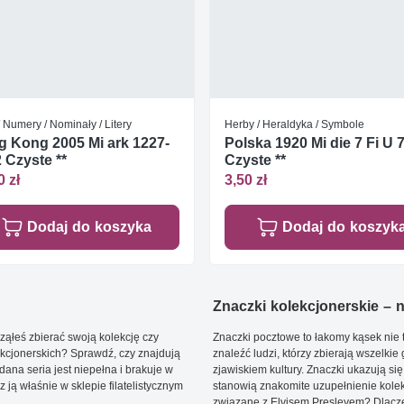
/ Numery / Nominały / Litery
Herby / Heraldyka / Symbole
 Kong 2005 Mi ark 1227-
Polska 1920 Mi die 7 Fi U 
 Czyste **
Czyste **
0 zł
3,50 zł
Dodaj do koszyka
Dodaj do koszyk
Znaczki kolekcjonerskie – ni
ąłeś zbierać swoją kolekcję czy
Znaczki pocztowe to łakomy kąsek nie t
kcjonerskich? Sprawdź, czy znajdują
znaleźć ludzi, którzy zbierają wszelkie
dana seria jest niepełna i brakuje w
zjawiskiem kultury. Znaczki ukazują się
ją właśnie w sklepie filatelistycznym
stanowią znakomite uzupełnienie kolek
związane z Elvisem Presleyem? Dlacze