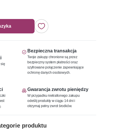
szyka
Bezpieczna transakcja
Twoje zakupy chronione są przez
i
bezpieczny system płatności oraz
 się
szyfrowane połączenie zapewniające
ochronę danych osobowych.
ci
Gwarancja zwrotu pieniędzy
czki
W przypadku nietrafionego zakupu
est
odeślij produkty w ciągu 14 dni i
.
otrzymaj pełny zwrot środków.
tegorie produktu