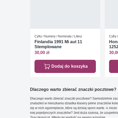
Cyfry / Numery / Nominały / Litery
Cyfry 
Finlandia 1991 Mi aut 11
Hong
Stemplowane
1252
30,00 zł
30,0
Dodaj do koszyka
Dlaczego warto zbierać znaczki pocztowe?
Dlaczego warto zbierać znaczki pocztowe? Samodzielnie zacz
znalazłeś w mieszkaniu dziadka klasery pełne znaczków kole
się w nich egzemplarze, które są dzisiaj sporo warte. A może 
niej pojedynczych znaczków? Jest duża szansa, że uzupełnisz 
Znaczkopol.pl. Wtedy jej wartość na pewno wzrośnie.