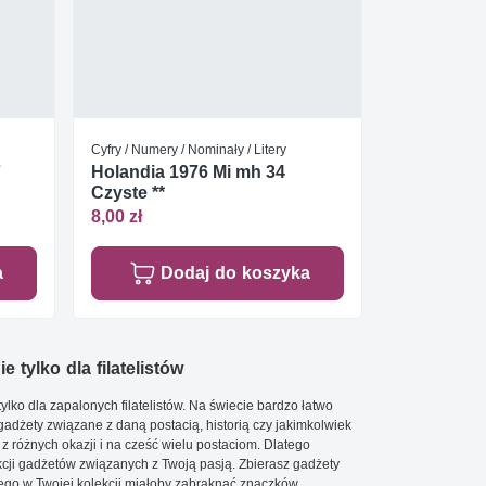
Cyfry / Numery / Nominały / Litery
7
Holandia 1976 Mi mh 34
Czyste **
8,00 zł
a
Dodaj do koszyka
e tylko dla filatelistów
ylko dla zapalonych filatelistów. Na świecie bardzo łatwo
 gadżety związane z daną postacią, historią czy jakimkolwiek
 z różnych okazji i na cześć wielu postaciom. Dlatego
cji gadżetów związanych z Twoją pasją. Zbierasz gadżety
go w Twojej kolekcji miałoby zabraknąć znaczków