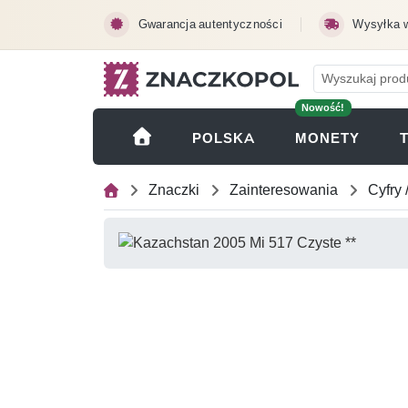
Przejdź do treści głównej
Gwarancja autentyczności
Wysyłka 
Nowość!
(OTWI
POLSKA
MONETY
Znaczki
Zainteresowania
Cyfry 