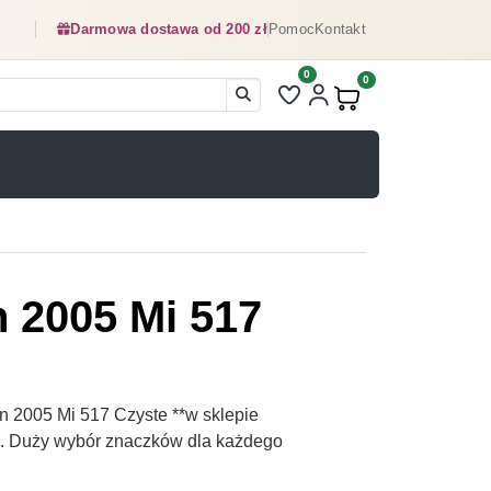
Darmowa dostawa od 200 zł
Pomoc
Kontakt
0
Liczba pozycji na liście ulubionyc
0
Produkty w koszyku:
 2005 Mi 517
 2005 Mi 517 Czyste **w sklepie
pl. Duży wybór znaczków dla każdego