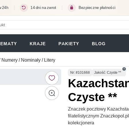
w 24h
14 dni na zwrot
Bezpieczne płatności
ERA SIĘ W NOWEJ KARCIE)
TEMATY
KRAJE
PAKIETY
BLOG
/ Numery / Nominały / Litery
Numer
Nr
: #101668
Jakość: Czyste **
Kazachstan
Czyste **
Znaczek pocztowy Kazachstan
filatelistycznym Znaczkopol.
kolekcjonera