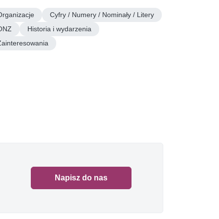
Organizacje
Cyfry / Numery / Nominały / Litery
ONZ
Historia i wydarzenia
Zainteresowania
Napisz do nas