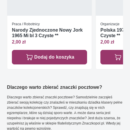
Praca / Robotnicy
Organizacje
Narody Zjednoczone Nowy Jork
Polska 1976 M
1965 Mi bl 3 Czyste **
Czyste **
2,00 zł
2,00 zł
Dodaj do koszyka
Do
Dlaczego warto zbierać znaczki pocztowe?
Dlaczego warto zbierać znaczki pocztowe? Samodzielnie zacząłeś
zbierać swoją kolekcję czy znalazłeś w mieszkaniu dziadka klasery pełne
znaczków kolekcjonerskich? Sprawdź, czy znajdują się w nich
egzemplarze, które są dzisiaj sporo warte. A może dana seria jest
niepełna i brakuje w niej pojedynczych znaczków? Jest duża szansa, że
uzupełnisz ją właśnie w sklepie filatelistycznym Znaczkopol.pl. Wtedy jej
wartość na pewno wzrośnie.