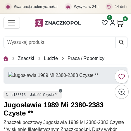
Przejdź do treści głównej
Gwarancja autentyczności
Wysyłka w 24h
14 dni na
0
Liczba pozycji 
0
Pro
Znaczki
Ludzie
Praca / Robotnicy
Numer
Nr
: #133313
Jakość: Czyste **
Jugosławia 1989 Mi 2380-2383
Czyste **
Znaczek pocztowy Jugosławia 1989 Mi 2380-2383 Czyste
**w sklepie filatelistycznym Znaczkopol.pl. Duży wybór