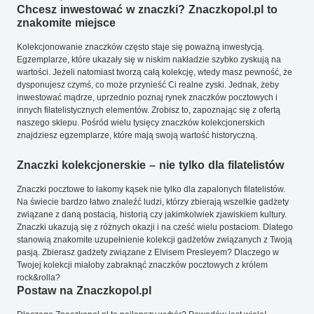
Chcesz inwestować w znaczki? Znaczkopol.pl to
znakomite miejsce
Kolekcjonowanie znaczków często staje się poważną inwestycją.
Egzemplarze, które ukazały się w niskim nakładzie szybko zyskują na
wartości. Jeżeli natomiast tworzą całą kolekcję, wtedy masz pewność, że
dysponujesz czymś, co może przynieść Ci realne zyski. Jednak, żeby
inwestować mądrze, uprzednio poznaj rynek znaczków pocztowych i
innych filatelistycznych elementów. Zrobisz to, zapoznając się z ofertą
naszego sklepu. Pośród wielu tysięcy znaczków kolekcjonerskich
znajdziesz egzemplarze, które mają swoją wartość historyczną.
Znaczki kolekcjonerskie – nie tylko dla filatelistów
Znaczki pocztowe to łakomy kąsek nie tylko dla zapalonych filatelistów.
Na świecie bardzo łatwo znaleźć ludzi, którzy zbierają wszelkie gadżety
związane z daną postacią, historią czy jakimkolwiek zjawiskiem kultury.
Znaczki ukazują się z różnych okazji i na cześć wielu postaciom. Dlatego
stanowią znakomite uzupełnienie kolekcji gadżetów związanych z Twoją
pasją. Zbierasz gadżety związane z Elvisem Presleyem? Dlaczego w
Twojej kolekcji miałoby zabraknąć znaczków pocztowych z królem
rock&rolla?
Postaw na Znaczkopol.pl