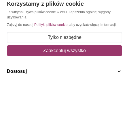
Korzystamy z plików cookie
O Znaczkopol.pl
Ta witryna używa plików cookie w celu ulepszenia ogólnej wygody
użytkowania.
O nas
Zajrzyj do naszej
Polityki plików cookie
, aby uzyskać więcej informacji.
Blog
Tylko niezbędne
Regulamin
Zaakceptuj wszystko
Polityka prywatności
Mapa strony
Dostosuj
Kontakt
Obsługa klienta
Pomoc i FAQ
Metody dostawy