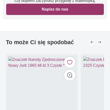
czy dopiero zaczynasz przygodę z filatelistyką.
Napisz do nas
To może Ci się spodobać