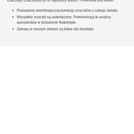
Dlaczego Znaczkopol.pl to najlepszy wybór? Powodów jest wiele!
Posiadamy wielotysięczną kolekcję znaczków z całego świata.
Wszystkie znaczki są autentyczne. Potwierdzają to analizy
specjalistów w dziedzinie filatelistyki.
Zakupy w naszym sklepie są łatwe dla każdego.