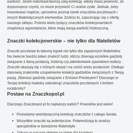
wartości. Jeżeli natomiast tworzą całą kolekcję, wtedy masz pewność, że
dysponujesz czymś, co może przynieść Ci realne zyski. Jednak, żeby
inwestować mądrze, uprzednio poznaj rynek znaczków pocztowych i
innych filatelistycznych elementów. Zrobisz to, zapoznając się z ofertą
naszego sklepu. Pośród wielu tysięcy znaczków kolekcjonerskich
znajdziesz egzemplarze, które mają swoją wartość historyczną.
Znaczki kolekcjonerskie – nie tylko dla filatelistów
Znaczki pocztowe to łakomy kąsek nie tylko dla zapalonych filatelistów.
Na świecie bardzo łatwo znaleźć ludzi, którzy zbierają wszelkie gadżety
związane z daną postacią, historią czy jakimkolwiek zjawiskiem kultury.
Znaczki ukazują się z różnych okazji i na cześć wielu postaciom. Dlatego
stanowią znakomite uzupełnienie kolekcji gadżetów związanych z Twoją
pasją. Zbierasz gadżety związane z Elvisem Presleyem? Dlaczego w
Twojej kolekcji miałoby zabraknąć znaczków pocztowych z królem
rock&rolla?
Postaw na Znaczkopol.pl
Dlaczego Znaczkopol.pl to najlepszy wybór? Powodów jest wiele!
Posiadamy wielotysięczną kolekcję znaczków z całego świata.
Wszystkie znaczki są autentyczne. Potwierdzają to analizy
specjalistów w dziedzinie filatelistyki.
Zakupy w naszym sklepie są łatwe dla każdego.