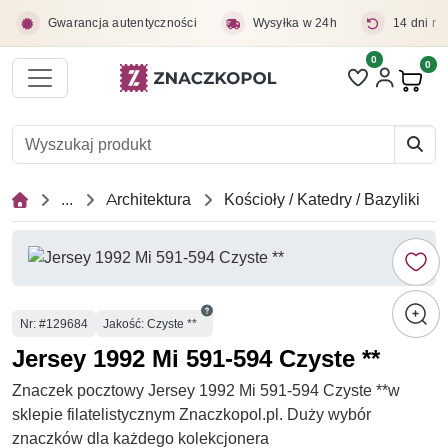
Przejdź do treści głównej
Gwarancja autentyczności
Wysyłka w 24h
14 dni na
0
Liczba pozycji 
0
Pro
...
Architektura
Kościoły / Katedry / Bazyliki
Numer
Nr
: #129684
Jakość: Czyste **
Jersey 1992 Mi 591-594 Czyste **
Znaczek pocztowy Jersey 1992 Mi 591-594 Czyste **w
sklepie filatelistycznym Znaczkopol.pl. Duży wybór
znaczków dla każdego kolekcjonera