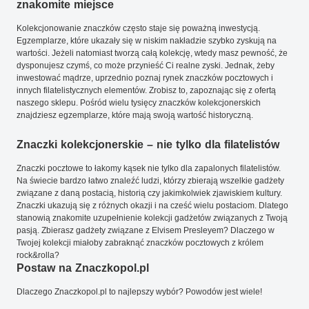
znakomite miejsce
Kolekcjonowanie znaczków często staje się poważną inwestycją.
Egzemplarze, które ukazały się w niskim nakładzie szybko zyskują na
wartości. Jeżeli natomiast tworzą całą kolekcję, wtedy masz pewność, że
dysponujesz czymś, co może przynieść Ci realne zyski. Jednak, żeby
inwestować mądrze, uprzednio poznaj rynek znaczków pocztowych i
innych filatelistycznych elementów. Zrobisz to, zapoznając się z ofertą
naszego sklepu. Pośród wielu tysięcy znaczków kolekcjonerskich
znajdziesz egzemplarze, które mają swoją wartość historyczną.
Znaczki kolekcjonerskie – nie tylko dla filatelistów
Znaczki pocztowe to łakomy kąsek nie tylko dla zapalonych filatelistów.
Na świecie bardzo łatwo znaleźć ludzi, którzy zbierają wszelkie gadżety
związane z daną postacią, historią czy jakimkolwiek zjawiskiem kultury.
Znaczki ukazują się z różnych okazji i na cześć wielu postaciom. Dlatego
stanowią znakomite uzupełnienie kolekcji gadżetów związanych z Twoją
pasją. Zbierasz gadżety związane z Elvisem Presleyem? Dlaczego w
Twojej kolekcji miałoby zabraknąć znaczków pocztowych z królem
rock&rolla?
Postaw na Znaczkopol.pl
Dlaczego Znaczkopol.pl to najlepszy wybór? Powodów jest wiele!