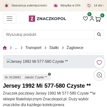
Przejdź do treści głównej
Gwarancja autentyczności
Wysyłka w 24h
14 dni na
0
Liczba pozycji 
0
Pro
...
Transport
Statki
Żaglowce
Numer
Nr
: #129681
Jakość: Czyste **
Jersey 1992 Mi 577-580 Czyste **
Znaczek pocztowy Jersey 1992 Mi 577-580 Czyste **w
sklepie filatelistycznym Znaczkopol.pl. Duży wybór
znaczków dla każdego kolekcjonera