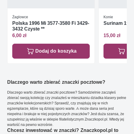
Żaglowce
Konie
Polska 1996 Mi 3577-3580 Fi 3429-
Surinam 1981
3432 Czyste **
6,00 zł
15,00 zł
Dodaj do koszyka
Do
Dlaczego warto zbierać znaczki pocztowe?
Dlaczego warto zbierać znaczki pocztowe? Samodzielnie zacząłeś
zbierać swoją kolekcję czy znalazłeś w mieszkaniu dziadka klasery pełne
znaczków kolekcjonerskich? Sprawdź, czy znajdują się w nich
egzemplarze, które są dzisiaj sporo warte. A może dana seria jest
niepełna i brakuje w niej pojedynczych znaczków? Jest duża szansa, że
uzupełnisz ją właśnie w sklepie filatelistycznym Znaczkopol.pl. Wtedy jej
wartość na pewno wzrośnie.
Chcesz inwestować w znaczki? Znaczkopol.pl to