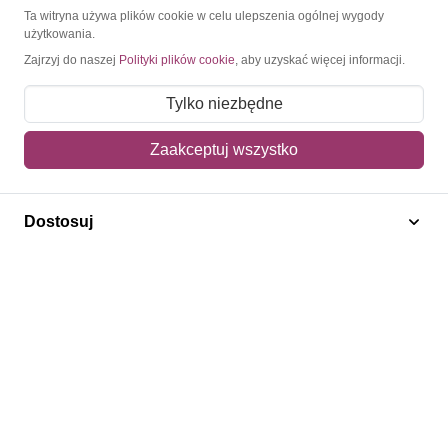
O Znaczkopol.pl
Ta witryna używa plików cookie w celu ulepszenia ogólnej wygody
użytkowania.
Zajrzyj do naszej
Polityki plików cookie
, aby uzyskać więcej informacji.
O nas
Blog
Tylko niezbędne
Regulamin
Zaakceptuj wszystko
Polityka prywatności
Mapa strony
Dostosuj
Kontakt
Obsługa klienta
Pomoc i FAQ
Metody dostawy
Sposoby płatności