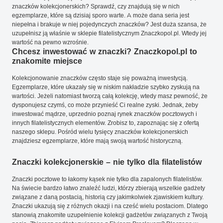
znaczków kolekcjonerskich? Sprawdź, czy znajdują się w nich
egzemplarze, które są dzisiaj sporo warte. A może dana seria jest
niepełna i brakuje w niej pojedynczych znaczków? Jest duża szansa, że
uzupełnisz ją właśnie w sklepie filatelistycznym Znaczkopol.pl. Wtedy jej
wartość na pewno wzrośnie.
Chcesz inwestować w znaczki? Znaczkopol.pl to
znakomite miejsce
Kolekcjonowanie znaczków często staje się poważną inwestycją.
Egzemplarze, które ukazały się w niskim nakładzie szybko zyskują na
wartości. Jeżeli natomiast tworzą całą kolekcję, wtedy masz pewność, że
dysponujesz czymś, co może przynieść Ci realne zyski. Jednak, żeby
inwestować mądrze, uprzednio poznaj rynek znaczków pocztowych i
innych filatelistycznych elementów. Zrobisz to, zapoznając się z ofertą
naszego sklepu. Pośród wielu tysięcy znaczków kolekcjonerskich
znajdziesz egzemplarze, które mają swoją wartość historyczną.
Znaczki kolekcjonerskie – nie tylko dla filatelistów
Znaczki pocztowe to łakomy kąsek nie tylko dla zapalonych filatelistów.
Na świecie bardzo łatwo znaleźć ludzi, którzy zbierają wszelkie gadżety
związane z daną postacią, historią czy jakimkolwiek zjawiskiem kultury.
Znaczki ukazują się z różnych okazji i na cześć wielu postaciom. Dlatego
stanowią znakomite uzupełnienie kolekcji gadżetów związanych z Twoją