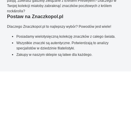
pasją. Zbierasz gadżety związane z Elvisem Presleyem? Dlaczego w
Twojej kolekcji miałoby zabraknąć znaczków pocztowych z królem
rock&rolla?
Postaw na Znaczkopol.pl
Dlaczego Znaczkopol.pl to najlepszy wybór? Powodów jest wiele!
Posiadamy wielotysięczną kolekcję znaczków z całego świata.
Wszystkie znaczki są autentyczne. Potwierdzają to analizy
specjalistów w dziedzinie filatelistyki.
Zakupy w naszym sklepie są łatwe dla każdego.