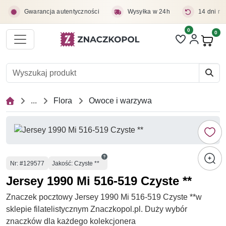
Przejdź do treści głównej
Gwarancja autentyczności
Wysyłka w 24h
14 dni na
0
Liczba pozycji 
0
Pro
...
Flora
Owoce i warzywa
Numer
Nr
: #129577
Jakość: Czyste **
Jersey 1990 Mi 516-519 Czyste **
Znaczek pocztowy Jersey 1990 Mi 516-519 Czyste **w
sklepie filatelistycznym Znaczkopol.pl. Duży wybór
znaczków dla każdego kolekcjonera