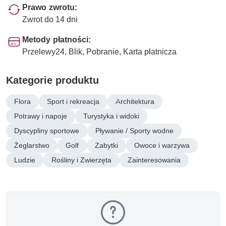
Prawo zwrotu:
Zwrot do 14 dni
Metody płatności:
Przelewy24, Blik, Pobranie, Karta płatnicza
Kategorie produktu
Flora
Sport i rekreacja
Architektura
Potrawy i napoje
Turystyka i widoki
Dyscypliny sportowe
Pływanie / Sporty wodne
Żeglarstwo
Golf
Zabytki
Owoce i warzywa
Ludzie
Rośliny i Zwierzęta
Zainteresowania