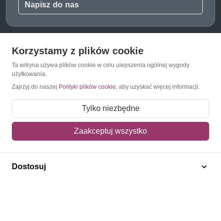
Napisz do nas
Korzystamy z plików cookie
O Znaczkopol.pl
Ta witryna używa plików cookie w celu ulepszenia ogólnej wygody
użytkowania.
O nas
Zajrzyj do naszej
Polityki plików cookie
, aby uzyskać więcej informacji.
Blog
Tylko niezbędne
Regulamin
Zaakceptuj wszystko
Polityka prywatności
Mapa strony
Dostosuj
Kontakt
Obsługa klienta