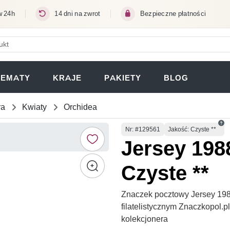
w 24h
14 dni na zwrot
Bezpieczne płatności
ERA SIĘ W NOWEJ KARCIE)
TEMATY
KRAJE
PAKIETY
BLOG
ra
Kwiaty
Orchidea
Numer
Nr
: #129561
Jakość: Czyste **
Jersey 198
Czyste **
Znaczek pocztowy Jersey 198
filatelistycznym Znaczkopol.
kolekcjonera