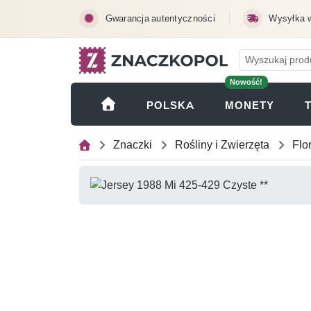
Przejdź do treści głównej
Gwarancja autentyczności
Wysyłka 
Nowość!
(OTWI
POLSKA
MONETY
Znaczki
Rośliny i Zwierzęta
Flo