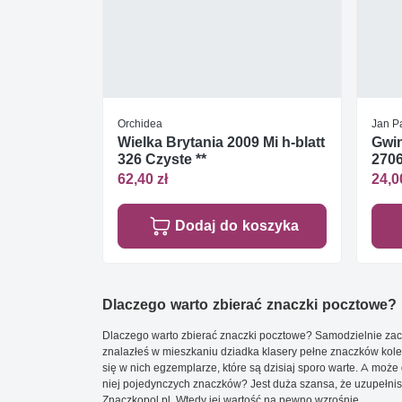
Orchidea
Jan Pa
Wielka Brytania 2009 Mi h-blatt
Gwin
326 Czyste **
2706
62,40 zł
24,0
Dodaj do koszyka
Dlaczego warto zbierać znaczki pocztowe?
Dlaczego warto zbierać znaczki pocztowe? Samodzielnie zacz
znalazłeś w mieszkaniu dziadka klasery pełne znaczków kole
się w nich egzemplarze, które są dzisiaj sporo warte. A może 
niej pojedynczych znaczków? Jest duża szansa, że uzupełnisz 
Znaczkopol.pl. Wtedy jej wartość na pewno wzrośnie.