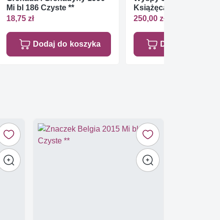
Mi bl 186 Czyste **
Książęca 2008 Mi 3402
Czyste **
18,75 zł
250,00 zł
Dodaj do koszyka
Dodaj do koszy