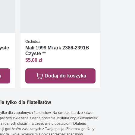
Orchidea
yste
Mali 1999 Mi ark 2386-2391B
Czyste **
55,00 zł
a
Dodaj do koszyka
e tylko dla filatelistów
ylko dla zapalonych filatelistów. Na świecie bardzo łatwo
 gadżety związane z daną postacią, historią czy jakimkolwiek
 z różnych okazji i na cześć wielu postaciom. Dlatego
cji gadżetów związanych z Twoją pasją. Zbierasz gadżety
go w Twojej kolekcji miałoby zabraknąć znaczków