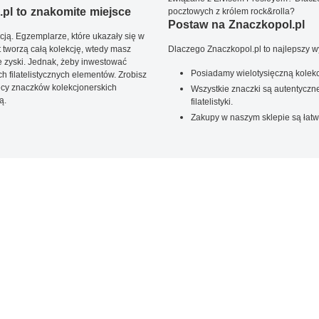
pl to znakomite miejsce
pocztowych z królem rock&rolla?
Postaw na Znaczkopol.pl
ją. Egzemplarze, które ukazały się w
t tworzą całą kolekcję, wtedy masz
Dlaczego Znaczkopol.pl to najlepszy 
 zyski. Jednak, żeby inwestować
Posiadamy wielotysięczną kolekc
 filatelistycznych elementów. Zrobisz
ięcy znaczków kolekcjonerskich
Wszystkie znaczki są autentyczne
ą.
filatelistyki.
Zakupy w naszym sklepie są łatw