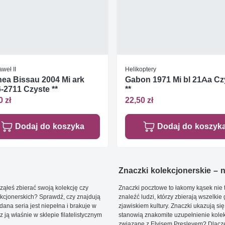
weł II
Helikoptery
ea Bissau 2004 Mi ark
Gabon 1971 Mi bl 21Aa Cz
-2711 Czyste **
**
0 zł
22,50 zł
Dodaj do koszyka
Dodaj do koszyk
Znaczki kolekcjonerskie – ni
ąłeś zbierać swoją kolekcję czy
Znaczki pocztowe to łakomy kąsek nie t
kcjonerskich? Sprawdź, czy znajdują
znaleźć ludzi, którzy zbierają wszelkie
dana seria jest niepełna i brakuje w
zjawiskiem kultury. Znaczki ukazują się
ją właśnie w sklepie filatelistycznym
stanowią znakomite uzupełnienie kolek
związane z Elvisem Presleyem? Dlacze