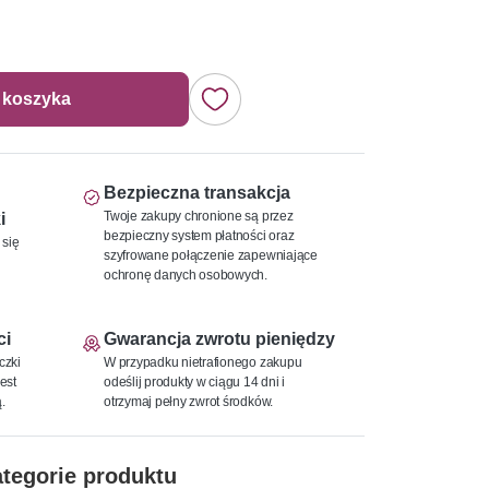
 koszyka
Bezpieczna transakcja
Twoje zakupy chronione są przez
i
bezpieczny system płatności oraz
 się
szyfrowane połączenie zapewniające
ochronę danych osobowych.
ci
Gwarancja zwrotu pieniędzy
czki
W przypadku nietrafionego zakupu
est
odeślij produkty w ciągu 14 dni i
.
otrzymaj pełny zwrot środków.
tegorie produktu