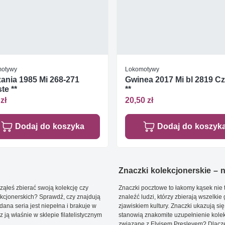
otywy
Lokomotywy
ania 1985 Mi 268-271
Gwinea 2017 Mi bl 2819 C
te **
**
zł
20,50 zł
Dodaj do koszyka
Dodaj do koszyk
Znaczki kolekcjonerskie – ni
ąłeś zbierać swoją kolekcję czy
Znaczki pocztowe to łakomy kąsek nie t
kcjonerskich? Sprawdź, czy znajdują
znaleźć ludzi, którzy zbierają wszelkie
dana seria jest niepełna i brakuje w
zjawiskiem kultury. Znaczki ukazują się
ją właśnie w sklepie filatelistycznym
stanowią znakomite uzupełnienie kolek
związane z Elvisem Presleyem? Dlacze