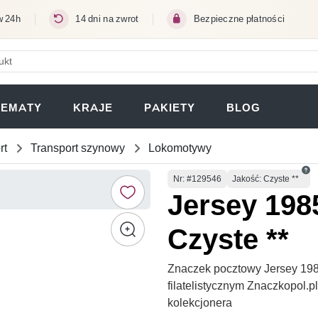
w 24h
14 dni na zwrot
Bezpieczne płatności
ERA SIĘ W NOWEJ KARCIE)
TEMATY
KRAJE
PAKIETY
BLOG
rt
Transport szynowy
Lokomotywy
Numer
Nr
: #129546
Jakość: Czyste **
Jersey 198
Czyste **
Znaczek pocztowy Jersey 198
filatelistycznym Znaczkopol.
kolekcjonera