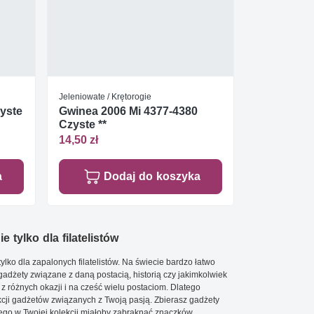
Jeleniowate / Krętorogie
zyste
Gwinea 2006 Mi 4377-4380
Czyste **
14,50 zł
a
Dodaj do koszyka
e tylko dla filatelistów
ylko dla zapalonych filatelistów. Na świecie bardzo łatwo
 gadżety związane z daną postacią, historią czy jakimkolwiek
 z różnych okazji i na cześć wielu postaciom. Dlatego
cji gadżetów związanych z Twoją pasją. Zbierasz gadżety
go w Twojej kolekcji miałoby zabraknąć znaczków