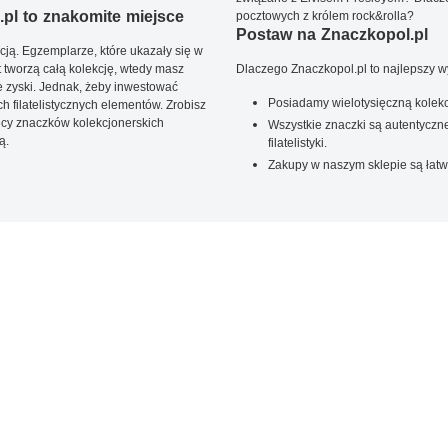
pl to znakomite miejsce
pocztowych z królem rock&rolla?
Postaw na Znaczkopol.pl
ją. Egzemplarze, które ukazały się w
t tworzą całą kolekcję, wtedy masz
Dlaczego Znaczkopol.pl to najlepszy 
 zyski. Jednak, żeby inwestować
Posiadamy wielotysięczną kolekc
 filatelistycznych elementów. Zrobisz
ięcy znaczków kolekcjonerskich
Wszystkie znaczki są autentyczne
ą.
filatelistyki.
Zakupy w naszym sklepie są łatw