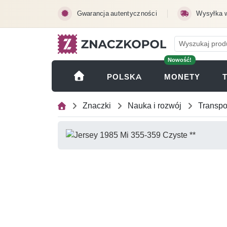
Przejdź do treści głównej
Gwarancja autentyczności
Wysyłka 
Nowość!
(OTWI
POLSKA
MONETY
Znaczki
Nauka i rozwój
Transpo