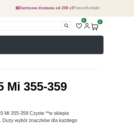
Darmowa dostawa od 200 zł
Pomoc
Kontakt
0
Liczba pozycji na liście ulubionyc
0
Produkty w koszyku:
5 Mi 355-359
5 Mi 355-359 Czyste **w sklepie
pl. Duży wybór znaczków dla każdego