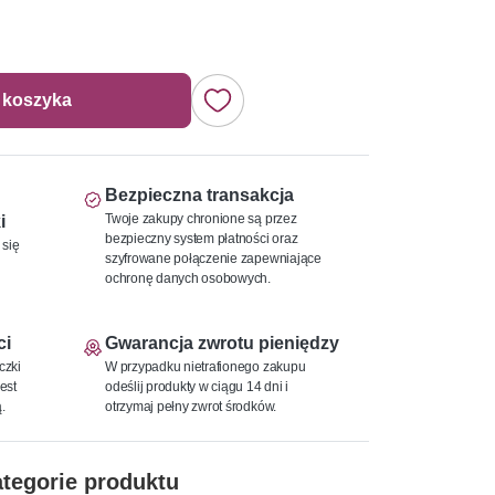
 koszyka
Bezpieczna transakcja
Twoje zakupy chronione są przez
i
bezpieczny system płatności oraz
 się
szyfrowane połączenie zapewniające
ochronę danych osobowych.
ci
Gwarancja zwrotu pieniędzy
czki
W przypadku nietrafionego zakupu
est
odeślij produkty w ciągu 14 dni i
.
otrzymaj pełny zwrot środków.
tegorie produktu