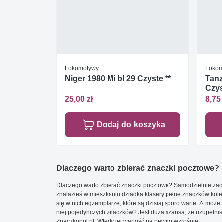
Lokomotywy
Lokom
Niger 1980 Mi bl 29 Czyste **
Tanz
Czys
25,00 zł
8,75 
Dodaj do koszyka
Dlaczego warto zbierać znaczki pocztowe?
Dlaczego warto zbierać znaczki pocztowe? Samodzielnie zacz
znalazłeś w mieszkaniu dziadka klasery pełne znaczków kole
się w nich egzemplarze, które są dzisiaj sporo warte. A może 
niej pojedynczych znaczków? Jest duża szansa, że uzupełnisz 
Znaczkopol.pl. Wtedy jej wartość na pewno wzrośnie.