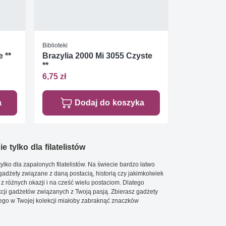
Biblioteki
 **
Brazylia 2000 Mi 3055 Czyste
**
6,75 zł
a
Dodaj do koszyka
e tylko dla filatelistów
ylko dla zapalonych filatelistów. Na świecie bardzo łatwo
 gadżety związane z daną postacią, historią czy jakimkolwiek
 z różnych okazji i na cześć wielu postaciom. Dlatego
cji gadżetów związanych z Twoją pasją. Zbierasz gadżety
go w Twojej kolekcji miałoby zabraknąć znaczków