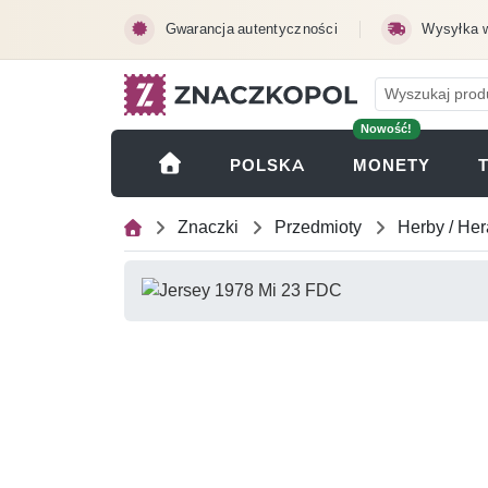
Przejdź do treści głównej
Gwarancja autentyczności
Wysyłka 
Nowość!
(OTWI
POLSKA
MONETY
Znaczki
Przedmioty
Herby / Her