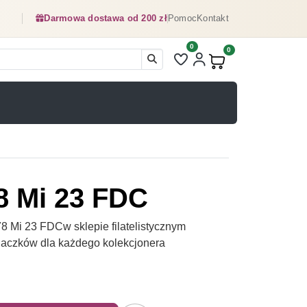
Darmowa dostawa od 200 zł
Pomoc
Kontakt
0
Liczba pozycji na liście ulubionyc
0
Produkty w koszyku:
8 Mi 23 FDC
 Mi 23 FDCw sklepie filatelistycznym
naczków dla każdego kolekcjonera