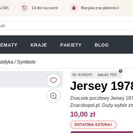
w 24h
14 dni na zwrot
Bezpieczne płatności
ERA SIĘ W NOWEJ KARCIE)
TEMATY
KRAJE
PAKIETY
BLOG
aldyka / Symbole
Numer
Nr
: #146297
Jakość: FDC
Jersey 197
Znaczek pocztowy Jersey 1978
Znaczkopol.pl. Duży wybór z
10,00 zł
OSTATNIA SZTUKA!