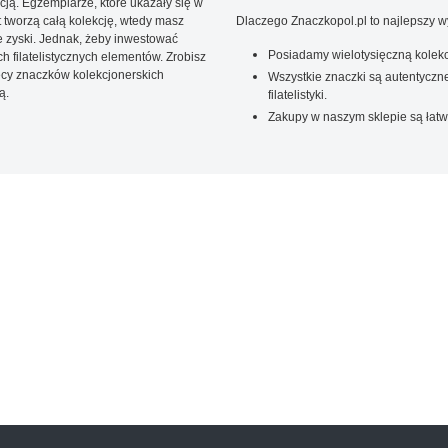
ją. Egzemplarze, które ukazały się w
t tworzą całą kolekcję, wtedy masz
Dlaczego Znaczkopol.pl to najlepszy 
 zyski. Jednak, żeby inwestować
Posiadamy wielotysięczną kolekc
 filatelistycznych elementów. Zrobisz
ięcy znaczków kolekcjonerskich
Wszystkie znaczki są autentyczne
ą.
filatelistyki.
Zakupy w naszym sklepie są łatw