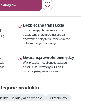
 koszyka
Bezpieczna transakcja
Twoje zakupy chronione są przez
i
bezpieczny system płatności oraz
 się
szyfrowane połączenie zapewniające
ochronę danych osobowych.
ci
Gwarancja zwrotu pieniędzy
czki
W przypadku nietrafionego zakupu
est
odeślij produkty w ciągu 14 dni i
.
otrzymaj pełny zwrot środków.
tegorie produktu
Herby / Heraldyka / Symbole
Przedmioty