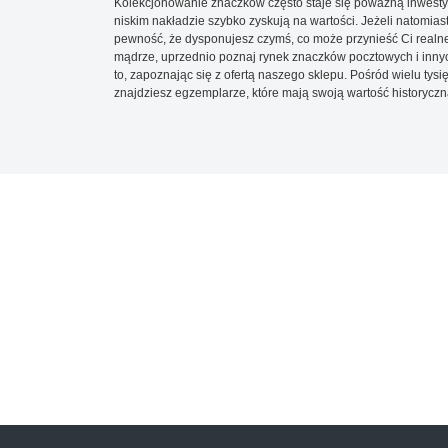
Kolekcjonowanie znaczków często staje się poważną inwestyc
niskim nakładzie szybko zyskują na wartości. Jeżeli natomias
pewność, że dysponujesz czymś, co może przynieść Ci realne
mądrze, uprzednio poznaj rynek znaczków pocztowych i innych
to, zapoznając się z ofertą naszego sklepu. Pośród wielu tys
znajdziesz egzemplarze, które mają swoją wartość historyczn