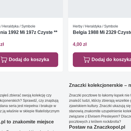
 / Heraldyka / Symbole
Herby / Heraldyka / Symbole
nia 1992 Mi 197z Czyste **
Belgia 1988 Mi 2329 Czyste
zł
4,00 zł
Dodaj do koszyka
Dodaj do koszyk
Znaczki kolekcjonerskie – ni
ąłeś zbierać swoją kolekcję czy
Znaczki pocztowe to łakomy kąsek nie t
kcjonerskich? Sprawdź, czy znajdują
znaleźć ludzi, którzy zbierają wszelkie
dana seria jest niepełna i brakuje w
zjawiskiem kultury. Znaczki ukazują się
ją właśnie w sklepie filatelistycznym
stanowią znakomite uzupełnienie kolek
związane z Elvisem Presleyem? Dlacze
pl to znakomite miejsce
pocztowych z królem rock&rolla?
Postaw na Znaczkopol.pl