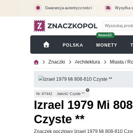
Przejdź do treści głównej
Gwarancja autentyczności
Wysyłka 
Nowość!
(OTWI
POLSKA
MONETY
Znaczki
Architektura
Miasta / R
Numer
Nr
: #7442
Jakość: Czyste **
Izrael 1979 Mi 80
Czyste **
Znaczek pocztowy Izrael 1979 Mi 808-810 Czys