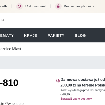
w 24h
14 dni na zwrot
Bezpieczne płatności
ERA SIĘ W NOWEJ KARCIE)
TEMATY
KRAJE
PAKIETY
BLOG
ocznice Miast
8-810
Darmowa dostawa już od
200,00 zł na terenie Polsk
Koszt wysyłki tego produktu zaczyna
od 8,99 zł
Sprawdź opcje dostawy
te **w sklepie