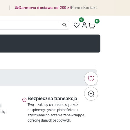
Darmowa dostawa od 200 zł
Pomoc
Kontakt
0
Liczba pozycji na liście ulubionyc
0
Produkty w koszyku:
Bezpieczna transakcja
Twoje zakupy chronione są przez
i
bezpieczny system płatności oraz
 się
szyfrowane połączenie zapewniające
ochronę danych osobowych.