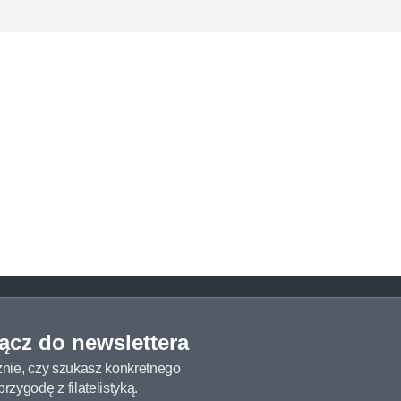
łącz do newslettera
żnie, czy szukasz konkretnego
zygodę z filatelistyką.