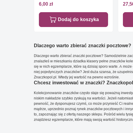
6,00 zł
27,5
Dodaj do koszyka
Dlaczego warto zbierać znaczki pocztowe?
Dlaczego warto zbierać znaczki pocztowe? Samodzielnie zacz
znalazłeś w mieszkaniu dziadka klasery pełne znaczków kole
się w nich egzemplarze, które są dzisiaj sporo warte. A może 
niej pojedynczych znaczków? Jest duża szansa, że uzupełnisz 
Znaczkopol.pl. Wtedy jej wartość na pewno wzrośnie.
Chcesz inwestować w znaczki? Znaczkopol.
Kolekcjonowanie znaczków często staje się poważną inwestyc
niskim nakładzie szybko zyskują na wartości. Jeżeli natomias
pewność, że dysponujesz czymś, co może przynieść Ci realne
mądrze, uprzednio poznaj rynek znaczków pocztowych i innych
to, zapoznając się z ofertą naszego sklepu. Pośród wielu tys
znajdziesz egzemplarze, które mają swoją wartość historyczn