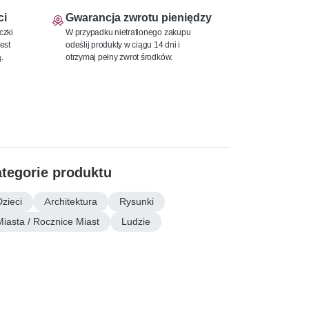
ci
Gwarancja zwrotu pieniędzy
czki
W przypadku nietrafionego zakupu
est
odeślij produkty w ciągu 14 dni i
.
otrzymaj pełny zwrot środków.
tegorie produktu
Dzieci
Architektura
Rysunki
Miasta / Rocznice Miast
Ludzie