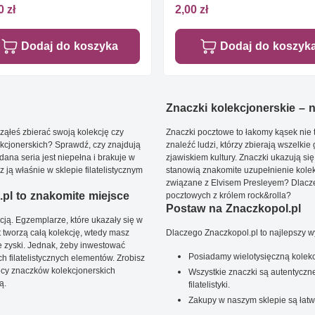
0 zł
2,00 zł
Dodaj do koszyka
Dodaj do koszyk
Znaczki kolekcjonerskie – ni
ąłeś zbierać swoją kolekcję czy
Znaczki pocztowe to łakomy kąsek nie t
kcjonerskich? Sprawdź, czy znajdują
znaleźć ludzi, którzy zbierają wszelkie
dana seria jest niepełna i brakuje w
zjawiskiem kultury. Znaczki ukazują się
ją właśnie w sklepie filatelistycznym
stanowią znakomite uzupełnienie kolek
związane z Elvisem Presleyem? Dlacze
pl to znakomite miejsce
pocztowych z królem rock&rolla?
Postaw na Znaczkopol.pl
ją. Egzemplarze, które ukazały się w
t tworzą całą kolekcję, wtedy masz
Dlaczego Znaczkopol.pl to najlepszy 
 zyski. Jednak, żeby inwestować
Posiadamy wielotysięczną kolekc
 filatelistycznych elementów. Zrobisz
ięcy znaczków kolekcjonerskich
Wszystkie znaczki są autentyczne
ą.
filatelistyki.
Zakupy w naszym sklepie są łatw