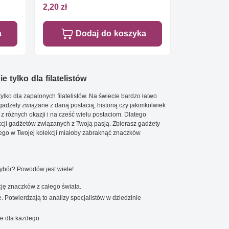
2,20 zł
a
Dodaj do koszyka
e tylko dla filatelistów
ylko dla zapalonych filatelistów. Na świecie bardzo łatwo
 gadżety związane z daną postacią, historią czy jakimkolwiek
 z różnych okazji i na cześć wielu postaciom. Dlatego
cji gadżetów związanych z Twoją pasją. Zbierasz gadżety
go w Twojej kolekcji miałoby zabraknąć znaczków
wybór? Powodów jest wiele!
ję znaczków z całego świata.
. Potwierdzają to analizy specjalistów w dziedzinie
e dla każdego.