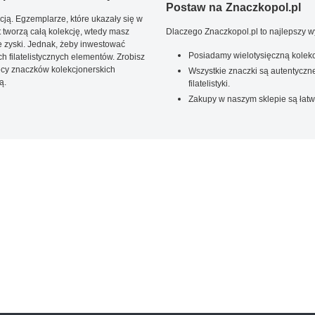
Postaw na Znaczkopol.pl
ją. Egzemplarze, które ukazały się w
t tworzą całą kolekcję, wtedy masz
Dlaczego Znaczkopol.pl to najlepszy 
 zyski. Jednak, żeby inwestować
Posiadamy wielotysięczną kolekc
 filatelistycznych elementów. Zrobisz
ięcy znaczków kolekcjonerskich
Wszystkie znaczki są autentyczne
ą.
filatelistyki.
Zakupy w naszym sklepie są łatw