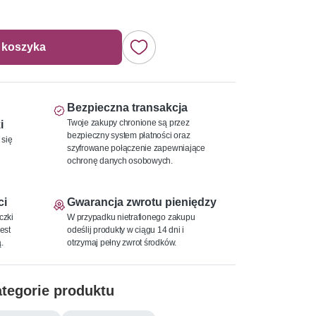
 koszyka
Bezpieczna transakcja
Twoje zakupy chronione są przez
i
bezpieczny system płatności oraz
 się
szyfrowane połączenie zapewniające
ochronę danych osobowych.
ci
Gwarancja zwrotu pieniędzy
czki
W przypadku nietrafionego zakupu
est
odeślij produkty w ciągu 14 dni i
.
otrzymaj pełny zwrot środków.
tegorie produktu