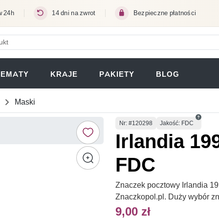
w 24h
14 dni na zwrot
Bezpieczne płatności
ERA SIĘ W NOWEJ KARCIE)
TEMATY
KRAJE
PAKIETY
BLOG
Maski
Numer
Nr
: #120298
Jakość: FDC
Irlandia 19
FDC
Znaczek pocztowy Irlandia 19
Znaczkopol.pl. Duży wybór z
9,00 zł