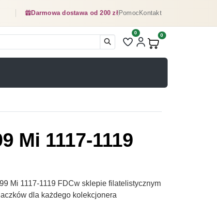
Darmowa dostawa od 200 zł
Pomoc
Kontakt
0
Liczba pozycji na liście ulubionyc
0
Produkty w koszyku:
99 Mi 1117-1119
99 Mi 1117-1119 FDCw sklepie filatelistycznym
naczków dla każdego kolekcjonera