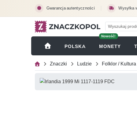
Przejdź do treści głównej
Gwarancja autentyczności
Wysyłka 
Nowość!
(OTWI
POLSKA
MONETY
Znaczki
Ludzie
Folklor / Kultura