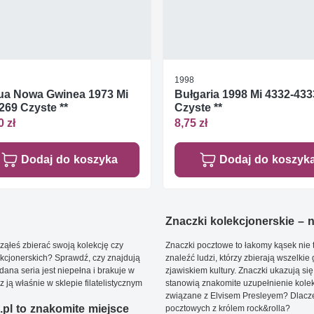
1998
ua Nowa Gwinea 1973 Mi
Bułgaria 1998 Mi 4332-433
269 Czyste **
Czyste **
0 zł
8,75 zł
Dodaj do koszyka
Dodaj do koszyk
Znaczki kolekcjonerskie – ni
ąłeś zbierać swoją kolekcję czy
Znaczki pocztowe to łakomy kąsek nie t
kcjonerskich? Sprawdź, czy znajdują
znaleźć ludzi, którzy zbierają wszelkie
dana seria jest niepełna i brakuje w
zjawiskiem kultury. Znaczki ukazują się
ją właśnie w sklepie filatelistycznym
stanowią znakomite uzupełnienie kolek
związane z Elvisem Presleyem? Dlacze
pl to znakomite miejsce
pocztowych z królem rock&rolla?