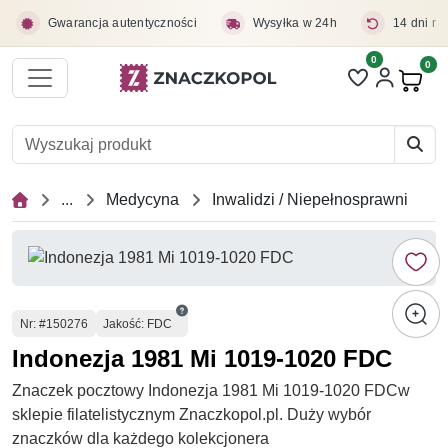
Przejdź do treści głównej
Gwarancja autentyczności
Wysyłka w 24h
14 dni na
0
Liczba pozycji 
0
Pro
...
Medycyna
Inwalidzi / Niepełnosprawni
Numer
Nr
: #150276
Jakość: FDC
Indonezja 1981 Mi 1019-1020 FDC
Znaczek pocztowy Indonezja 1981 Mi 1019-1020 FDCw
sklepie filatelistycznym Znaczkopol.pl. Duży wybór
znaczków dla każdego kolekcjonera