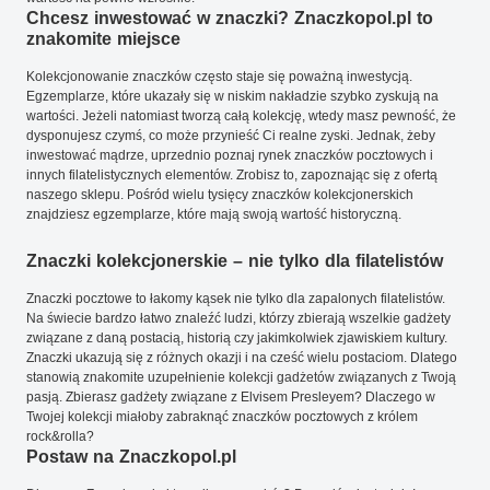
Chcesz inwestować w znaczki? Znaczkopol.pl to
znakomite miejsce
Kolekcjonowanie znaczków często staje się poważną inwestycją.
Egzemplarze, które ukazały się w niskim nakładzie szybko zyskują na
wartości. Jeżeli natomiast tworzą całą kolekcję, wtedy masz pewność, że
dysponujesz czymś, co może przynieść Ci realne zyski. Jednak, żeby
inwestować mądrze, uprzednio poznaj rynek znaczków pocztowych i
innych filatelistycznych elementów. Zrobisz to, zapoznając się z ofertą
naszego sklepu. Pośród wielu tysięcy znaczków kolekcjonerskich
znajdziesz egzemplarze, które mają swoją wartość historyczną.
Znaczki kolekcjonerskie – nie tylko dla filatelistów
Znaczki pocztowe to łakomy kąsek nie tylko dla zapalonych filatelistów.
Na świecie bardzo łatwo znaleźć ludzi, którzy zbierają wszelkie gadżety
związane z daną postacią, historią czy jakimkolwiek zjawiskiem kultury.
Znaczki ukazują się z różnych okazji i na cześć wielu postaciom. Dlatego
stanowią znakomite uzupełnienie kolekcji gadżetów związanych z Twoją
pasją. Zbierasz gadżety związane z Elvisem Presleyem? Dlaczego w
Twojej kolekcji miałoby zabraknąć znaczków pocztowych z królem
rock&rolla?
Postaw na Znaczkopol.pl