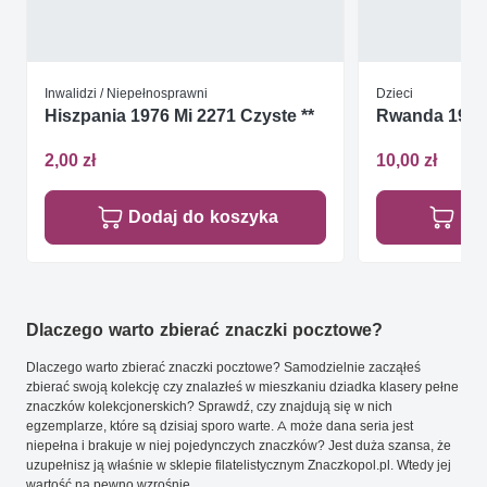
Inwalidzi / Niepełnosprawni
Dzieci
Hiszpania 1976 Mi 2271 Czyste **
Rwanda 1964 
2,00 zł
10,00 zł
Dodaj do koszyka
Do
Dlaczego warto zbierać znaczki pocztowe?
Dlaczego warto zbierać znaczki pocztowe? Samodzielnie zacząłeś
zbierać swoją kolekcję czy znalazłeś w mieszkaniu dziadka klasery pełne
znaczków kolekcjonerskich? Sprawdź, czy znajdują się w nich
egzemplarze, które są dzisiaj sporo warte. A może dana seria jest
niepełna i brakuje w niej pojedynczych znaczków? Jest duża szansa, że
uzupełnisz ją właśnie w sklepie filatelistycznym Znaczkopol.pl. Wtedy jej
wartość na pewno wzrośnie.