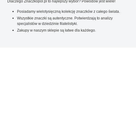
Dlaczego Znaczkopol.pl to najlepszy wybór? Powodów jest wiele!
Posiadamy wielotysięczną kolekcję znaczków z całego świata.
Wszystkie znaczki są autentyczne. Potwierdzają to analizy
specjalistów w dziedzinie filatelistyki.
Zakupy w naszym sklepie są łatwe dla każdego.