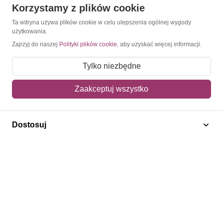
Korzystamy z plików cookie
O Znaczkopol.pl
Ta witryna używa plików cookie w celu ulepszenia ogólnej wygody
użytkowania.
O nas
Zajrzyj do naszej
Polityki plików cookie
, aby uzyskać więcej informacji.
Blog
Tylko niezbędne
Regulamin
Zaakceptuj wszystko
Polityka prywatności
Mapa strony
Dostosuj
Kontakt
Obsługa klienta
Pomoc i FAQ
Metody dostawy