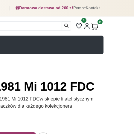
Darmowa dostawa od 200 zł
Pomoc
Kontakt
0
Liczba pozycji na liście ulubionyc
0
Produkty w koszyku:
1981 Mi 1012 FDC
1981 Mi 1012 FDCw sklepie filatelistycznym
naczków dla każdego kolekcjonera