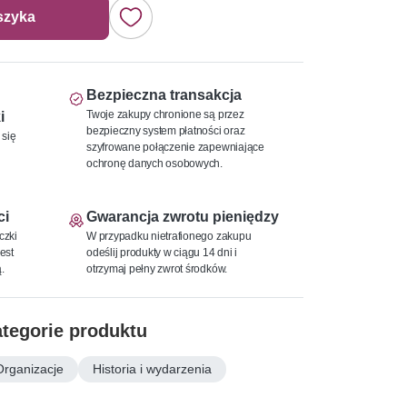
szyka
Bezpieczna transakcja
Twoje zakupy chronione są przez
i
bezpieczny system płatności oraz
 się
szyfrowane połączenie zapewniające
ochronę danych osobowych.
ci
Gwarancja zwrotu pieniędzy
czki
W przypadku nietrafionego zakupu
est
odeślij produkty w ciągu 14 dni i
.
otrzymaj pełny zwrot środków.
tegorie produktu
Organizacje
Historia i wydarzenia