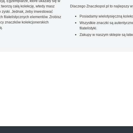
ją. Egzemplarze, które ukazały się w
t tworzą całą kolekcję, wtedy masz
Dlaczego Znaczkopol.pl to najlepszy 
 zyski. Jednak, żeby inwestować
Posiadamy wielotysięczną kolekc
 filatelistycznych elementów. Zrobisz
ięcy znaczków kolekcjonerskich
Wszystkie znaczki są autentyczne
ą.
filatelistyki.
Zakupy w naszym sklepie są łatw