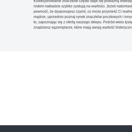
Kolekcjonowanie znaczków często staje się poważną inwestyc
niskim nakładzie szybko zyskują na wartości. Jeżeli natomias
pewność, że dysponujesz czymś, co może przynieść Ci realne
mądrze, uprzednio poznaj rynek znaczków pocztowych i innych
to, zapoznając się z ofertą naszego sklepu. Pośród wielu tys
znajdziesz egzemplarze, które mają swoją wartość historyczn