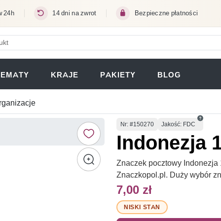
w 24h
14 dni na zwrot
Bezpieczne płatności
ERA SIĘ W NOWEJ KARCIE)
TEMATY
KRAJE
PAKIETY
BLOG
rganizacje
Numer
Nr
: #150270
Jakość: FDC
Indonezja 
Znaczek pocztowy Indonezja 
Znaczkopol.pl. Duży wybór z
7,00 zł
NISKI STAN