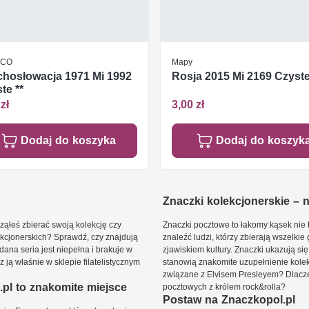
SCO
Mapy
hosłowacja 1971 Mi 1992
Rosja 2015 Mi 2169 Czyste
te **
zł
3,00 zł
Dodaj do koszyka
Dodaj do koszyk
Znaczki kolekcjonerskie – ni
ąłeś zbierać swoją kolekcję czy
Znaczki pocztowe to łakomy kąsek nie t
kcjonerskich? Sprawdź, czy znajdują
znaleźć ludzi, którzy zbierają wszelkie
dana seria jest niepełna i brakuje w
zjawiskiem kultury. Znaczki ukazują się
ją właśnie w sklepie filatelistycznym
stanowią znakomite uzupełnienie kolek
związane z Elvisem Presleyem? Dlacze
pl to znakomite miejsce
pocztowych z królem rock&rolla?
Postaw na Znaczkopol.pl