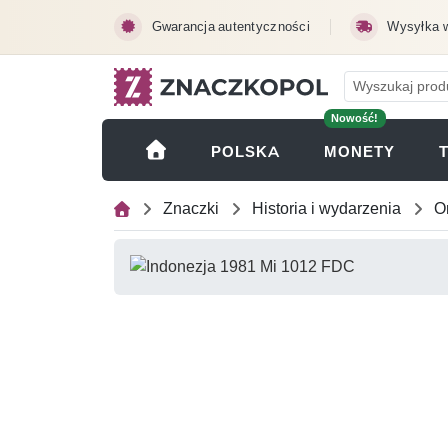
Przejdź do treści głównej
Gwarancja autentyczności
Wysyłka 
Nowość!
(OTWI
POLSKA
MONETY
Znaczki
Historia i wydarzenia
O