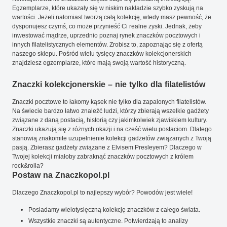
Egzemplarze, które ukazały się w niskim nakładzie szybko zyskują na
wartości. Jeżeli natomiast tworzą całą kolekcję, wtedy masz pewność, że
dysponujesz czymś, co może przynieść Ci realne zyski. Jednak, żeby
inwestować mądrze, uprzednio poznaj rynek znaczków pocztowych i
innych filatelistycznych elementów. Zrobisz to, zapoznając się z ofertą
naszego sklepu. Pośród wielu tysięcy znaczków kolekcjonerskich
znajdziesz egzemplarze, które mają swoją wartość historyczną.
Znaczki kolekcjonerskie – nie tylko dla filatelistów
Znaczki pocztowe to łakomy kąsek nie tylko dla zapalonych filatelistów.
Na świecie bardzo łatwo znaleźć ludzi, którzy zbierają wszelkie gadżety
związane z daną postacią, historią czy jakimkolwiek zjawiskiem kultury.
Znaczki ukazują się z różnych okazji i na cześć wielu postaciom. Dlatego
stanowią znakomite uzupełnienie kolekcji gadżetów związanych z Twoją
pasją. Zbierasz gadżety związane z Elvisem Presleyem? Dlaczego w
Twojej kolekcji miałoby zabraknąć znaczków pocztowych z królem
rock&rolla?
Postaw na Znaczkopol.pl
Dlaczego Znaczkopol.pl to najlepszy wybór? Powodów jest wiele!
Posiadamy wielotysięczną kolekcję znaczków z całego świata.
Wszystkie znaczki są autentyczne. Potwierdzają to analizy