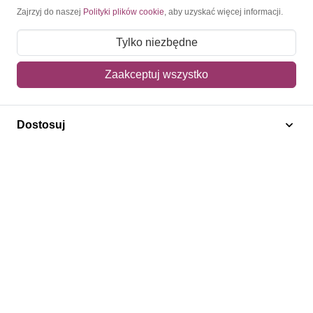
Moje konto
Zajrzyj do naszej
Polityki plików cookie
, aby uzyskać więcej informacji.
Moje zamówienia
Tylko niezbędne
Mój koszyk
Zaakceptuj wszystko
Adres dostawy
Dostosuj
Polecamy
Znaczki Konie
Znaczki Politycy
Znaczki Żaglowce
Znaczki Kwiaty
Znaczki Boże Narodzenie