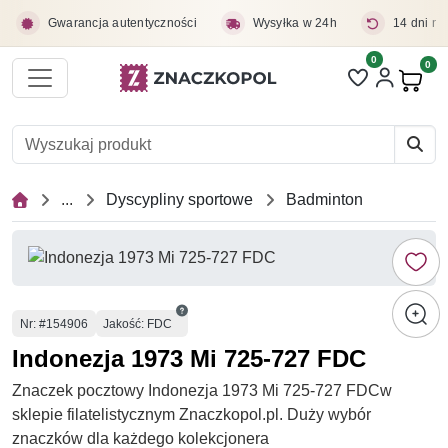
Przejdź do treści głównej
Gwarancja autentyczności
Wysyłka w 24h
14 dni na
0
Liczba pozycji 
0
Pro
...
Dyscypliny sportowe
Badminton
Numer
Nr
: #154906
Jakość: FDC
Indonezja 1973 Mi 725-727 FDC
Znaczek pocztowy Indonezja 1973 Mi 725-727 FDCw
sklepie filatelistycznym Znaczkopol.pl. Duży wybór
znaczków dla każdego kolekcjonera