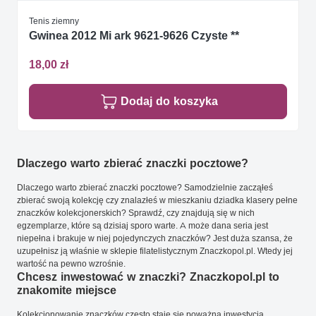
Tenis ziemny
Gwinea 2012 Mi ark 9621-9626 Czyste **
18,00 zł
Dodaj do koszyka
Dlaczego warto zbierać znaczki pocztowe?
Dlaczego warto zbierać znaczki pocztowe? Samodzielnie zacząłeś
zbierać swoją kolekcję czy znalazłeś w mieszkaniu dziadka klasery pełne
znaczków kolekcjonerskich? Sprawdź, czy znajdują się w nich
egzemplarze, które są dzisiaj sporo warte. A może dana seria jest
niepełna i brakuje w niej pojedynczych znaczków? Jest duża szansa, że
uzupełnisz ją właśnie w sklepie filatelistycznym Znaczkopol.pl. Wtedy jej
wartość na pewno wzrośnie.
Chcesz inwestować w znaczki? Znaczkopol.pl to
znakomite miejsce
Kolekcjonowanie znaczków często staje się poważną inwestycją.