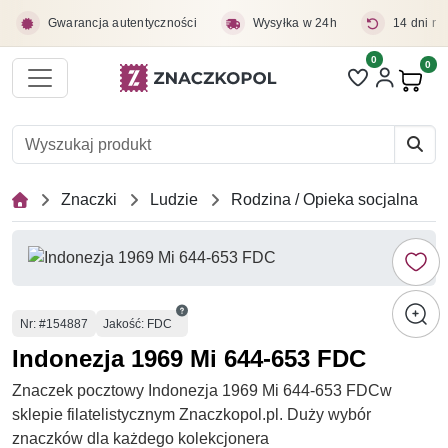
Przejdź do treści głównej
Gwarancja autentyczności
Wysyłka w 24h
14 dni na
0
Liczba pozycji 
0
Pro
Znaczki
Ludzie
Rodzina / Opieka socjalna
Numer
Nr
: #154887
Jakość: FDC
Indonezja 1969 Mi 644-653 FDC
Znaczek pocztowy Indonezja 1969 Mi 644-653 FDCw
sklepie filatelistycznym Znaczkopol.pl. Duży wybór
znaczków dla każdego kolekcjonera