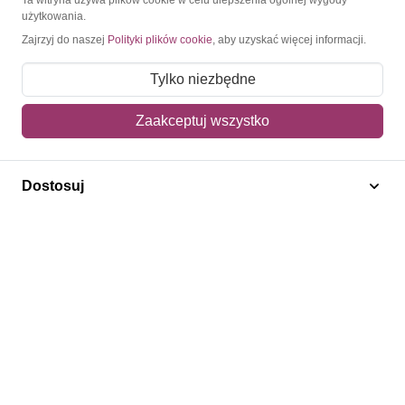
użytkowania.
Moje konto
Zajrzyj do naszej
Polityki plików cookie
, aby uzyskać więcej informacji.
Moje zamówienia
Tylko niezbędne
Mój koszyk
Zaakceptuj wszystko
Adres dostawy
Polecamy
Dostosuj
Znaczki Konie
Znaczki Politycy
Znaczki Żaglowce
Znaczki Kwiaty
Znaczki Herby / Heraldyka / Symbole