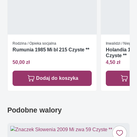
Rodzina / Opieka socjalna
Inwalidzi / Niepeł
Rumunia 1985 Mi bl 215 Czyste **
Holandia 198
Czyste **
50,00 zł
4,50 zł
Dodaj do koszyka
Do
Podobne walory