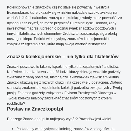
Kolekcjonowanie znaczków często staje się poważną inwestycją.
Egzemplarze, które ukazały się w niskim nakładzie szybko zyskują na
wartości. Jeżeli natomiast tworzą całą kolekcję, wtedy masz pewność, że
dysponujesz czymś, co może przynieść Ci realne zyski. Jednak, żeby
inwestować mądrze, uprzednio poznaj rynek znaczków pocztowych i
innych filatelistycznych elementów. Zrobisz to, zapoznając się z ofertą
naszego sklepu. Pośród wielu tysięcy znaczków kolekcjonerskich
znajdziesz egzemplarze, które mają swoją wartość historyczną.
Znaczki kolekcjonerskie – nie tylko dla filatelistów
Znaczki pocztowe to łakomy kąsek nie tylko dla zapalonych filatelistów.
Na świecie bardzo łatwo znaleźć ludzi, którzy zbierają wszelkie gadżety
związane z daną postacią, historią czy jakimkolwiek zjawiskiem kultury.
Znaczki ukazują się z różnych okazji i na cześć wielu postaciom. Dlatego
stanowią znakomite uzupełnienie kolekcji gadżetów związanych z Twoją
pasją. Zbierasz gadżety związane z Elvisem Presleyem? Dlaczego w
Twojej kolekcji miałoby zabraknąć znaczków pocztowych z królem
rock&rolla?
Postaw na Znaczkopol.pl
Dlaczego Znaczkopol.pl to najlepszy wybór? Powodów jest wiele!
Posiadamy wielotysięczną kolekcję znaczków z całego świata.