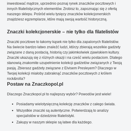
inwestować mądrze, uprzednio poznaj rynek znaczków pocztowych i
innych filatelistycznych elementów. Zrobisz to, zapoznając się z ofertą
naszego sklepu. Pośród wielu tysięcy znaczków kolekcjonerskich
znajdziesz egzemplarze, które mają swoją wartość historyczną.
Znaczki kolekcjonerskie – nie tylko dla filatelistów
Znaczki pocztowe to łakomy kąsek nie tylko dla zapalonych filatelistów.
Na świecie bardzo łatwo znaleźć ludzi, którzy zbierają wszelkie gadżety
związane z daną postacią, historią czy jakimkolwiek zjawiskiem kultury.
Znaczki ukazują się z różnych okazji i na cześć wielu postaciom. Dlatego
stanowią znakomite uzupełnienie kolekcji gadżetów związanych z Twoją
pasją. Zbierasz gadżety związane z Elvisem Presleyem? Dlaczego w
Twojej kolekcji miałoby zabraknąć znaczków pocztowych z królem
rock&rolla?
Postaw na Znaczkopol.pl
Dlaczego Znaczkopol.pl to najlepszy wybór? Powodów jest wiele!
Posiadamy wielotysięczną kolekcję znaczków z całego świata.
Wszystkie znaczki są autentyczne. Potwierdzają to analizy
specjalistów w dziedzinie filatelistyki.
Zakupy w naszym sklepie są łatwe dla każdego.