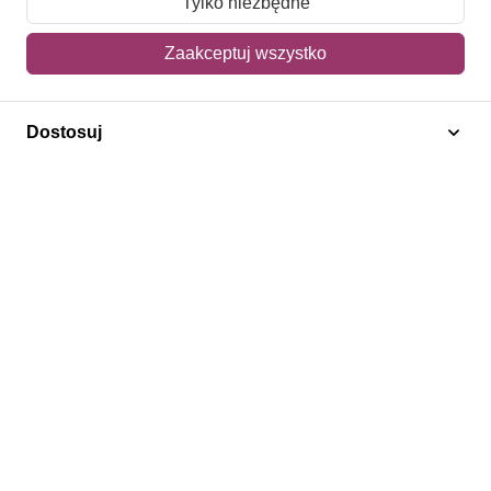
Tylko niezbędne
Mój koszyk
Zaakceptuj wszystko
Adres dostawy
Dostosuj
Polecamy
Znaczki Konie
Znaczki Politycy
Znaczki Żaglowce
Znaczki Kolarstwo
Znaczki Boże Narodzenie
Regulamin
Prywatność
Bezpieczeństwo