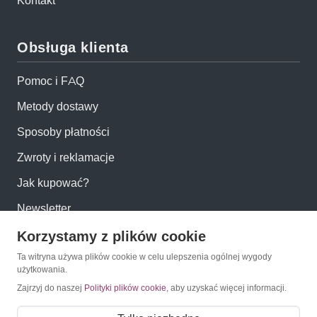
Kontakt
Obsługa klienta
Pomoc i FAQ
Metody dostawy
Sposoby płatności
Zwroty i reklamacje
Jak kupować?
Newsletter
Korzystamy z plików cookie
Konto
Ta witryna używa plików cookie w celu ulepszenia ogólnej wygody
użytkowania.
Moje konto
Zajrzyj do naszej
Polityki plików cookie
, aby uzyskać więcej informacji.
Moje zamówienia