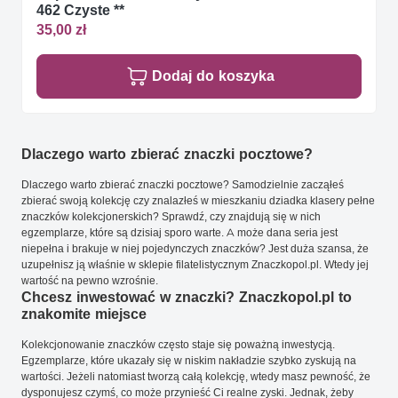
462 Czyste **
35,00 zł
Dodaj do koszyka
Dlaczego warto zbierać znaczki pocztowe?
Dlaczego warto zbierać znaczki pocztowe? Samodzielnie zacząłeś
zbierać swoją kolekcję czy znalazłeś w mieszkaniu dziadka klasery pełne
znaczków kolekcjonerskich? Sprawdź, czy znajdują się w nich
egzemplarze, które są dzisiaj sporo warte. A może dana seria jest
niepełna i brakuje w niej pojedynczych znaczków? Jest duża szansa, że
uzupełnisz ją właśnie w sklepie filatelistycznym Znaczkopol.pl. Wtedy jej
wartość na pewno wzrośnie.
Chcesz inwestować w znaczki? Znaczkopol.pl to
znakomite miejsce
Kolekcjonowanie znaczków często staje się poważną inwestycją.
Egzemplarze, które ukazały się w niskim nakładzie szybko zyskują na
wartości. Jeżeli natomiast tworzą całą kolekcję, wtedy masz pewność, że
dysponujesz czymś, co może przynieść Ci realne zyski. Jednak, żeby