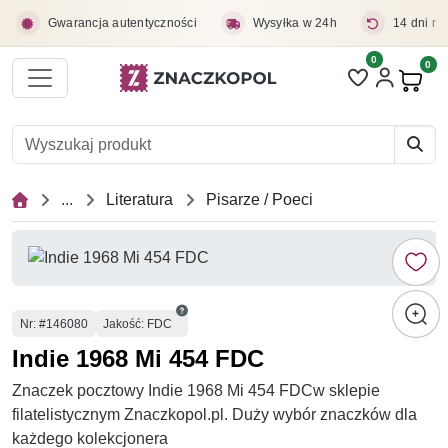
Przejdź do treści głównej
Gwarancja autentyczności
Wysyłka w 24h
14 dni na
0
Liczba pozycji 
0
Pro
...
Literatura
Pisarze / Poeci
Numer
Nr
: #146080
Jakość: FDC
Indie 1968 Mi 454 FDC
Znaczek pocztowy Indie 1968 Mi 454 FDCw sklepie
filatelistycznym Znaczkopol.pl. Duży wybór znaczków dla
każdego kolekcjonera