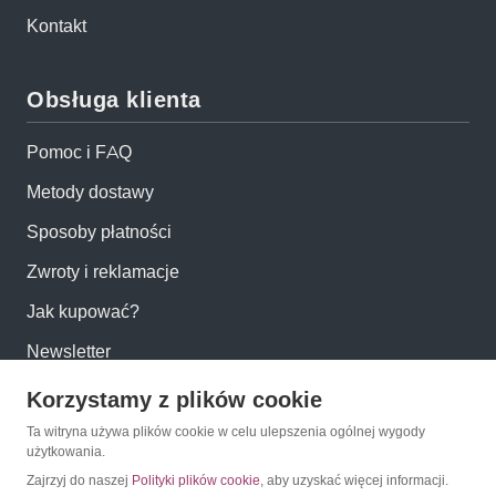
Kontakt
Obsługa klienta
Pomoc i FAQ
Metody dostawy
Sposoby płatności
Zwroty i reklamacje
Jak kupować?
Newsletter
Korzystamy z plików cookie
Konto
Ta witryna używa plików cookie w celu ulepszenia ogólnej wygody
użytkowania.
Moje konto
Zajrzyj do naszej
Polityki plików cookie
, aby uzyskać więcej informacji.