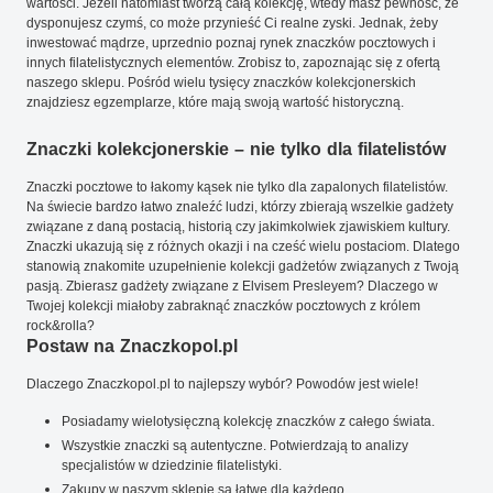
wartości. Jeżeli natomiast tworzą całą kolekcję, wtedy masz pewność, że
dysponujesz czymś, co może przynieść Ci realne zyski. Jednak, żeby
inwestować mądrze, uprzednio poznaj rynek znaczków pocztowych i
innych filatelistycznych elementów. Zrobisz to, zapoznając się z ofertą
naszego sklepu. Pośród wielu tysięcy znaczków kolekcjonerskich
znajdziesz egzemplarze, które mają swoją wartość historyczną.
Znaczki kolekcjonerskie – nie tylko dla filatelistów
Znaczki pocztowe to łakomy kąsek nie tylko dla zapalonych filatelistów.
Na świecie bardzo łatwo znaleźć ludzi, którzy zbierają wszelkie gadżety
związane z daną postacią, historią czy jakimkolwiek zjawiskiem kultury.
Znaczki ukazują się z różnych okazji i na cześć wielu postaciom. Dlatego
stanowią znakomite uzupełnienie kolekcji gadżetów związanych z Twoją
pasją. Zbierasz gadżety związane z Elvisem Presleyem? Dlaczego w
Twojej kolekcji miałoby zabraknąć znaczków pocztowych z królem
rock&rolla?
Postaw na Znaczkopol.pl
Dlaczego Znaczkopol.pl to najlepszy wybór? Powodów jest wiele!
Posiadamy wielotysięczną kolekcję znaczków z całego świata.
Wszystkie znaczki są autentyczne. Potwierdzają to analizy
specjalistów w dziedzinie filatelistyki.
Zakupy w naszym sklepie są łatwe dla każdego.