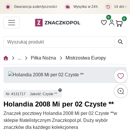
Przejdź do treści głównej
Gwarancja autentyczności
Wysyłka w 24h
14 dni na
0
Liczba pozycji 
0
Pro
...
Piłka Nożna
Mistrzostwa Europy
Numer
Nr
: #131717
Jakość: Czyste **
Holandia 2008 Mi per 02 Czyste **
Znaczek pocztowy Holandia 2008 Mi per 02 Czyste **w
sklepie filatelistycznym Znaczkopol.pl. Duży wybór
znaczków dla każdego kolekcjonera