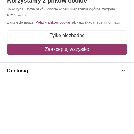
Korzystamy z plików cookie
Konto
Ta witryna używa plików cookie w celu ulepszenia ogólnej wygody
użytkowania.
Moje konto
Zajrzyj do naszej
Polityki plików cookie
, aby uzyskać więcej informacji.
Moje zamówienia
Tylko niezbędne
Mój koszyk
Zaakceptuj wszystko
Adres dostawy
Polecamy
Dostosuj
Znaczki Konie
Znaczki Politycy
Znaczki Żaglowce
Znaczki Kolarstwo
Znaczki Boże Narodzenie