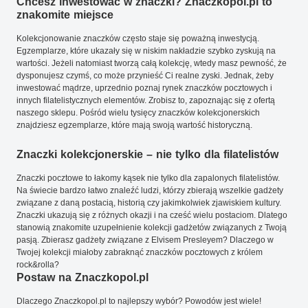
Chcesz inwestować w znaczki? Znaczkopol.pl to
znakomite miejsce
Kolekcjonowanie znaczków często staje się poważną inwestycją.
Egzemplarze, które ukazały się w niskim nakładzie szybko zyskują na
wartości. Jeżeli natomiast tworzą całą kolekcję, wtedy masz pewność, że
dysponujesz czymś, co może przynieść Ci realne zyski. Jednak, żeby
inwestować mądrze, uprzednio poznaj rynek znaczków pocztowych i
innych filatelistycznych elementów. Zrobisz to, zapoznając się z ofertą
naszego sklepu. Pośród wielu tysięcy znaczków kolekcjonerskich
znajdziesz egzemplarze, które mają swoją wartość historyczną.
Znaczki kolekcjonerskie – nie tylko dla filatelistów
Znaczki pocztowe to łakomy kąsek nie tylko dla zapalonych filatelistów.
Na świecie bardzo łatwo znaleźć ludzi, którzy zbierają wszelkie gadżety
związane z daną postacią, historią czy jakimkolwiek zjawiskiem kultury.
Znaczki ukazują się z różnych okazji i na cześć wielu postaciom. Dlatego
stanowią znakomite uzupełnienie kolekcji gadżetów związanych z Twoją
pasją. Zbierasz gadżety związane z Elvisem Presleyem? Dlaczego w
Twojej kolekcji miałoby zabraknąć znaczków pocztowych z królem
rock&rolla?
Postaw na Znaczkopol.pl
Dlaczego Znaczkopol.pl to najlepszy wybór? Powodów jest wiele!