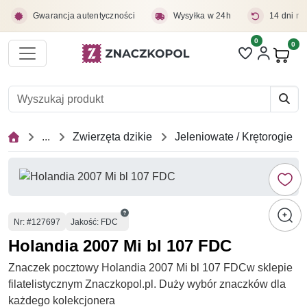
Przejdź do treści głównej
Gwarancja autentyczności
Wysyłka w 24h
14 dni na
0
Liczba pozycji 
0
Pro
...
Zwierzęta dzikie
Jeleniowate / Krętorogie
Numer
Nr
: #127697
Jakość: FDC
Holandia 2007 Mi bl 107 FDC
Znaczek pocztowy Holandia 2007 Mi bl 107 FDCw sklepie
filatelistycznym Znaczkopol.pl. Duży wybór znaczków dla
każdego kolekcjonera