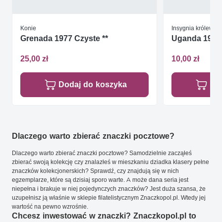
Konie
Insygnia królewski
Grenada 1977 Czyste **
Uganda 1979 M
25,00 zł
10,00 zł
Dodaj do koszyka
Do
Dlaczego warto zbierać znaczki pocztowe?
Dlaczego warto zbierać znaczki pocztowe? Samodzielnie zacząłeś
zbierać swoją kolekcję czy znalazłeś w mieszkaniu dziadka klasery pełne
znaczków kolekcjonerskich? Sprawdź, czy znajdują się w nich
egzemplarze, które są dzisiaj sporo warte. A może dana seria jest
niepełna i brakuje w niej pojedynczych znaczków? Jest duża szansa, że
uzupełnisz ją właśnie w sklepie filatelistycznym Znaczkopol.pl. Wtedy jej
wartość na pewno wzrośnie.
Chcesz inwestować w znaczki? Znaczkopol.pl to