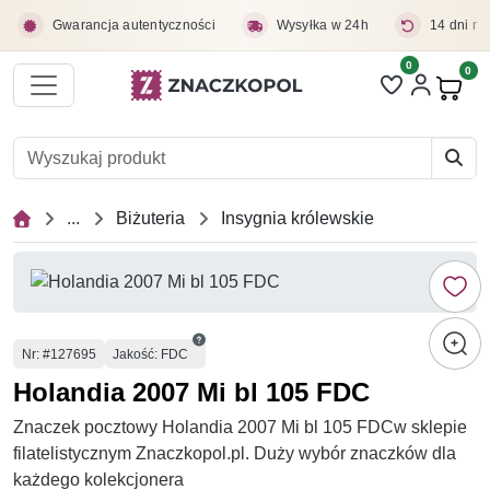
Przejdź do treści głównej
Gwarancja autentyczności
Wysyłka w 24h
14 dni na
0
Liczba pozycji 
0
Pro
...
Biżuteria
Insygnia królewskie
Numer
Nr
: #127695
Jakość: FDC
Holandia 2007 Mi bl 105 FDC
Znaczek pocztowy Holandia 2007 Mi bl 105 FDCw sklepie
filatelistycznym Znaczkopol.pl. Duży wybór znaczków dla
każdego kolekcjonera