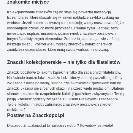
znakomite miejsce
Kolekcjonowanie znaczków często staje się poważną inwestycją.
Egzemplarze, które ukazały się w niskim nakładzie szybko zyskują na
wartości. Jeżeli natomiast tworzą całą kolekcję, wtedy masz pewność, że
dysponujesz czymś, co może przynieść Ci realne zyski. Jednak, żeby
inwestować mądrze, uprzednio poznaj rynek znaczków pocztowych i
innych filatelistycznych elementów. Zrobisz to, zapoznając się z ofertą
naszego sklepu. Pośród wielu tysięcy znaczków kolekcjonerskich
znajdziesz egzemplarze, które mają swoją wartość historyczną.
Znaczki kolekcjonerskie – nie tylko dla filatelistów
Znaczki pocztowe to łakomy kąsek nie tylko dla zapalonych filatelistów.
Na świecie bardzo łatwo znaleźć ludzi, którzy zbierają wszelkie gadżety
związane z daną postacią, historią czy jakimkolwiek zjawiskiem kultury.
Znaczki ukazują się z różnych okazji i na cześć wielu postaciom. Dlatego
stanowią znakomite uzupełnienie kolekcji gadżetów związanych z Twoją
pasją. Zbierasz gadżety związane z Elvisem Presleyem? Dlaczego w
Twojej kolekcji miałoby zabraknąć znaczków pocztowych z królem
rock&rolla?
Postaw na Znaczkopol.pl
Dlaczego Znaczkopol.pl to najlepszy wybór? Powodów jest wiele!