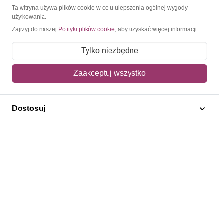
O Znaczkopol.pl
Ta witryna używa plików cookie w celu ulepszenia ogólnej wygody
użytkowania.
Zajrzyj do naszej
Polityki plików cookie
, aby uzyskać więcej informacji.
O nas
Blog
Tylko niezbędne
Regulamin
Zaakceptuj wszystko
Polityka prywatności
Mapa strony
Dostosuj
Kontakt
Obsługa klienta
Pomoc i FAQ
Metody dostawy
Sposoby płatności