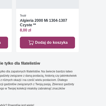
Teatr
Algieria 2000 Mi 1304-1307
Czyste **
8,00 zł
a
Dodaj do koszyka
e tylko dla filatelistów
ylko dla zapalonych filatelistów. Na świecie bardzo łatwo
 gadżety związane z daną postacią, historią czy jakimkolwiek
 z różnych okazji i na cześć wielu postaciom. Dlatego
cji gadżetów związanych z Twoją pasją. Zbierasz gadżety
go w Twojej kolekcji miałoby zabraknąć znaczków
wybór? Powodów jest wiele!