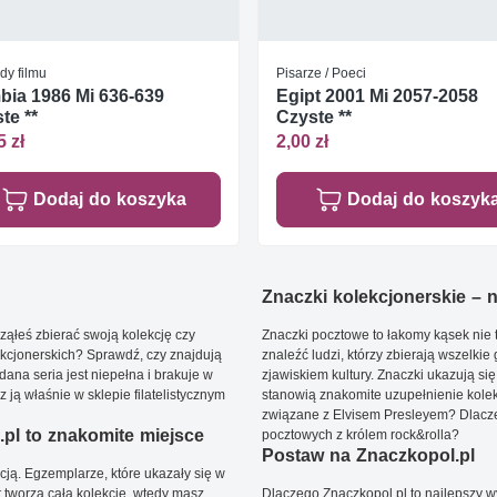
dy filmu
Pisarze / Poeci
ia 1986 Mi 636-639
Egipt 2001 Mi 2057-2058
te **
Czyste **
5 zł
2,00 zł
Dodaj do koszyka
Dodaj do koszyk
Znaczki kolekcjonerskie – ni
ąłeś zbierać swoją kolekcję czy
Znaczki pocztowe to łakomy kąsek nie t
kcjonerskich? Sprawdź, czy znajdują
znaleźć ludzi, którzy zbierają wszelkie
dana seria jest niepełna i brakuje w
zjawiskiem kultury. Znaczki ukazują się
ją właśnie w sklepie filatelistycznym
stanowią znakomite uzupełnienie kolek
związane z Elvisem Presleyem? Dlacze
pl to znakomite miejsce
pocztowych z królem rock&rolla?
Postaw na Znaczkopol.pl
ją. Egzemplarze, które ukazały się w
t tworzą całą kolekcję, wtedy masz
Dlaczego Znaczkopol.pl to najlepszy 