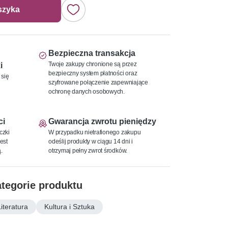
szyka
Bezpieczna transakcja
Twoje zakupy chronione są przez
i
bezpieczny system płatności oraz
 się
szyfrowane połączenie zapewniające
ochronę danych osobowych.
ci
Gwarancja zwrotu pieniędzy
czki
W przypadku nietrafionego zakupu
est
odeślij produkty w ciągu 14 dni i
.
otrzymaj pełny zwrot środków.
tegorie produktu
Literatura
Kultura i Sztuka