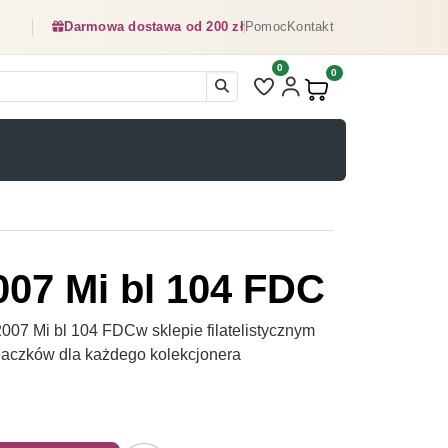
Darmowa dostawa od 200 zł
Pomoc
Kontakt
0
Liczba pozycji na liście ulubionyc
0
Produkty w koszyku:
007 Mi bl 104 FDC
07 Mi bl 104 FDCw sklepie filatelistycznym
naczków dla każdego kolekcjonera