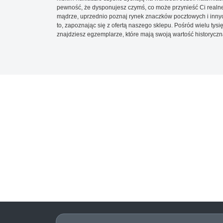
pewność, że dysponujesz czymś, co może przynieść Ci realne
mądrze, uprzednio poznaj rynek znaczków pocztowych i innych
to, zapoznając się z ofertą naszego sklepu. Pośród wielu tys
znajdziesz egzemplarze, które mają swoją wartość historyczn