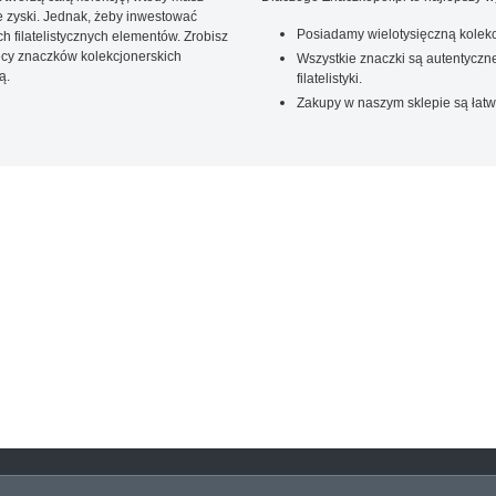
 zyski. Jednak, żeby inwestować
Posiadamy wielotysięczną kolekc
 filatelistycznych elementów. Zrobisz
ięcy znaczków kolekcjonerskich
Wszystkie znaczki są autentyczne
ą.
filatelistyki.
Zakupy w naszym sklepie są łatw