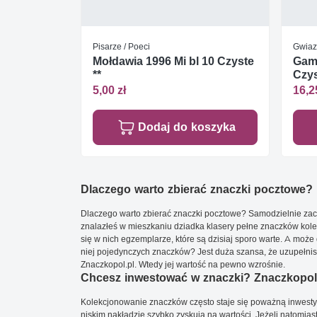
Pisarze / Poeci
Gwiaz
Mołdawia 1996 Mi bl 10 Czyste
Gamb
**
Czys
5,00 zł
16,2
Dodaj do koszyka
Dlaczego warto zbierać znaczki pocztowe?
Dlaczego warto zbierać znaczki pocztowe? Samodzielnie zacz
znalazłeś w mieszkaniu dziadka klasery pełne znaczków kole
się w nich egzemplarze, które są dzisiaj sporo warte. A może 
niej pojedynczych znaczków? Jest duża szansa, że uzupełnisz 
Znaczkopol.pl. Wtedy jej wartość na pewno wzrośnie.
Chcesz inwestować w znaczki? Znaczkopol.
Kolekcjonowanie znaczków często staje się poważną inwestyc
niskim nakładzie szybko zyskują na wartości. Jeżeli natomias