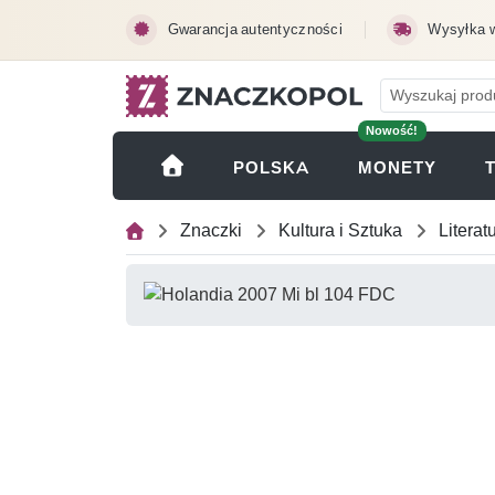
Przejdź do treści głównej
Gwarancja autentyczności
Wysyłka 
Nowość!
(OTWI
POLSKA
MONETY
Znaczki
Kultura i Sztuka
Literat