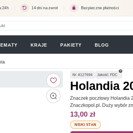
w 24h
14 dni na zwrot
Bezpieczne płatności
ERA SIĘ W NOWEJ KARCIE)
TEMATY
KRAJE
PAKIETY
BLOG
ura
Numer
Nr
: #127694
Jakość: FDC
Holandia 2
Znaczek pocztowy Holandia 20
Znaczkopol.pl. Duży wybór z
13,00 zł
NISKI STAN