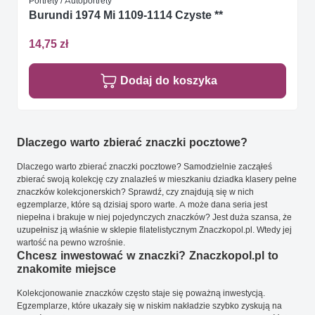
Portrety / Autoportrety
Burundi 1974 Mi 1109-1114 Czyste **
14,75 zł
Dodaj do koszyka
Dlaczego warto zbierać znaczki pocztowe?
Dlaczego warto zbierać znaczki pocztowe? Samodzielnie zacząłeś
zbierać swoją kolekcję czy znalazłeś w mieszkaniu dziadka klasery pełne
znaczków kolekcjonerskich? Sprawdź, czy znajdują się w nich
egzemplarze, które są dzisiaj sporo warte. A może dana seria jest
niepełna i brakuje w niej pojedynczych znaczków? Jest duża szansa, że
uzupełnisz ją właśnie w sklepie filatelistycznym Znaczkopol.pl. Wtedy jej
wartość na pewno wzrośnie.
Chcesz inwestować w znaczki? Znaczkopol.pl to
znakomite miejsce
Kolekcjonowanie znaczków często staje się poważną inwestycją.
Egzemplarze, które ukazały się w niskim nakładzie szybko zyskują na