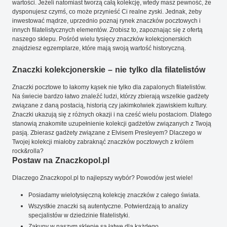
wartości. Jeżeli natomiast tworzą całą kolekcję, wtedy masz pewność, że
dysponujesz czymś, co może przynieść Ci realne zyski. Jednak, żeby
inwestować mądrze, uprzednio poznaj rynek znaczków pocztowych i
innych filatelistycznych elementów. Zrobisz to, zapoznając się z ofertą
naszego sklepu. Pośród wielu tysięcy znaczków kolekcjonerskich
znajdziesz egzemplarze, które mają swoją wartość historyczną.
Znaczki kolekcjonerskie – nie tylko dla filatelistów
Znaczki pocztowe to łakomy kąsek nie tylko dla zapalonych filatelistów.
Na świecie bardzo łatwo znaleźć ludzi, którzy zbierają wszelkie gadżety
związane z daną postacią, historią czy jakimkolwiek zjawiskiem kultury.
Znaczki ukazują się z różnych okazji i na cześć wielu postaciom. Dlatego
stanowią znakomite uzupełnienie kolekcji gadżetów związanych z Twoją
pasją. Zbierasz gadżety związane z Elvisem Presleyem? Dlaczego w
Twojej kolekcji miałoby zabraknąć znaczków pocztowych z królem
rock&rolla?
Postaw na Znaczkopol.pl
Dlaczego Znaczkopol.pl to najlepszy wybór? Powodów jest wiele!
Posiadamy wielotysięczną kolekcję znaczków z całego świata.
Wszystkie znaczki są autentyczne. Potwierdzają to analizy
specjalistów w dziedzinie filatelistyki.
Zakupy w naszym sklepie są łatwe dla każdego.