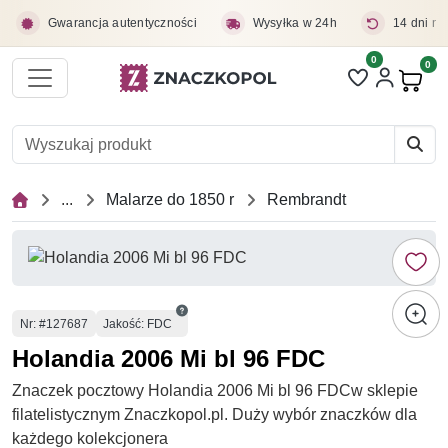
Przejdź do treści głównej
Gwarancja autentyczności
Wysyłka w 24h
14 dni na
0
Liczba pozycji 
0
Pro
...
Malarze do 1850 r
Rembrandt
Numer
Nr
: #127687
Jakość: FDC
Holandia 2006 Mi bl 96 FDC
Znaczek pocztowy Holandia 2006 Mi bl 96 FDCw sklepie
filatelistycznym Znaczkopol.pl. Duży wybór znaczków dla
każdego kolekcjonera