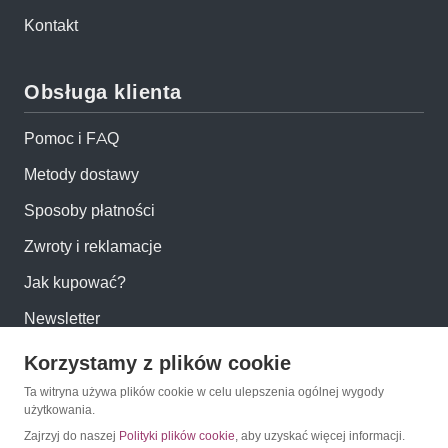
Kontakt
Obsługa klienta
Pomoc i FAQ
Metody dostawy
Sposoby płatności
Zwroty i reklamacje
Jak kupować?
Newsletter
Korzystamy z plików cookie
Konto
Ta witryna używa plików cookie w celu ulepszenia ogólnej wygody
użytkowania.
Moje konto
Zajrzyj do naszej
Polityki plików cookie
, aby uzyskać więcej informacji.