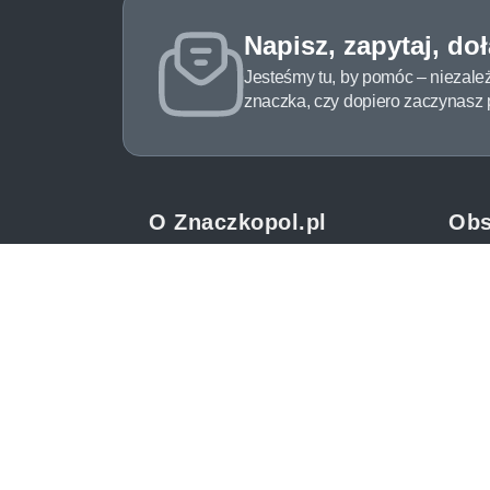
Napisz, zapytaj, do
Jesteśmy tu, by pomóc – niezale
znaczka, czy dopiero zaczynasz pr
O Znaczkopol.pl
Obs
O nas
Pomo
Blog
Meto
Regulamin
Spos
Polityka prywatności
Zwrot
Mapa strony
Jak 
Kontakt
Newsl