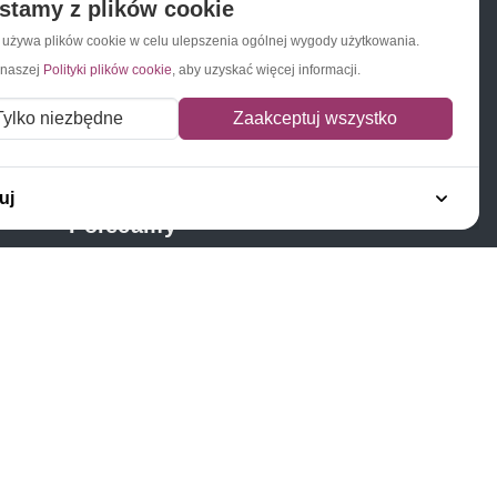
stamy z plików cookie
a używa plików cookie w celu ulepszenia ogólnej wygody użytkowania.
 naszej
Polityki plików cookie
, aby uzyskać więcej informacji.
Napisz do nas
Zapisz się do newslettera
Tylko niezbędne
Zaakceptuj wszystko
uj
Polecamy
Znaczki Konie
Znaczki Politycy
Znaczki Żaglowce
Znaczki Kolarstwo
Znaczki Boże Narodzenie