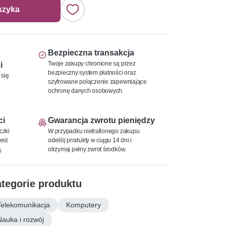
szyka
Bezpieczna transakcja
Twoje zakupy chronione są przez
i
bezpieczny system płatności oraz
 się
szyfrowane połączenie zapewniające
ochronę danych osobowych.
ci
Gwarancja zwrotu pieniędzy
czki
W przypadku nietrafionego zakupu
est
odeślij produkty w ciągu 14 dni i
.
otrzymaj pełny zwrot środków.
tegorie produktu
Telekomunikacja
Komputery
Nauka i rozwój