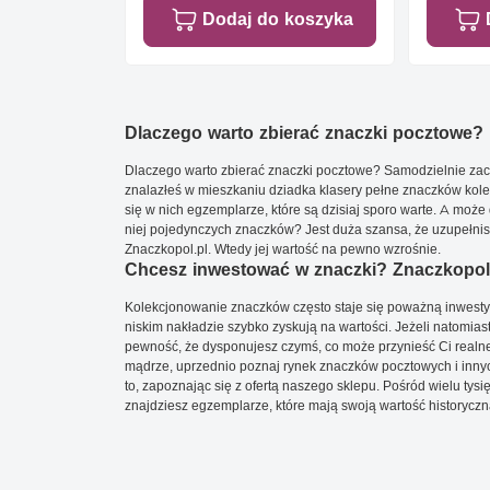
Dodaj do koszyka
Dlaczego warto zbierać znaczki pocztowe?
Dlaczego warto zbierać znaczki pocztowe? Samodzielnie zacz
znalazłeś w mieszkaniu dziadka klasery pełne znaczków kole
się w nich egzemplarze, które są dzisiaj sporo warte. A może 
niej pojedynczych znaczków? Jest duża szansa, że uzupełnisz 
Znaczkopol.pl. Wtedy jej wartość na pewno wzrośnie.
Chcesz inwestować w znaczki? Znaczkopol.
Kolekcjonowanie znaczków często staje się poważną inwestyc
niskim nakładzie szybko zyskują na wartości. Jeżeli natomias
pewność, że dysponujesz czymś, co może przynieść Ci realne
mądrze, uprzednio poznaj rynek znaczków pocztowych i innych
to, zapoznając się z ofertą naszego sklepu. Pośród wielu tys
znajdziesz egzemplarze, które mają swoją wartość historyczn