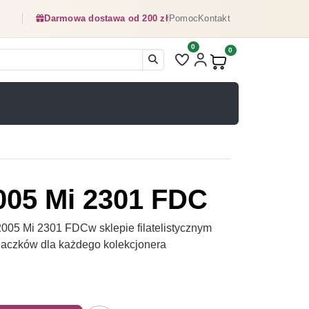
Darmowa dostawa od 200 zł
Pomoc
Kontakt
0
Liczba pozycji na liście ulubionyc
0
Produkty w koszyku:
005 Mi 2301 FDC
005 Mi 2301 FDCw sklepie filatelistycznym
naczków dla każdego kolekcjonera