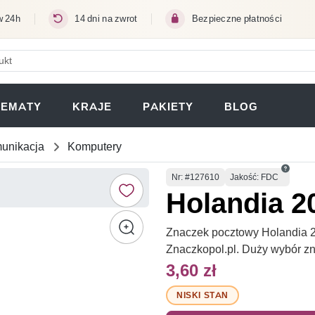
w 24h
14 dni na zwrot
Bezpieczne płatności
ERA SIĘ W NOWEJ KARCIE)
TEMATY
KRAJE
PAKIETY
BLOG
unikacja
Komputery
Numer
Nr
: #127610
Jakość: FDC
Holandia 2
Znaczek pocztowy Holandia 2
Znaczkopol.pl. Duży wybór z
3,60 zł
NISKI STAN