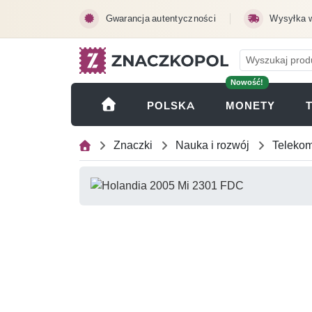
Przejdź do treści głównej
Gwarancja autentyczności
Wysyłka 
Nowość!
(OTWI
POLSKA
MONETY
Znaczki
Nauka i rozwój
Telekom