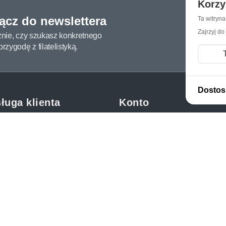
Korzy
łącz do newslettera
Ta witryn
Zajrzyj do
żnie, czy szukasz konkretnego
zygodę z filatelistyką.
Dostos
ługa klienta
Konto
c i FAQ
Moje konto
dy dostawy
Moje zamówienia
oby płatności
Mój koszyk
y i reklamacje
Adres dostawy
kupować?
etter