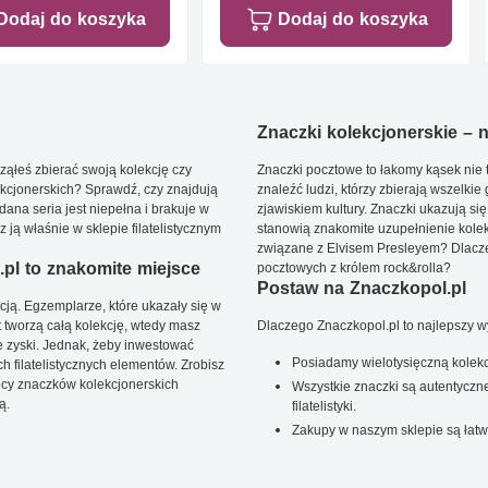
Dodaj do koszyka
Dodaj do koszyka
Znaczki kolekcjonerskie – ni
ąłeś zbierać swoją kolekcję czy
Znaczki pocztowe to łakomy kąsek nie t
kcjonerskich? Sprawdź, czy znajdują
znaleźć ludzi, którzy zbierają wszelkie
dana seria jest niepełna i brakuje w
zjawiskiem kultury. Znaczki ukazują się
ją właśnie w sklepie filatelistycznym
stanowią znakomite uzupełnienie kolek
związane z Elvisem Presleyem? Dlacze
pl to znakomite miejsce
pocztowych z królem rock&rolla?
Postaw na Znaczkopol.pl
ją. Egzemplarze, które ukazały się w
t tworzą całą kolekcję, wtedy masz
Dlaczego Znaczkopol.pl to najlepszy 
 zyski. Jednak, żeby inwestować
Posiadamy wielotysięczną kolekc
 filatelistycznych elementów. Zrobisz
ięcy znaczków kolekcjonerskich
Wszystkie znaczki są autentyczne
ą.
filatelistyki.
Zakupy w naszym sklepie są łatw