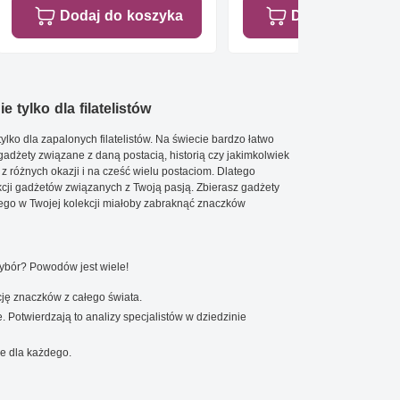
Dodaj do koszyka
Dodaj do koszy
e tylko dla filatelistów
ylko dla zapalonych filatelistów. Na świecie bardzo łatwo
 gadżety związane z daną postacią, historią czy jakimkolwiek
 z różnych okazji i na cześć wielu postaciom. Dlatego
cji gadżetów związanych z Twoją pasją. Zbierasz gadżety
go w Twojej kolekcji miałoby zabraknąć znaczków
wybór? Powodów jest wiele!
ję znaczków z całego świata.
. Potwierdzają to analizy specjalistów w dziedzinie
e dla każdego.