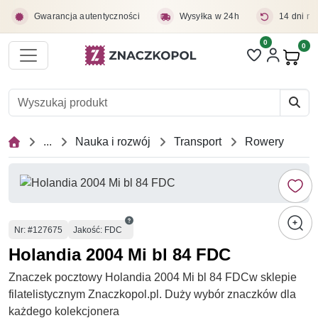
Przejdź do treści głównej
Gwarancja autentyczności
Wysyłka w 24h
14 dni na
0
Liczba pozycji 
0
Pro
...
Nauka i rozwój
Transport
Rowery
Numer
Nr
: #127675
Jakość: FDC
Holandia 2004 Mi bl 84 FDC
Znaczek pocztowy Holandia 2004 Mi bl 84 FDCw sklepie
filatelistycznym Znaczkopol.pl. Duży wybór znaczków dla
każdego kolekcjonera