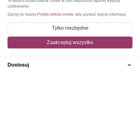
Ta witryna używa plików cookie w celu ulepszenia ogólnej wygody
użytkowania.
Moje konto
Zajrzyj do naszej
Polityki plików cookie
, aby uzyskać więcej informacji.
Moje zamówienia
Tylko niezbędne
Mój koszyk
Zaakceptuj wszystko
Adres dostawy
Polecamy
Dostosuj
Znaczki Konie
Znaczki Politycy
Znaczki Żaglowce
Znaczki Kolarstwo
Znaczki Boże Narodzenie