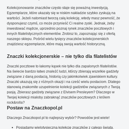
Kolekcjonowanie znaczków często staje się poważną inwestycją.
Egzemplarze, które ukazały się w niskim nakładzie szybko zyskują na
wartości. Jeżeli natomiast tworzą całą kolekcję, wtedy masz pewność, że
dysponujesz czymś, co może przynieść Ci realne zyski. Jednak, żeby
inwestować mądrze, uprzednio poznaj rynek znaczków pocztowych i
innych filatelistycznych elementów. Zrobisz to, zapoznając się z ofertą
naszego sklepu. Pośród wielu tysięcy znaczków kolekcjonerskich
znajdziesz egzemplarze, które mają swoją wartość historyczną.
Znaczki kolekcjonerskie – nie tylko dla filatelistów
Znaczki pocztowe to łakomy kąsek nie tylko dla zapalonych filatelistów.
Na świecie bardzo łatwo znaleźć ludzi, którzy zbierają wszelkie gadżety
związane z daną postacią, historią czy jakimkolwiek zjawiskiem kultury.
Znaczki ukazują się z różnych okazji i na cześć wielu postaciom. Dlatego
stanowią znakomite uzupełnienie kolekcji gadżetów związanych z Twoją
pasją. Zbierasz gadżety związane z Elvisem Presleyem? Dlaczego w
Twojej kolekcji miałoby zabraknąć znaczków pocztowych z królem
rock&rolla?
Postaw na Znaczkopol.pl
Dlaczego Znaczkopol.pl to najlepszy wybór? Powodów jest wiele!
Posiadamy wielotysięczną kolekcję znaczków z całego świata.