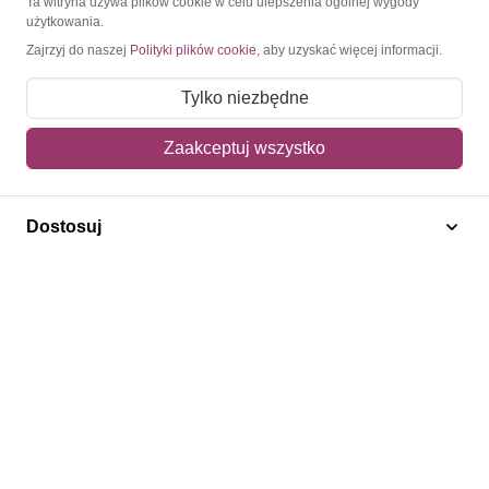
Ta witryna używa plików cookie w celu ulepszenia ogólnej wygody
użytkowania.
Moje konto
Zajrzyj do naszej
Polityki plików cookie
, aby uzyskać więcej informacji.
Moje zamówienia
Tylko niezbędne
Mój koszyk
Zaakceptuj wszystko
Adres dostawy
Polecamy
Dostosuj
Znaczki Konie
Znaczki Politycy
Znaczki Żaglowce
Znaczki Kolarstwo
Znaczki Boże Narodzenie