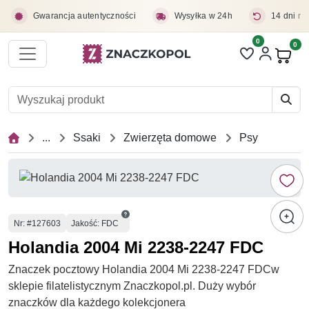
Przejdź do treści głównej
Gwarancja autentyczności
Wysyłka w 24h
14 dni na
0
Liczba pozycji 
0
Pro
...
Ssaki
Zwierzęta domowe
Psy
Numer
Nr
: #127603
Jakość: FDC
Holandia 2004 Mi 2238-2247 FDC
Znaczek pocztowy Holandia 2004 Mi 2238-2247 FDCw
sklepie filatelistycznym Znaczkopol.pl. Duży wybór
znaczków dla każdego kolekcjonera