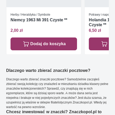
Herby / Heraldyka / Symbole
Potrawy i napoje
Niemcy 1963 Mi 391 Czyste **
Holandia 199
Czyste **
2,00 zł
6,50 zł
Dodaj do koszyka
Do
Dlaczego warto zbierać znaczki pocztowe?
Dlaczego warto zbierać znaczki pocztowe? Samodzielnie zacząłeś
zbierać swoją kolekcję czy znalazłeś w mieszkaniu dziadka klasery pełne
znaczków kolekcjonerskich? Sprawdź, czy znajdują się w nich
egzemplarze, które są dzisiaj sporo warte. A może dana seria jest
niepełna i brakuje w niej pojedynczych znaczków? Jest duża szansa, że
uzupełnisz ją właśnie w sklepie filatelistycznym Znaczkopol.pl. Wtedy jej
wartość na pewno wzrośnie.
Chcesz inwestować w znaczki? Znaczkopol.pl to