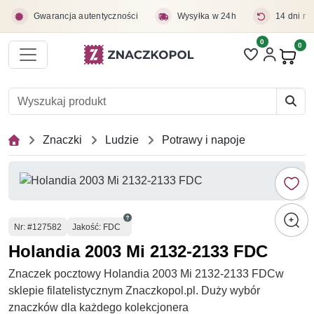
Przejdź do treści głównej
Gwarancja autentyczności
Wysyłka w 24h
14 dni na
0
Liczba pozycji 
0
Pro
Znaczki
Ludzie
Potrawy i napoje
Numer
Nr
: #127582
Jakość: FDC
Holandia 2003 Mi 2132-2133 FDC
Znaczek pocztowy Holandia 2003 Mi 2132-2133 FDCw
sklepie filatelistycznym Znaczkopol.pl. Duży wybór
znaczków dla każdego kolekcjonera