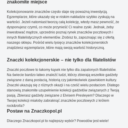
znakomite miejsce
Kolekcjonowanie znaczków często staje się poważną inwestycją.
Egzemplarze, które ukazały się w niskim nakładzie szybko zyskują na
wartości. Jeżeli natomiast tworzą całą kolekcję, wtedy masz pewność, że
dysponujesz czymś, co może przynieść Ci realne zyski. Jednak, żeby
inwestować mądrze, uprzednio poznaj rynek znaczków pocztowych i
innych filatelistycznych elementów. Zrobisz to, zapoznając się z ofertą
naszego sklepu. Pośród wielu tysięcy znaczków kolekcjonerskich
znajdziesz egzemplarze, które mają swoją wartość historyczną.
Znaczki kolekcjonerskie – nie tylko dla filatelistów
Znaczki pocztowe to łakomy kąsek nie tylko dla zapalonych filatelistów.
Na świecie bardzo łatwo znaleźć ludzi, którzy zbierają wszelkie gadżety
związane z daną postacią, historią czy jakimkolwiek zjawiskiem kultury.
Znaczki ukazują się z różnych okazji i na cześć wielu postaciom. Dlatego
stanowią znakomite uzupełnienie kolekcji gadżetów związanych z Twoją
pasją. Zbierasz gadżety związane z Elvisem Presleyem? Dlaczego w
Twojej kolekcji miałoby zabraknąć znaczków pocztowych z królem
rock&rolla?
Postaw na Znaczkopol.pl
Dlaczego Znaczkopol.pl to najlepszy wybór? Powodów jest wiele!