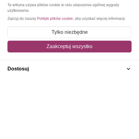
O Znaczkopol.pl
Ta witryna używa plików cookie w celu ulepszenia ogólnej wygody
użytkowania.
Zajrzyj do naszej
Polityki plików cookie
, aby uzyskać więcej informacji.
O nas
Blog
Tylko niezbędne
Regulamin
Zaakceptuj wszystko
Polityka prywatności
Mapa strony
Dostosuj
Kontakt
Obsługa klienta
Pomoc i FAQ
Metody dostawy
Sposoby płatności