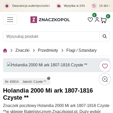
Przejdź do treści głównej
Gwarancja autentyczności
Wysyłka w 24h
14 dni na
0
Liczba pozycji 
0
Pro
Znaczki
Przedmioty
Flagi / Sztandary
Numer
Nr
: #3914
Jakość: Czyste **
Holandia 2000 Mi ark 1807-1816
Czyste **
Znaczek pocztowy Holandia 2000 Mi ark 1807-1816 Czyste
**w sklepie filatelistycznym Znaczkopol.pl. Duży wybór