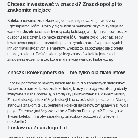
Chcesz inwestować w znaczki? Znaczkopol.pl to
znakomite miejsce
Kolekcjonowanie znaczków często staje się poważną inwestycją.
Egzemplarze, które ukazały się w niskim nakładzie szybko zyskują na
wartości. Jeżeli natomiast tworzą całą kolekcję, wtedy masz pewność, że
dysponujesz czymś, co może przynieść Ci realne zyski. Jednak, żeby
inwestować mądrze, uprzednio poznaj rynek znaczków pocztowych i
innych filatelistycznych elementów. Zrobisz to, zapoznając się z ofertą
naszego sklepu. Pośród wielu tysięcy znaczków kolekcjonerskich
znajdziesz egzemplarze, które mają swoją wartość historyczną.
Znaczki kolekcjonerskie – nie tylko dla filatelistów
Znaczki pocztowe to łakomy kąsek nie tylko dla zapalonych filatelistów.
Na świecie bardzo łatwo znaleźć ludzi, którzy zbierają wszelkie gadżety
związane z daną postacią, historią czy jakimkolwiek zjawiskiem kultury.
Znaczki ukazują się z różnych okazji i na cześć wielu postaciom. Dlatego
stanowią znakomite uzupełnienie kolekcji gadżetów związanych z Twoją
pasją. Zbierasz gadżety związane z Elvisem Presleyem? Dlaczego w
Twojej kolekcji miałoby zabraknąć znaczków pocztowych z królem
rock&rolla?
Postaw na Znaczkopol.pl