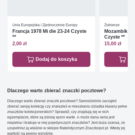
Unia Europejska / Zjednoczenie Europy
Żołnierze
Francja 1978 Mi die 23-24 Czyste
Mozambik 201
**
Czyste **
2,00 zł
15,00 zł
Dodaj do koszyka
Do
Dlaczego warto zbierać znaczki pocztowe?
Dlaczego warto zbierać znaczki pocztowe? Samodzielnie zacząłeś
zbierać swoją kolekcję czy znalazłeś w mieszkaniu dziadka klasery pełne
znaczków kolekcjonerskich? Sprawdź, czy znajdują się w nich
egzemplarze, które są dzisiaj sporo warte. A może dana seria jest
niepełna i brakuje w niej pojedynczych znaczków? Jest duża szansa, że
uzupełnisz ją właśnie w sklepie filatelistycznym Znaczkopol.pl. Wtedy jej
wartość na pewno wzrośnie.