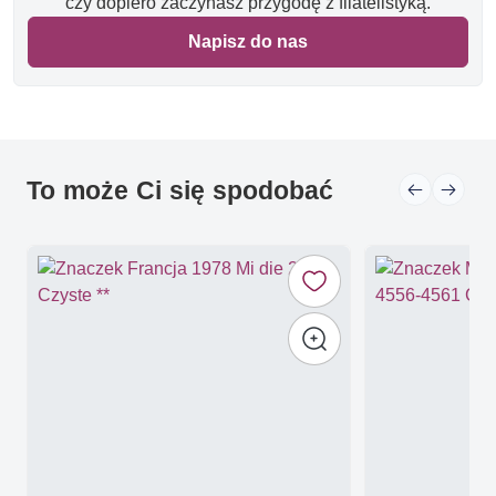
czy dopiero zaczynasz przygodę z filatelistyką.
Napisz do nas
To może Ci się spodobać