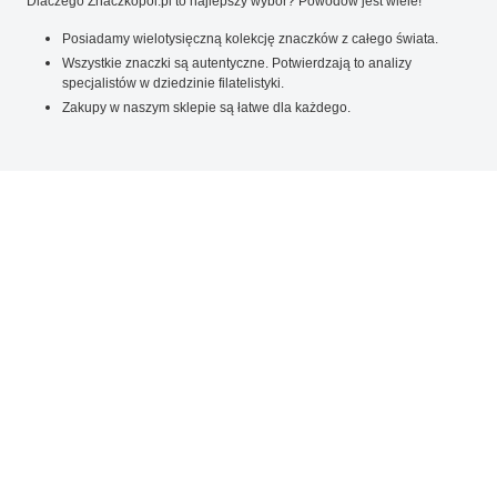
Dlaczego Znaczkopol.pl to najlepszy wybór? Powodów jest wiele!
Posiadamy wielotysięczną kolekcję znaczków z całego świata.
Wszystkie znaczki są autentyczne. Potwierdzają to analizy
specjalistów w dziedzinie filatelistyki.
Zakupy w naszym sklepie są łatwe dla każdego.