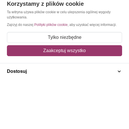
Korzystamy z plików cookie
O Znaczkopol.pl
Ta witryna używa plików cookie w celu ulepszenia ogólnej wygody
użytkowania.
O nas
Zajrzyj do naszej
Polityki plików cookie
, aby uzyskać więcej informacji.
Blog
Tylko niezbędne
Regulamin
Zaakceptuj wszystko
Polityka prywatności
Mapa strony
Dostosuj
Kontakt
Obsługa klienta
Pomoc i FAQ
Metody dostawy