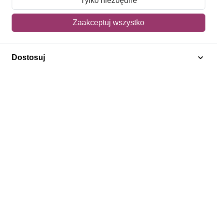
Tylko niezbędne
Mój koszyk
Zaakceptuj wszystko
Adres dostawy
Dostosuj
Polecamy
Znaczki Konie
Znaczki Politycy
Znaczki Żaglowce
Znaczki Kolarstwo
Znaczki Boże Narodzenie
Regulamin
Prywatność
Bezpieczeństwo