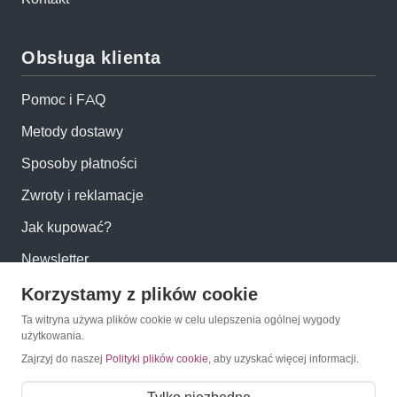
Obsługa klienta
Pomoc i FAQ
Metody dostawy
Sposoby płatności
Zwroty i reklamacje
Jak kupować?
Newsletter
Korzystamy z plików cookie
Konto
Ta witryna używa plików cookie w celu ulepszenia ogólnej wygody
użytkowania.
Moje konto
Zajrzyj do naszej
Polityki plików cookie
, aby uzyskać więcej informacji.
Moje zamówienia