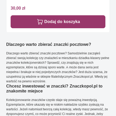
30,00 zł
Dodaj do koszyka
Dlaczego warto zbierać znaczki pocztowe?
Dlaczego warto zbierać znaczki pocztowe? Samodzielnie zacząłeś
zbierać swoją kolekcję czy znalazłeś w mieszkaniu dziadka klasery pełne
znaczków kolekcjonerskich? Sprawdź, czy znajdują się w nich
egzemplarze, które są dzisiaj sporo warte. A może dana seria jest
niepełna i brakuje w niej pojedynczych znaczków? Jest duża szansa, że
uzupełnisz ją właśnie w sklepie filatelistycznym Znaczkopol.pl. Wtedy jej
wartość na pewno wzrośnie.
Chcesz inwestować w znaczki? Znaczkopol.pl to
znakomite miejsce
Kolekcjonowanie znaczków często staje się poważną inwestycją.
Egzemplarze, które ukazały się w niskim nakładzie szybko zyskują na
wartości. Jeżeli natomiast tworzą całą kolekcję, wtedy masz pewność, że
dysponujesz czymś, co może przynieść Ci realne zyski. Jednak, żeby