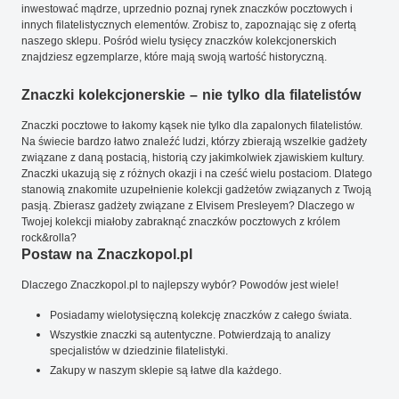
inwestować mądrze, uprzednio poznaj rynek znaczków pocztowych i
innych filatelistycznych elementów. Zrobisz to, zapoznając się z ofertą
naszego sklepu. Pośród wielu tysięcy znaczków kolekcjonerskich
znajdziesz egzemplarze, które mają swoją wartość historyczną.
Znaczki kolekcjonerskie – nie tylko dla filatelistów
Znaczki pocztowe to łakomy kąsek nie tylko dla zapalonych filatelistów.
Na świecie bardzo łatwo znaleźć ludzi, którzy zbierają wszelkie gadżety
związane z daną postacią, historią czy jakimkolwiek zjawiskiem kultury.
Znaczki ukazują się z różnych okazji i na cześć wielu postaciom. Dlatego
stanowią znakomite uzupełnienie kolekcji gadżetów związanych z Twoją
pasją. Zbierasz gadżety związane z Elvisem Presleyem? Dlaczego w
Twojej kolekcji miałoby zabraknąć znaczków pocztowych z królem
rock&rolla?
Postaw na Znaczkopol.pl
Dlaczego Znaczkopol.pl to najlepszy wybór? Powodów jest wiele!
Posiadamy wielotysięczną kolekcję znaczków z całego świata.
Wszystkie znaczki są autentyczne. Potwierdzają to analizy
specjalistów w dziedzinie filatelistyki.
Zakupy w naszym sklepie są łatwe dla każdego.