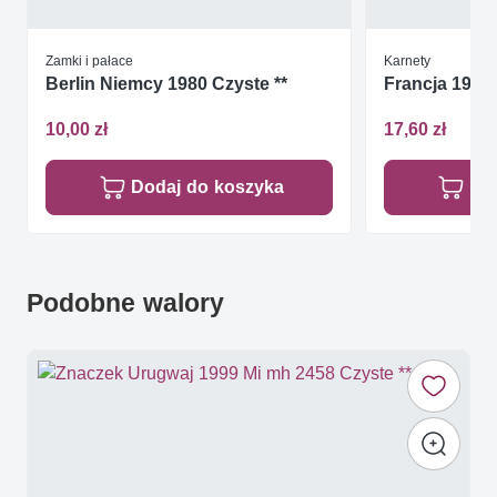
Zamki i pałace
Karnety
Berlin Niemcy 1980 Czyste **
Francja 1990 
10,00 zł
17,60 zł
Dodaj do koszyka
Do
Podobne walory