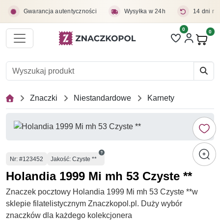
Przejdź do treści głównej
Gwarancja autentyczności
Wysyłka w 24h
14 dni na
0
Liczba pozycji 
0
Pro
Znaczki
Niestandardowe
Karnety
Numer
Nr
: #123452
Jakość: Czyste **
Holandia 1999 Mi mh 53 Czyste **
Znaczek pocztowy Holandia 1999 Mi mh 53 Czyste **w
sklepie filatelistycznym Znaczkopol.pl. Duży wybór
znaczków dla każdego kolekcjonera