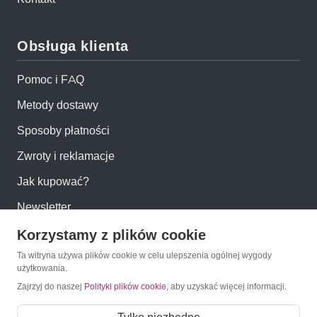
Obsługa klienta
Pomoc i FAQ
Metody dostawy
Sposoby płatności
Zwroty i reklamacje
Jak kupować?
Newsletter
Korzystamy z plików cookie
Konto
Ta witryna używa plików cookie w celu ulepszenia ogólnej wygody
użytkowania.
Moje konto
Zajrzyj do naszej
Polityki plików cookie
, aby uzyskać więcej informacji.
Moje zamówienia