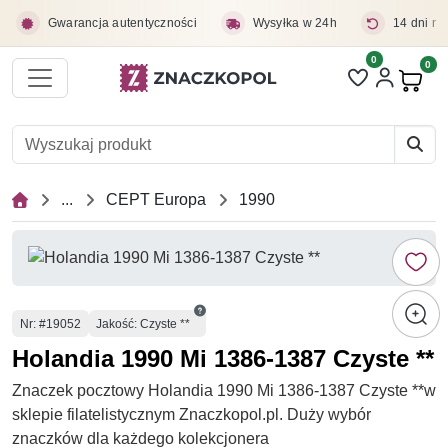
Przejdź do treści głównej
Gwarancja autentyczności
Wysyłka w 24h
14 dni na
0
Liczba pozycji 
0
Pro
...
CEPT Europa
1990
Numer
Nr
: #19052
Jakość: Czyste **
Holandia 1990 Mi 1386-1387 Czyste **
Znaczek pocztowy Holandia 1990 Mi 1386-1387 Czyste **w
sklepie filatelistycznym Znaczkopol.pl. Duży wybór
znaczków dla każdego kolekcjonera