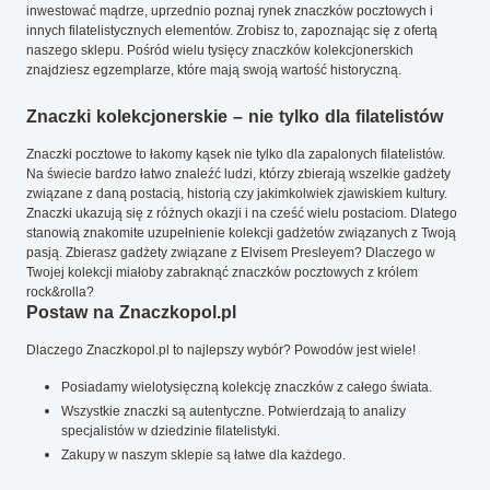
inwestować mądrze, uprzednio poznaj rynek znaczków pocztowych i
innych filatelistycznych elementów. Zrobisz to, zapoznając się z ofertą
naszego sklepu. Pośród wielu tysięcy znaczków kolekcjonerskich
znajdziesz egzemplarze, które mają swoją wartość historyczną.
Znaczki kolekcjonerskie – nie tylko dla filatelistów
Znaczki pocztowe to łakomy kąsek nie tylko dla zapalonych filatelistów.
Na świecie bardzo łatwo znaleźć ludzi, którzy zbierają wszelkie gadżety
związane z daną postacią, historią czy jakimkolwiek zjawiskiem kultury.
Znaczki ukazują się z różnych okazji i na cześć wielu postaciom. Dlatego
stanowią znakomite uzupełnienie kolekcji gadżetów związanych z Twoją
pasją. Zbierasz gadżety związane z Elvisem Presleyem? Dlaczego w
Twojej kolekcji miałoby zabraknąć znaczków pocztowych z królem
rock&rolla?
Postaw na Znaczkopol.pl
Dlaczego Znaczkopol.pl to najlepszy wybór? Powodów jest wiele!
Posiadamy wielotysięczną kolekcję znaczków z całego świata.
Wszystkie znaczki są autentyczne. Potwierdzają to analizy
specjalistów w dziedzinie filatelistyki.
Zakupy w naszym sklepie są łatwe dla każdego.