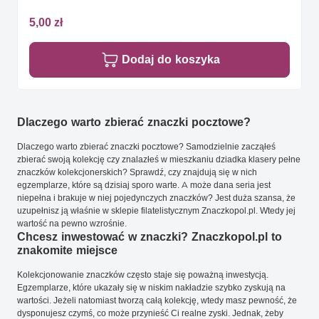
5,00 zł
Dodaj do koszyka
Dlaczego warto zbierać znaczki pocztowe?
Dlaczego warto zbierać znaczki pocztowe? Samodzielnie zacząłeś
zbierać swoją kolekcję czy znalazłeś w mieszkaniu dziadka klasery pełne
znaczków kolekcjonerskich? Sprawdź, czy znajdują się w nich
egzemplarze, które są dzisiaj sporo warte. A może dana seria jest
niepełna i brakuje w niej pojedynczych znaczków? Jest duża szansa, że
uzupełnisz ją właśnie w sklepie filatelistycznym Znaczkopol.pl. Wtedy jej
wartość na pewno wzrośnie.
Chcesz inwestować w znaczki? Znaczkopol.pl to
znakomite miejsce
Kolekcjonowanie znaczków często staje się poważną inwestycją.
Egzemplarze, które ukazały się w niskim nakładzie szybko zyskują na
wartości. Jeżeli natomiast tworzą całą kolekcję, wtedy masz pewność, że
dysponujesz czymś, co może przynieść Ci realne zyski. Jednak, żeby