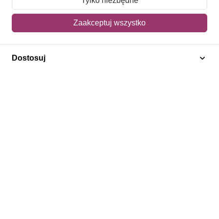
Tylko niezbędne
Mój koszyk
Zaakceptuj wszystko
Adres dostawy
Dostosuj
Polecamy
Znaczki Konie
Znaczki Politycy
Znaczki Żaglowce
Znaczki Kolarstwo
Znaczki Boże Narodzenie
Regulamin
Prywatność
Bezpieczeństwo