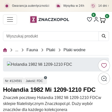
Przejdź do treści głównej
Gwarancja autentyczności
Wysyłka w 24h
14 dni na
0
Liczba pozycji 
0
Pro
...
Fauna
Ptaki
Ptaki wodne
Numer
Nr
: #124591
Jakość: FDC
Holandia 1982 Mi 1209-1210 FDC
Znaczek pocztowy Holandia 1982 Mi 1209-1210 FDCw
sklepie filatelistycznym Znaczkopol.pl. Duży wybór
znaczków dla każdego kolekcjonera