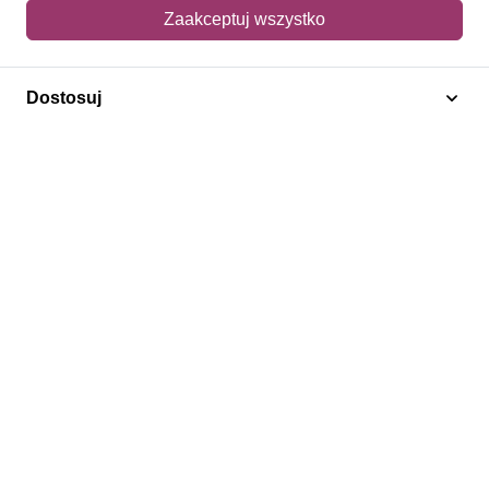
Mój koszyk
Zaakceptuj wszystko
Adres dostawy
Dostosuj
Polecamy
Znaczki Konie
Znaczki Politycy
Znaczki Żaglowce
Znaczki Kwiaty
Znaczki Herby / Heraldyka / Symbole
Regulamin
Prywatność
Bezpieczeństwo
2026 © SlimAD All Rights Reserved.