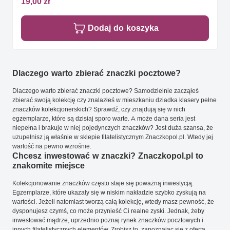
19,00 zł
Dodaj do koszyka
Dlaczego warto zbierać znaczki pocztowe?
Dlaczego warto zbierać znaczki pocztowe? Samodzielnie zacząłeś
zbierać swoją kolekcję czy znalazłeś w mieszkaniu dziadka klasery pełne
znaczków kolekcjonerskich? Sprawdź, czy znajdują się w nich
egzemplarze, które są dzisiaj sporo warte. A może dana seria jest
niepełna i brakuje w niej pojedynczych znaczków? Jest duża szansa, że
uzupełnisz ją właśnie w sklepie filatelistycznym Znaczkopol.pl. Wtedy jej
wartość na pewno wzrośnie.
Chcesz inwestować w znaczki? Znaczkopol.pl to
znakomite miejsce
Kolekcjonowanie znaczków często staje się poważną inwestycją.
Egzemplarze, które ukazały się w niskim nakładzie szybko zyskują na
wartości. Jeżeli natomiast tworzą całą kolekcję, wtedy masz pewność, że
dysponujesz czymś, co może przynieść Ci realne zyski. Jednak, żeby
inwestować mądrze, uprzednio poznaj rynek znaczków pocztowych i
innych filatelistycznych elementów. Zrobisz to, zapoznając się z ofertą