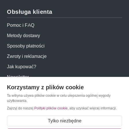
Obsługa klienta
Pomoc i FAQ
Metody dostawy
Sposoby płatności
Zwroty i reklamacje
Jak kupować?
Newsletter
Korzystamy z plików cookie
Konto
Ta witryna używa plików cookie w celu ulepszenia ogólnej wygody
użytkowania.
Zajrzyj do naszej
Polityki plików cookie
, aby uzyskać więcej informacji.
Moje konto
Moje zamówienia
Tylko niezbędne