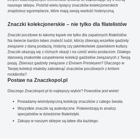
naszego sklepu. Pośród wielu tysięcy znaczków kolekcjonerskich
znajdziesz egzemplarze, które mają swoją wartość historyczną.
Znaczki kolekcjonerskie – nie tylko dla filatelistów
Znaczki pocztowe to łakomy kąsek nie tylko dla zapalonych filatelistów.
Na świecie bardzo łatwo znaleźć ludzi, którzy zbierają wszelkie gadżety
związane z daną postacią, historią czy jakimkolwiek zjawiskiem kultury.
Znaczki ukazują się z różnych okazji i na cześć wielu postaciom. Dlatego
stanowią znakomite uzupełnienie kolekcji gadżetów związanych z Twoją
pasją. Zbierasz gadżety związane z Elvisem Presleyem? Dlaczego w
Twojej kolekcji miałoby zabraknąć znaczków pocztowych z królem
rock&rolla?
Postaw na Znaczkopol.pl
Dlaczego Znaczkopol.pl to najlepszy wybór? Powodów jest wiele!
Posiadamy wielotysięczną kolekcję znaczków z całego świata.
Wszystkie znaczki są autentyczne. Potwierdzają to analizy
specjalistów w dziedzinie filatelistyki.
Zakupy w naszym sklepie są łatwe dla każdego.