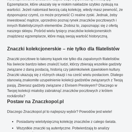
Egzemplarze, które ukazały się w niskim nakładzie szybko zyskują na
wartości. Jeżeli natomiast tworzą całą kolekcję, wtedy masz pewność, że
dysponujesz czymś, co może przynieść Ci realne zyski. Jednak, żeby
inwestować mądrze, uprzednio poznaj rynek znaczków pocztowych i
innych filatelistycznych elementów. Zrobisz to, zapoznając się z ofertą
naszego sklepu. Pośród wielu tysięcy znaczków kolekcjonerskich
znajdziesz egzemplarze, które mają swoją wartość historyczną.
Znaczki kolekcjonerskie – nie tylko dla filatelistów
Znaczki pocztowe to łakomy kąsek nie tylko dla zapalonych filatelistów.
Na świecie bardzo łatwo znaleźć ludzi, którzy zbierają wszelkie gadżety
związane z daną postacią, historią czy jakimkolwiek zjawiskiem kultury.
Znaczki ukazują się z różnych okazji i na cześć wielu postaciom. Dlatego
stanowią znakomite uzupełnienie kolekcji gadżetów związanych z Twoją
pasją. Zbierasz gadżety związane z Elvisem Presleyem? Dlaczego w
Twojej kolekcji miałoby zabraknąć znaczków pocztowych z królem
rock&rolla?
Postaw na Znaczkopol.pl
Dlaczego Znaczkopol.pl to najlepszy wybór? Powodów jest wiele!
Posiadamy wielotysięczną kolekcję znaczków z całego świata.
Wszystkie znaczki są autentyczne. Potwierdzają to analizy