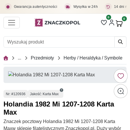
Przejdź do treści głównej
Gwarancja autentyczności
Wysyłka w 24h
14 dni na
0
Liczba pozycji 
0
Pro
...
Przedmioty
Herby / Heraldyka / Symbole
Numer
Nr
: #120936
Jakość: Karta Max
Holandia 1982 Mi 1207-1208 Karta
Max
Znaczek pocztowy Holandia 1982 Mi 1207-1208 Karta
Maxw sklepie filatelistycznym Znaczkopol.pl. Duży wybór