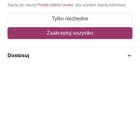
Moje konto
Zajrzyj do naszej
Polityki plików cookie
, aby uzyskać więcej informacji.
Moje zamówienia
Tylko niezbędne
Mój koszyk
Zaakceptuj wszystko
Adres dostawy
Dostosuj
Polecamy
Znaczki Konie
Znaczki Politycy
Znaczki Żaglowce
Znaczki Kwiaty
Znaczki Herby / Heraldyka / Symbole