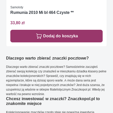
Samoloty
Rumunia 2010 Mi bl 464 Czyste **
33,80 zł
Dodaj do koszyka
Dlaczego warto zbierać znaczki pocztowe?
Dlaczego warto zbierać znaczki pocztowe? Samodzielnie zacząłeś
zbierać swoją kolekcję czy znalazłeś w mieszkaniu dziadka klasery pełne
znaczków kolekcjonerskich? Sprawdź, czy znajdują się w nich
egzemplarze, które są dzisiaj sporo warte. A może dana seria jest
niepełna i brakuje w niej pojedynczych znaczków? Jest duża szansa, że
uzupełnisz ją właśnie w sklepie filatelistycznym Znaczkopol.pl. Wtedy jej
wartość na pewno wzrośnie.
Chcesz inwestować w znaczki? Znaczkopol.pl to
znakomite miejsce
Kolekcjonowanie znaczków często staje się poważną inwestycją.