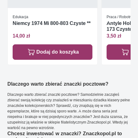
Edukacja
Praca / Robotnicy
Niemcy 1974 Mi 800-803 Czyste **
Antyle Holen
173 Czyste **
14,00 zł
3,50 zł
Dodaj do koszyka
Do
Dlaczego warto zbierać znaczki pocztowe?
Dlaczego warto zbierać znaczki pocztowe? Samodzielnie zacząłeś
zbierać swoją kolekcję czy znalazłeś w mieszkaniu dziadka klasery pełne
znaczków kolekcjonerskich? Sprawdź, czy znajdują się w nich
egzemplarze, które są dzisiaj sporo warte. A może dana seria jest
niepełna i brakuje w niej pojedynczych znaczków? Jest duża szansa, że
uzupełnisz ją właśnie w sklepie filatelistycznym Znaczkopol.pl. Wtedy jej
wartość na pewno wzrośnie.
Chcesz inwestować w znaczki? Znaczkopol.pl to