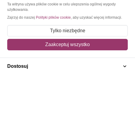
O Znaczkopol.pl
Ta witryna używa plików cookie w celu ulepszenia ogólnej wygody
użytkowania.
Zajrzyj do naszej
Polityki plików cookie
, aby uzyskać więcej informacji.
O nas
Blog
Tylko niezbędne
Regulamin
Zaakceptuj wszystko
Polityka prywatności
Mapa strony
Dostosuj
Kontakt
Obsługa klienta
Pomoc i FAQ
Metody dostawy
Sposoby płatności