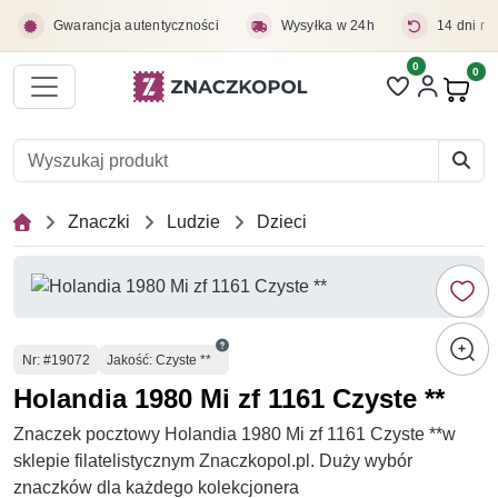
Przejdź do treści głównej
Gwarancja autentyczności
Wysyłka w 24h
14 dni na
0
Liczba pozycji 
0
Pro
Znaczki
Ludzie
Dzieci
Numer
Nr
: #19072
Jakość: Czyste **
Holandia 1980 Mi zf 1161 Czyste **
Znaczek pocztowy Holandia 1980 Mi zf 1161 Czyste **w
sklepie filatelistycznym Znaczkopol.pl. Duży wybór
znaczków dla każdego kolekcjonera