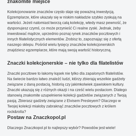
znakomite miejsce
Kolekcjonowanie znaczków często staje się poważną inwestycją.
Egzemplarze, które ukazały się w niskim nakładzie szybko zyskują na
wartości. Jeżeli natomiast tworzą całą kolekcję, wtedy masz pewność, że
dysponujesz czymś, co może przynieść Ci realne zyski. Jednak, żeby
inwestować mądrze, uprzednio poznaj rynek znaczków pocztowych i
innych filatelistycznych elementów. Zrobisz to, zapoznając się z ofertą
naszego sklepu. Pośród wielu tysięcy znaczków kolekcjonerskich
znajdziesz egzemplarze, które mają swoją wartość historyczną.
Znaczki kolekcjonerskie – nie tylko dla filatelistów
Znaczki pocztowe to łakomy kąsek nie tylko dla zapalonych filatelistów.
Na świecie bardzo łatwo znaleźć ludzi, którzy zbierają wszelkie gadżety
związane z daną postacią, historią czy jakimkolwiek zjawiskiem kultury.
Znaczki ukazują się z różnych okazji i na cześć wielu postaciom. Dlatego
stanowią znakomite uzupełnienie kolekcji gadżetów związanych z Twoją
pasją. Zbierasz gadżety związane z Elvisem Presleyem? Dlaczego w
Twojej kolekcji miałoby zabraknąć znaczków pocztowych z królem
rock&rolla?
Postaw na Znaczkopol.pl
Dlaczego Znaczkopol.pl to najlepszy wybór? Powodów jest wiele!