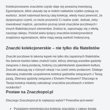
Kolekcjonowanie znaczków często staje się poważną inwestycją.
Egzemplarze, które ukazały się w niskim nakładzie szybko zyskują na
wartości. Jeżeli natomiast tworzą całą kolekcję, wtedy masz pewność, że
dysponujesz czymś, co może przynieść Ci realne zyski. Jednak, żeby
inwestować mądrze, uprzednio poznaj rynek znaczków pocztowych i
innych filatelistycznych elementów. Zrobisz to, zapoznając się z ofertą
naszego sklepu. Pośród wielu tysięcy znaczków kolekcjonerskich
znajdziesz egzemplarze, które mają swoją wartość historyczną.
Znaczki kolekcjonerskie – nie tylko dla filatelistów
Znaczki pocztowe to łakomy kąsek nie tylko dla zapalonych filatelistów.
Na świecie bardzo łatwo znaleźć ludzi, którzy zbierają wszelkie gadżety
związane z daną postacią, historią czy jakimkolwiek zjawiskiem kultury.
Znaczki ukazują się z różnych okazji i na cześć wielu postaciom. Dlatego
stanowią znakomite uzupełnienie kolekcji gadżetów związanych z Twoją
pasją. Zbierasz gadżety związane z Elvisem Presleyem? Dlaczego w
Twojej kolekcji miałoby zabraknąć znaczków pocztowych z królem
rock&rolla?
Postaw na Znaczkopol.pl
Dlaczego Znaczkopol.pl to najlepszy wybór? Powodów jest wiele!
Posiadamy wielotysięczną kolekcję znaczków z całego świata.