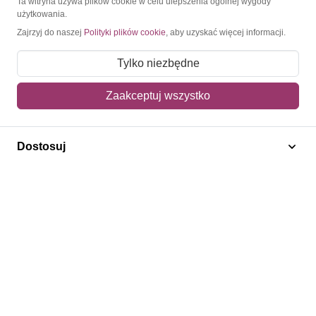
Ta witryna używa plików cookie w celu ulepszenia ogólnej wygody
użytkowania.
Moje konto
Zajrzyj do naszej
Polityki plików cookie
, aby uzyskać więcej informacji.
Moje zamówienia
Tylko niezbędne
Mój koszyk
Zaakceptuj wszystko
Adres dostawy
Polecamy
Dostosuj
Znaczki Konie
Znaczki Politycy
Znaczki Żaglowce
Znaczki Kolarstwo
Znaczki Boże Narodzenie