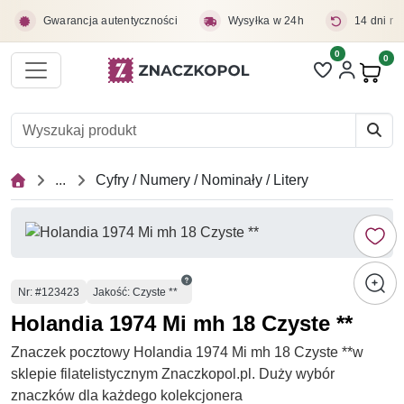
Przejdź do treści głównej
Gwarancja autentyczności
Wysyłka w 24h
14 dni na
0
Liczba pozycji 
0
Pro
...
Cyfry / Numery / Nominały / Litery
Numer
Nr
: #123423
Jakość: Czyste **
Holandia 1974 Mi mh 18 Czyste **
Znaczek pocztowy Holandia 1974 Mi mh 18 Czyste **w
sklepie filatelistycznym Znaczkopol.pl. Duży wybór
znaczków dla każdego kolekcjonera