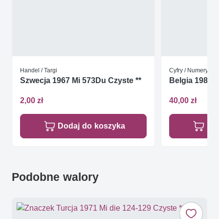
Handel / Targi
Cyfry / Numery / No
Szwecja 1967 Mi 573Du Czyste **
Belgia 1987 M
2,00 zł
40,00 zł
Dodaj do koszyka
Do
Podobne walory