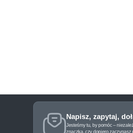
Napisz, zapytaj, do
Jesteśmy tu, by pomóc – niezale
znaczka, czy dopiero zaczynasz pr