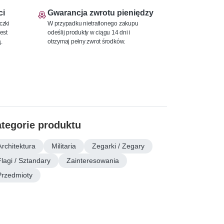
ci
Gwarancja zwrotu pieniędzy
czki
W przypadku nietrafionego zakupu
est
odeślij produkty w ciągu 14 dni i
.
otrzymaj pełny zwrot środków.
tegorie produktu
Architektura
Militaria
Zegarki / Zegary
Flagi / Sztandary
Zainteresowania
Przedmioty