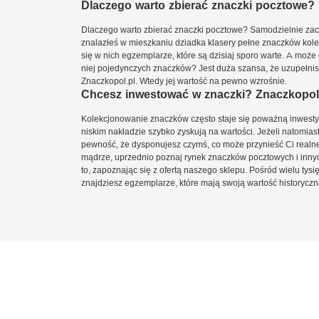
Dlaczego warto zbierać znaczki pocztowe?
Dlaczego warto zbierać znaczki pocztowe? Samodzielnie zacz
znalazłeś w mieszkaniu dziadka klasery pełne znaczków kole
się w nich egzemplarze, które są dzisiaj sporo warte. A może 
niej pojedynczych znaczków? Jest duża szansa, że uzupełnisz 
Znaczkopol.pl. Wtedy jej wartość na pewno wzrośnie.
Chcesz inwestować w znaczki? Znaczkopol.
Kolekcjonowanie znaczków często staje się poważną inwestyc
niskim nakładzie szybko zyskują na wartości. Jeżeli natomias
pewność, że dysponujesz czymś, co może przynieść Ci realne
mądrze, uprzednio poznaj rynek znaczków pocztowych i innych
to, zapoznając się z ofertą naszego sklepu. Pośród wielu tys
znajdziesz egzemplarze, które mają swoją wartość historyczn