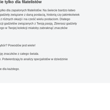
e tylko dla filatelistów
ylko dla zapalonych filatelistów. Na świecie bardzo łatwo
 gadżety związane z daną postacią, historią czy jakimkolwiek
 z różnych okazji i na cześć wielu postaciom. Dlatego
cji gadżetów związanych z Twoją pasją. Zbierasz gadżety
go w Twojej kolekcji miałoby zabraknąć znaczków
wybór? Powodów jest wiele!
ję znaczków z całego świata.
. Potwierdzają to analizy specjalistów w dziedzinie
e dla każdego.