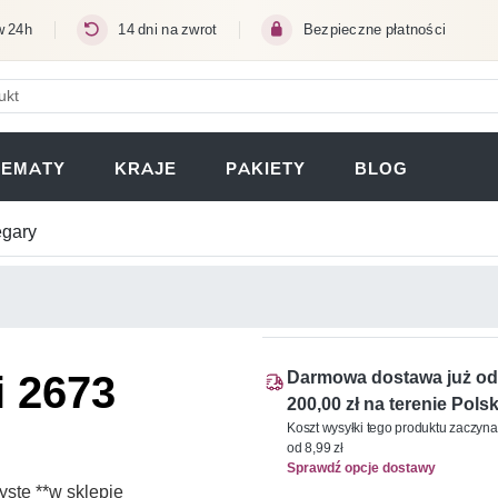
w 24h
14 dni na zwrot
Bezpieczne płatności
ERA SIĘ W NOWEJ KARCIE)
TEMATY
KRAJE
PAKIETY
BLOG
egary
i 2673
Darmowa dostawa już od
200,00 zł na terenie Polsk
Koszt wysyłki tego produktu zaczyna
od 8,99 zł
Sprawdź opcje dostawy
ste **w sklepie