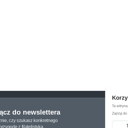
Korzy
Ta witryn
łącz do newslettera
Zajrzyj do
żnie, czy szukasz konkretnego
zygodę z filatelistyką.