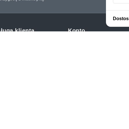
Dostos
ługa klienta
Konto
c i FAQ
Moje konto
dy dostawy
Moje zamówienia
oby płatności
Mój koszyk
y i reklamacje
Adres dostawy
kupować?
etter