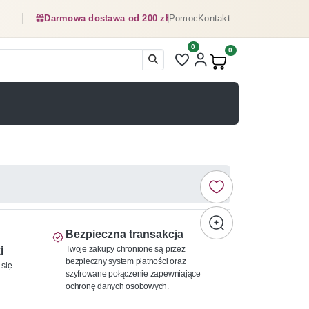
Darmowa dostawa od 200 zł
Pomoc
Kontakt
0
Liczba pozycji na liście ulubionyc
0
Produkty w koszyku:
Bezpieczna transakcja
Twoje zakupy chronione są przez
i
bezpieczny system płatności oraz
 się
szyfrowane połączenie zapewniające
ochronę danych osobowych.