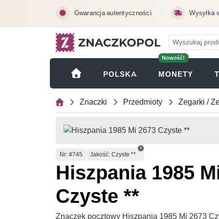
Przejdź do treści głównej
Gwarancja autentyczności
Wysyłka 
Nowość!
(OTWI
POLSKA
MONETY
Znaczki
Przedmioty
Zegarki / Z
Numer
Nr
: #745
Jakość: Czyste **
Hiszpania 1985 M
Czyste **
Znaczek pocztowy Hiszpania 1985 Mi 2673 Czy