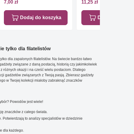
Czyste **
7,00 zł
11,25 zł
Dodaj do koszyka
Dodaj do koszy
e tylko dla filatelistów
ylko dla zapalonych filatelistów. Na świecie bardzo łatwo
 gadżety związane z daną postacią, historią czy jakimkolwiek
 z różnych okazji i na cześć wielu postaciom. Dlatego
cji gadżetów związanych z Twoją pasją. Zbierasz gadżety
go w Twojej kolekcji miałoby zabraknąć znaczków
wybór? Powodów jest wiele!
ję znaczków z całego świata.
. Potwierdzają to analizy specjalistów w dziedzinie
e dla każdego.