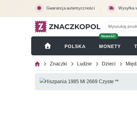
Przejdź do treści głównej
Gwarancja autentyczności
Wysyłka 
Nowość!
(OTWI
POLSKA
MONETY
Znaczki
Ludzie
Dzieci
Międ