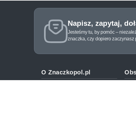
Napisz, zapytaj, do
Jesteśmy tu, by pomóc – niezale
znaczka, czy dopiero zaczynasz pr
O Znaczkopol.pl
Obs
O nas
Pomo
Blog
Meto
Regulamin
Spos
Polityka prywatności
Zwrot
Mapa strony
Jak 