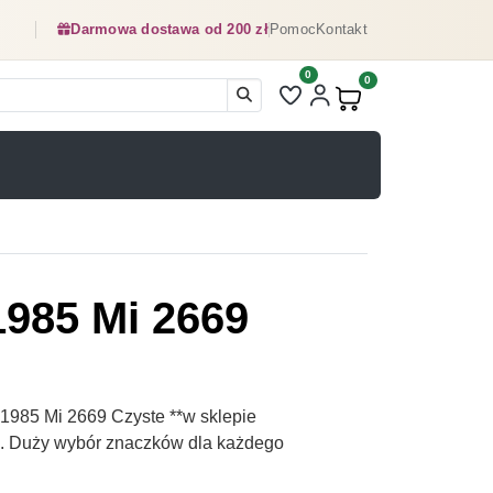
Darmowa dostawa od 200 zł
Pomoc
Kontakt
0
Liczba pozycji na liście ulubionyc
0
Produkty w koszyku:
1985 Mi 2669
1985 Mi 2669 Czyste **w sklepie
pl. Duży wybór znaczków dla każdego