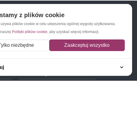
stamy z plików cookie
a używa plików cookie w celu ulepszenia ogólnej wygody użytkowania.
Napisz do nas
Zapisz się do newslettera
 naszej
Polityki plików cookie
, aby uzyskać więcej informacji.
Tylko niezbędne
Zaakceptuj wszystko
uj
Polecamy
Znaczki Konie
Znaczki Politycy
Znaczki Żaglowce
Znaczki Kolarstwo
Znaczki Boże Narodzenie