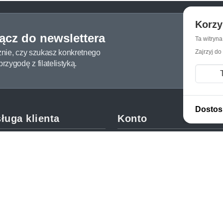
Korzy
łącz do newslettera
Ta witryn
żnie, czy szukasz konkretnego
Zajrzyj do
zygodę z filatelistyką.
Dostos
ługa klienta
Konto
c i FAQ
Moje konto
dy dostawy
Moje zamówienia
oby płatności
Mój koszyk
y i reklamacje
Adres dostawy
kupować?