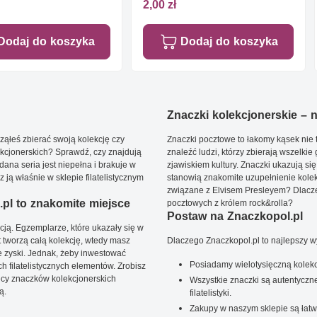
2,00 zł
Dodaj do koszyka
Dodaj do koszyka
Znaczki kolekcjonerskie – ni
ąłeś zbierać swoją kolekcję czy
Znaczki pocztowe to łakomy kąsek nie t
kcjonerskich? Sprawdź, czy znajdują
znaleźć ludzi, którzy zbierają wszelkie
dana seria jest niepełna i brakuje w
zjawiskiem kultury. Znaczki ukazują się
ją właśnie w sklepie filatelistycznym
stanowią znakomite uzupełnienie kolek
związane z Elvisem Presleyem? Dlacze
pl to znakomite miejsce
pocztowych z królem rock&rolla?
Postaw na Znaczkopol.pl
ją. Egzemplarze, które ukazały się w
t tworzą całą kolekcję, wtedy masz
Dlaczego Znaczkopol.pl to najlepszy 
 zyski. Jednak, żeby inwestować
Posiadamy wielotysięczną kolekc
 filatelistycznych elementów. Zrobisz
ięcy znaczków kolekcjonerskich
Wszystkie znaczki są autentyczne
ą.
filatelistyki.
Zakupy w naszym sklepie są łatw