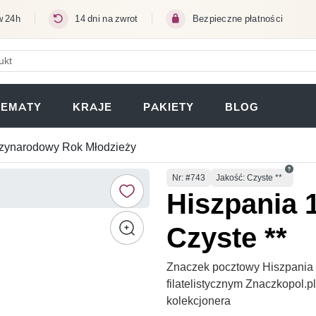
w 24h
14 dni na zwrot
Bezpieczne płatności
ERA SIĘ W NOWEJ KARCIE)
TEMATY
KRAJE
PAKIETY
BLOG
zynarodowy Rok Młodzieży
Numer
Nr
: #743
Jakość: Czyste **
Hiszpania 
Czyste **
Znaczek pocztowy Hiszpania 
filatelistycznym Znaczkopol.
kolekcjonera