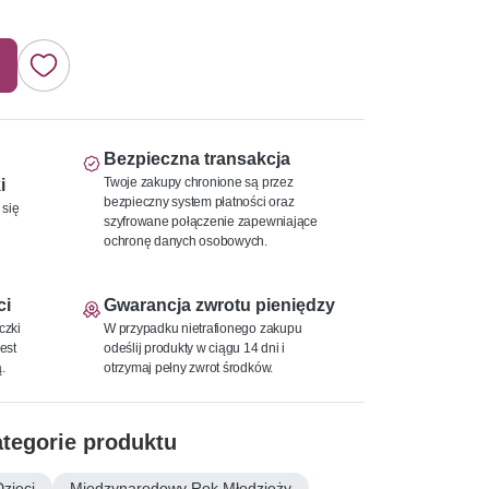
Bezpieczna transakcja
Twoje zakupy chronione są przez
i
bezpieczny system płatności oraz
 się
szyfrowane połączenie zapewniające
ochronę danych osobowych.
ci
Gwarancja zwrotu pieniędzy
czki
W przypadku nietrafionego zakupu
est
odeślij produkty w ciągu 14 dni i
.
otrzymaj pełny zwrot środków.
tegorie produktu
Dzieci
Międzynarodowy Rok Młodzieży