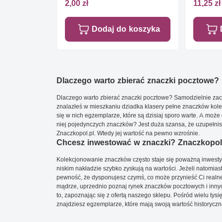
2,00 zł
11,25 zł
Dodaj do koszyka
Dlaczego warto zbierać znaczki pocztowe?
Dlaczego warto zbierać znaczki pocztowe? Samodzielnie zacz
znalazłeś w mieszkaniu dziadka klasery pełne znaczków kole
się w nich egzemplarze, które są dzisiaj sporo warte. A może 
niej pojedynczych znaczków? Jest duża szansa, że uzupełnisz 
Znaczkopol.pl. Wtedy jej wartość na pewno wzrośnie.
Chcesz inwestować w znaczki? Znaczkopol.
Kolekcjonowanie znaczków często staje się poważną inwestyc
niskim nakładzie szybko zyskują na wartości. Jeżeli natomias
pewność, że dysponujesz czymś, co może przynieść Ci realne
mądrze, uprzednio poznaj rynek znaczków pocztowych i innych
to, zapoznając się z ofertą naszego sklepu. Pośród wielu tys
znajdziesz egzemplarze, które mają swoją wartość historyczn