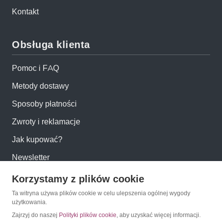
Kontakt
Obsługa klienta
Pomoc i FAQ
Metody dostawy
Sposoby płatności
Zwroty i reklamacje
Jak kupować?
Newsletter
Korzystamy z plików cookie
Konto
Ta witryna używa plików cookie w celu ulepszenia ogólnej wygody
użytkowania.
Moje konto
Zajrzyj do naszej
Polityki plików cookie
, aby uzyskać więcej informacji.