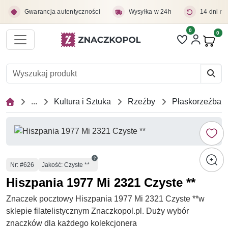
Przejdź do treści głównej
Gwarancja autentyczności
Wysyłka w 24h
14 dni na
0
Liczba pozycji 
0
Pro
...
Kultura i Sztuka
Rzeźby
Płaskorzeźba
Numer
Nr
: #626
Jakość: Czyste **
Hiszpania 1977 Mi 2321 Czyste **
Znaczek pocztowy Hiszpania 1977 Mi 2321 Czyste **w
sklepie filatelistycznym Znaczkopol.pl. Duży wybór
znaczków dla każdego kolekcjonera