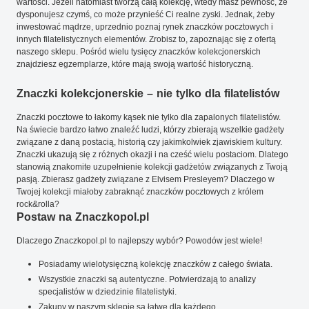
wartości. Jeżeli natomiast tworzą całą kolekcję, wtedy masz pewność, że
dysponujesz czymś, co może przynieść Ci realne zyski. Jednak, żeby
inwestować mądrze, uprzednio poznaj rynek znaczków pocztowych i
innych filatelistycznych elementów. Zrobisz to, zapoznając się z ofertą
naszego sklepu. Pośród wielu tysięcy znaczków kolekcjonerskich
znajdziesz egzemplarze, które mają swoją wartość historyczną.
Znaczki kolekcjonerskie – nie tylko dla filatelistów
Znaczki pocztowe to łakomy kąsek nie tylko dla zapalonych filatelistów.
Na świecie bardzo łatwo znaleźć ludzi, którzy zbierają wszelkie gadżety
związane z daną postacią, historią czy jakimkolwiek zjawiskiem kultury.
Znaczki ukazują się z różnych okazji i na cześć wielu postaciom. Dlatego
stanowią znakomite uzupełnienie kolekcji gadżetów związanych z Twoją
pasją. Zbierasz gadżety związane z Elvisem Presleyem? Dlaczego w
Twojej kolekcji miałoby zabraknąć znaczków pocztowych z królem
rock&rolla?
Postaw na Znaczkopol.pl
Dlaczego Znaczkopol.pl to najlepszy wybór? Powodów jest wiele!
Posiadamy wielotysięczną kolekcję znaczków z całego świata.
Wszystkie znaczki są autentyczne. Potwierdzają to analizy
specjalistów w dziedzinie filatelistyki.
Zakupy w naszym sklepie są łatwe dla każdego.