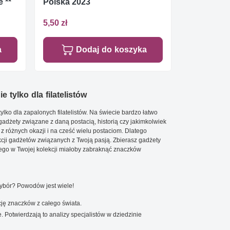
 **
Polska 2023
5,50 zł
a
Dodaj do koszyka
e tylko dla filatelistów
ylko dla zapalonych filatelistów. Na świecie bardzo łatwo
 gadżety związane z daną postacią, historią czy jakimkolwiek
 z różnych okazji i na cześć wielu postaciom. Dlatego
cji gadżetów związanych z Twoją pasją. Zbierasz gadżety
go w Twojej kolekcji miałoby zabraknąć znaczków
wybór? Powodów jest wiele!
ję znaczków z całego świata.
. Potwierdzają to analizy specjalistów w dziedzinie