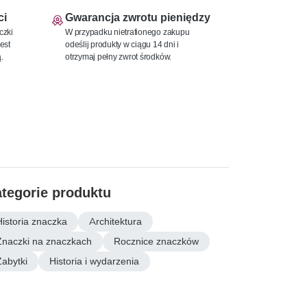
ci
Gwarancja zwrotu pieniędzy
czki
W przypadku nietrafionego zakupu
est
odeślij produkty w ciągu 14 dni i
.
otrzymaj pełny zwrot środków.
tegorie produktu
Historia znaczka
Architektura
Znaczki na znaczkach
Rocznice znaczków
Zabytki
Historia i wydarzenia