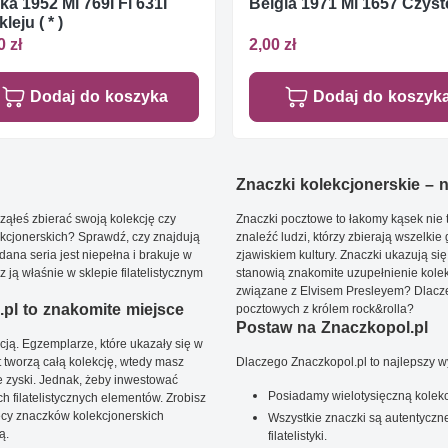
ka 1952 Mi 769I Fi 631I
Belgia 1971 Mi 1657 Czyste
leju ( * )
0 zł
2,00 zł
Dodaj do koszyka
Dodaj do koszyk
Znaczki kolekcjonerskie – ni
ąłeś zbierać swoją kolekcję czy
Znaczki pocztowe to łakomy kąsek nie t
kcjonerskich? Sprawdź, czy znajdują
znaleźć ludzi, którzy zbierają wszelkie
dana seria jest niepełna i brakuje w
zjawiskiem kultury. Znaczki ukazują się
ją właśnie w sklepie filatelistycznym
stanowią znakomite uzupełnienie kolek
związane z Elvisem Presleyem? Dlacze
pl to znakomite miejsce
pocztowych z królem rock&rolla?
Postaw na Znaczkopol.pl
ją. Egzemplarze, które ukazały się w
t tworzą całą kolekcję, wtedy masz
Dlaczego Znaczkopol.pl to najlepszy 
 zyski. Jednak, żeby inwestować
Posiadamy wielotysięczną kolekc
 filatelistycznych elementów. Zrobisz
ięcy znaczków kolekcjonerskich
Wszystkie znaczki są autentyczne
ą.
filatelistyki.