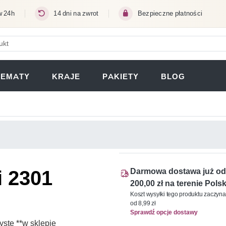
w 24h
14 dni na zwrot
Bezpieczne płatności
ERA SIĘ W NOWEJ KARCIE)
TEMATY
KRAJE
PAKIETY
BLOG
i 2301
Darmowa dostawa już od
200,00 zł na terenie Polsk
Koszt wysyłki tego produktu zaczyna
od 8,99 zł
Sprawdź opcje dostawy
ste **w sklepie