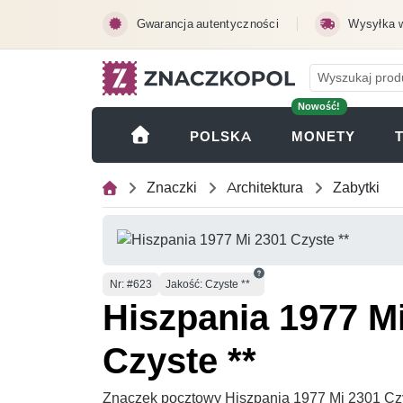
Przejdź do treści głównej
Gwarancja autentyczności
Wysyłka 
Nowość!
(OTWI
POLSKA
MONETY
Znaczki
Architektura
Zabytki
Numer
Nr
: #623
Jakość: Czyste **
Hiszpania 1977 M
Czyste **
Znaczek pocztowy Hiszpania 1977 Mi 2301 Czy