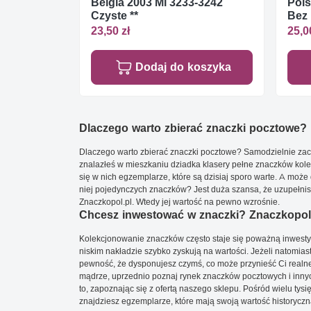
Belgia 2003 Mi 3233-3242
Pols
Czyste **
Bez k
23,50 zł
25,0
Dodaj do koszyka
Dlaczego warto zbierać znaczki pocztowe?
Dlaczego warto zbierać znaczki pocztowe? Samodzielnie zacz
znalazłeś w mieszkaniu dziadka klasery pełne znaczków kole
się w nich egzemplarze, które są dzisiaj sporo warte. A może 
niej pojedynczych znaczków? Jest duża szansa, że uzupełnisz 
Znaczkopol.pl. Wtedy jej wartość na pewno wzrośnie.
Chcesz inwestować w znaczki? Znaczkopol.
Kolekcjonowanie znaczków często staje się poważną inwestyc
niskim nakładzie szybko zyskują na wartości. Jeżeli natomias
pewność, że dysponujesz czymś, co może przynieść Ci realne
mądrze, uprzednio poznaj rynek znaczków pocztowych i innych
to, zapoznając się z ofertą naszego sklepu. Pośród wielu tys
znajdziesz egzemplarze, które mają swoją wartość historyczn