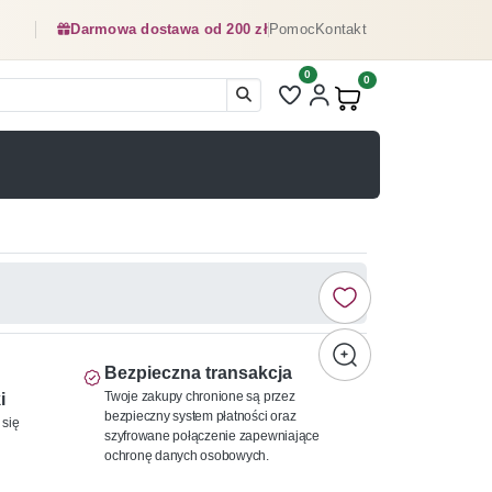
Darmowa dostawa od 200 zł
Pomoc
Kontakt
0
Liczba pozycji na liście ulubionyc
0
Produkty w koszyku:
Bezpieczna transakcja
Twoje zakupy chronione są przez
i
bezpieczny system płatności oraz
 się
szyfrowane połączenie zapewniające
ochronę danych osobowych.