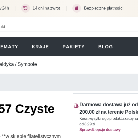
w 24h
14 dni na zwrot
Bezpieczne płatności
ERA SIĘ W NOWEJ KARCIE)
TEMATY
KRAJE
PAKIETY
BLOG
aldyka / Symbole
657 Czyste
Darmowa dostawa już od
200,00 zł na terenie Polsk
Koszt wysyłki tego produktu zaczyna
od 8,99 zł
Sprawdź opcje dostawy
*w sklepie filatelistycznym