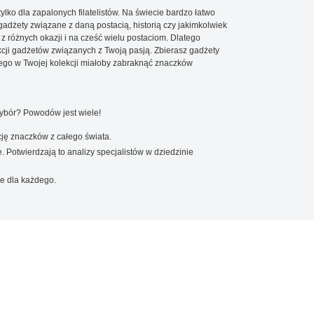
ylko dla zapalonych filatelistów. Na świecie bardzo łatwo
 gadżety związane z daną postacią, historią czy jakimkolwiek
 z różnych okazji i na cześć wielu postaciom. Dlatego
cji gadżetów związanych z Twoją pasją. Zbierasz gadżety
go w Twojej kolekcji miałoby zabraknąć znaczków
wybór? Powodów jest wiele!
ję znaczków z całego świata.
. Potwierdzają to analizy specjalistów w dziedzinie
e dla każdego.