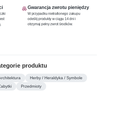
ci
Gwarancja zwrotu pieniędzy
czki
W przypadku nietrafionego zakupu
est
odeślij produkty w ciągu 14 dni i
.
otrzymaj pełny zwrot środków.
tegorie produktu
Architektura
Herby / Heraldyka / Symbole
Zabytki
Przedmioty