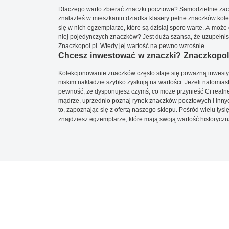
Dlaczego warto zbierać znaczki pocztowe? Samodzielnie zacz
znalazłeś w mieszkaniu dziadka klasery pełne znaczków kole
się w nich egzemplarze, które są dzisiaj sporo warte. A może 
niej pojedynczych znaczków? Jest duża szansa, że uzupełnisz 
Znaczkopol.pl. Wtedy jej wartość na pewno wzrośnie.
Chcesz inwestować w znaczki? Znaczkopol.
Kolekcjonowanie znaczków często staje się poważną inwestyc
niskim nakładzie szybko zyskują na wartości. Jeżeli natomias
pewność, że dysponujesz czymś, co może przynieść Ci realne
mądrze, uprzednio poznaj rynek znaczków pocztowych i innych
to, zapoznając się z ofertą naszego sklepu. Pośród wielu tys
znajdziesz egzemplarze, które mają swoją wartość historyczn