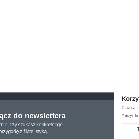
Korzy
Ta witryn
łącz do newslettera
Zajrzyj do
żnie, czy szukasz konkretnego
zygodę z filatelistyką.