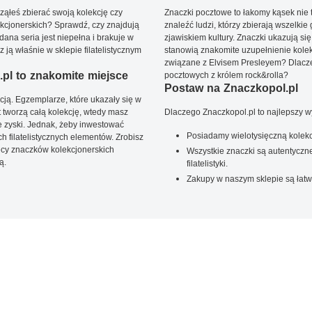
ąłeś zbierać swoją kolekcję czy
Znaczki pocztowe to łakomy kąsek nie t
kcjonerskich? Sprawdź, czy znajdują
znaleźć ludzi, którzy zbierają wszelkie
dana seria jest niepełna i brakuje w
zjawiskiem kultury. Znaczki ukazują się
ją właśnie w sklepie filatelistycznym
stanowią znakomite uzupełnienie kolek
związane z Elvisem Presleyem? Dlacze
pl to znakomite miejsce
pocztowych z królem rock&rolla?
Postaw na Znaczkopol.pl
ją. Egzemplarze, które ukazały się w
t tworzą całą kolekcję, wtedy masz
Dlaczego Znaczkopol.pl to najlepszy 
 zyski. Jednak, żeby inwestować
Posiadamy wielotysięczną kolekc
 filatelistycznych elementów. Zrobisz
ięcy znaczków kolekcjonerskich
Wszystkie znaczki są autentyczne
ą.
filatelistyki.
Zakupy w naszym sklepie są łatw