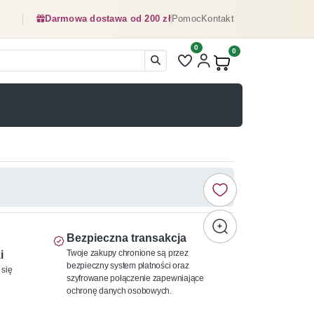
Darmowa dostawa od 200 zł
Pomoc
Kontakt
0
Liczba pozycji na liście ulubionyc
0
Produkty w koszyku:
Bezpieczna transakcja
Twoje zakupy chronione są przez
i
bezpieczny system płatności oraz
 się
szyfrowane połączenie zapewniające
ochronę danych osobowych.