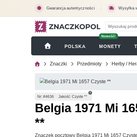
Przejdź do treści głównej
Gwarancja autentyczności
Wysyłka 
Nowość!
(OTWI
POLSKA
MONETY
Znaczki
Przedmioty
Herby / Her
Numer
Nr
: #4636
Jakość: Czyste **
Belgia 1971 Mi 1
**
Znaczek pocztowy Belgia 1971 Mi 1657 Czyste *