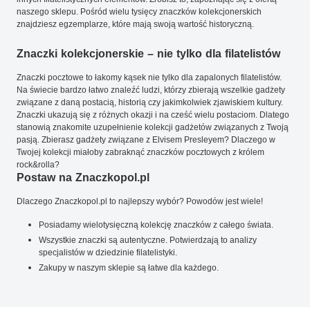
naszego sklepu. Pośród wielu tysięcy znaczków kolekcjonerskich
znajdziesz egzemplarze, które mają swoją wartość historyczną.
Znaczki kolekcjonerskie – nie tylko dla filatelistów
Znaczki pocztowe to łakomy kąsek nie tylko dla zapalonych filatelistów.
Na świecie bardzo łatwo znaleźć ludzi, którzy zbierają wszelkie gadżety
związane z daną postacią, historią czy jakimkolwiek zjawiskiem kultury.
Znaczki ukazują się z różnych okazji i na cześć wielu postaciom. Dlatego
stanowią znakomite uzupełnienie kolekcji gadżetów związanych z Twoją
pasją. Zbierasz gadżety związane z Elvisem Presleyem? Dlaczego w
Twojej kolekcji miałoby zabraknąć znaczków pocztowych z królem
rock&rolla?
Postaw na Znaczkopol.pl
Dlaczego Znaczkopol.pl to najlepszy wybór? Powodów jest wiele!
Posiadamy wielotysięczną kolekcję znaczków z całego świata.
Wszystkie znaczki są autentyczne. Potwierdzają to analizy
specjalistów w dziedzinie filatelistyki.
Zakupy w naszym sklepie są łatwe dla każdego.