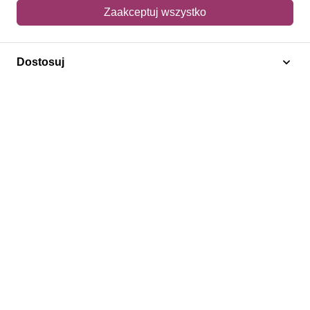
Mój koszyk
Zaakceptuj wszystko
Adres dostawy
Dostosuj
Polecamy
Znaczki Konie
Znaczki Politycy
Znaczki Żaglowce
Znaczki Kolarstwo
Znaczki Boże Narodzenie
Regulamin
Prywatność
Bezpieczeństwo
2026 © SlimAD All Rights Reserved.