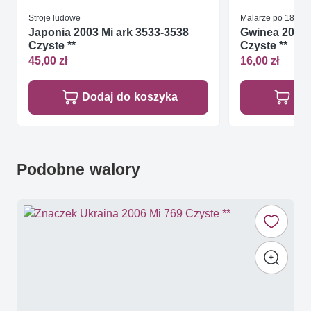
Stroje ludowe
Malarze po 1850 r
Japonia 2003 Mi ark 3533-3538
Gwinea 2002 
Czyste **
Czyste **
45,00 zł
16,00 zł
Dodaj do koszyka
Do
Podobne walory