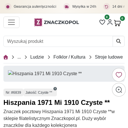
Przejdź do treści głównej
Gwarancja autentyczności
Wysyłka w 24h
14 dni na
0
Liczba pozycji 
0
Pro
...
Ludzie
Folklor / Kultura
Stroje ludowe
Numer
Nr
: #6839
Jakość: Czyste **
Hiszpania 1971 Mi 1910 Czyste **
Znaczek pocztowy Hiszpania 1971 Mi 1910 Czyste **w
sklepie filatelistycznym Znaczkopol.pl. Duży wybór
znaczków dla każdego kolekcjonera