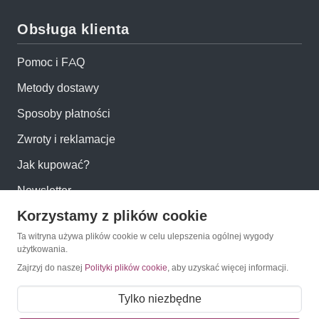
Obsługa klienta
Pomoc i FAQ
Metody dostawy
Sposoby płatności
Zwroty i reklamacje
Jak kupować?
Newsletter
Korzystamy z plików cookie
Konto
Ta witryna używa plików cookie w celu ulepszenia ogólnej wygody
użytkowania.
Zajrzyj do naszej
Polityki plików cookie
, aby uzyskać więcej informacji.
Moje konto
Moje zamówienia
Tylko niezbędne