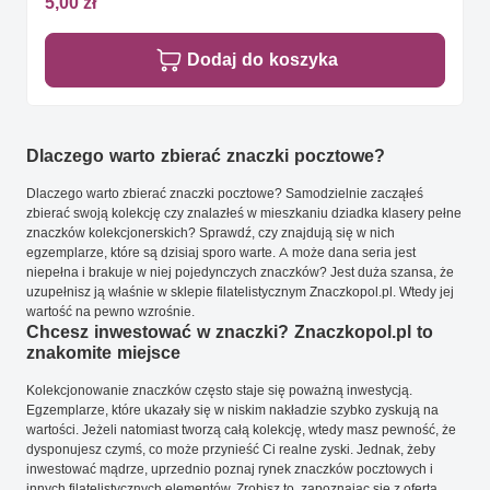
5,00 zł
Dodaj do koszyka
Dlaczego warto zbierać znaczki pocztowe?
Dlaczego warto zbierać znaczki pocztowe? Samodzielnie zacząłeś
zbierać swoją kolekcję czy znalazłeś w mieszkaniu dziadka klasery pełne
znaczków kolekcjonerskich? Sprawdź, czy znajdują się w nich
egzemplarze, które są dzisiaj sporo warte. A może dana seria jest
niepełna i brakuje w niej pojedynczych znaczków? Jest duża szansa, że
uzupełnisz ją właśnie w sklepie filatelistycznym Znaczkopol.pl. Wtedy jej
wartość na pewno wzrośnie.
Chcesz inwestować w znaczki? Znaczkopol.pl to
znakomite miejsce
Kolekcjonowanie znaczków często staje się poważną inwestycją.
Egzemplarze, które ukazały się w niskim nakładzie szybko zyskują na
wartości. Jeżeli natomiast tworzą całą kolekcję, wtedy masz pewność, że
dysponujesz czymś, co może przynieść Ci realne zyski. Jednak, żeby
inwestować mądrze, uprzednio poznaj rynek znaczków pocztowych i
innych filatelistycznych elementów. Zrobisz to, zapoznając się z ofertą