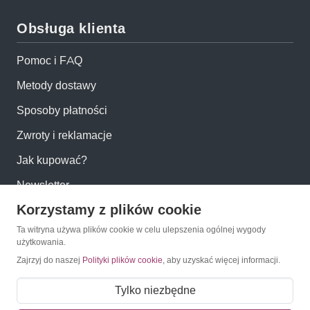
Obsługa klienta
Pomoc i FAQ
Metody dostawy
Sposoby płatności
Zwroty i reklamacje
Jak kupować?
Newsletter
Korzystamy z plików cookie
Konto
Ta witryna używa plików cookie w celu ulepszenia ogólnej wygody
użytkowania.
Zajrzyj do naszej
Polityki plików cookie
, aby uzyskać więcej informacji.
Moje konto
Moje zamówienia
Tylko niezbędne