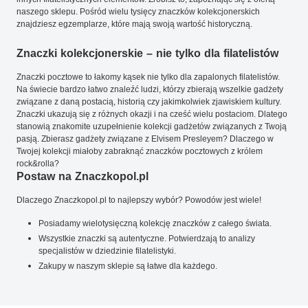
naszego sklepu. Pośród wielu tysięcy znaczków kolekcjonerskich
znajdziesz egzemplarze, które mają swoją wartość historyczną.
Znaczki kolekcjonerskie – nie tylko dla filatelistów
Znaczki pocztowe to łakomy kąsek nie tylko dla zapalonych filatelistów.
Na świecie bardzo łatwo znaleźć ludzi, którzy zbierają wszelkie gadżety
związane z daną postacią, historią czy jakimkolwiek zjawiskiem kultury.
Znaczki ukazują się z różnych okazji i na cześć wielu postaciom. Dlatego
stanowią znakomite uzupełnienie kolekcji gadżetów związanych z Twoją
pasją. Zbierasz gadżety związane z Elvisem Presleyem? Dlaczego w
Twojej kolekcji miałoby zabraknąć znaczków pocztowych z królem
rock&rolla?
Postaw na Znaczkopol.pl
Dlaczego Znaczkopol.pl to najlepszy wybór? Powodów jest wiele!
Posiadamy wielotysięczną kolekcję znaczków z całego świata.
Wszystkie znaczki są autentyczne. Potwierdzają to analizy
specjalistów w dziedzinie filatelistyki.
Zakupy w naszym sklepie są łatwe dla każdego.