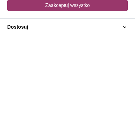
Mój koszyk
Zaakceptuj wszystko
Adres dostawy
Dostosuj
Polecamy
Znaczki Konie
Znaczki Politycy
Znaczki Żaglowce
Znaczki Kwiaty
Znaczki Herby / Heraldyka / Symbole
Regulamin
Prywatność
Bezpieczeństwo
2026 © SlimAD All Rights Reserved.