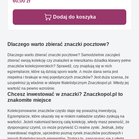
60,00 zł
Dodaj do koszyka
Dlaczego warto zbierać znaczki pocztowe?
Dlaczego warto zbierać znaczki pocztowe? Samodzielnie zacząłeś
zbierać swoją kolekcję czy znalazłeś w mieszkaniu dziadka klasery pełne
znaczków kolekcjonerskich? Sprawdź, czy znajdują się w nich
egzemplarze, które są dzisiaj sporo warte. A może dana seria jest
niepełna i brakuje w niej pojedynczych znaczków? Jest duża szansa, że
uzupełnisz ją właśnie w sklepie filatelistycznym Znaczkopol.pl. Wtedy jej
wartość na pewno wzrośnie.
Chcesz inwestować w znaczki? Znaczkopol.pl to
znakomite miejsce
Kolekcjonowanie znaczków często staje się poważną inwestycją.
Egzemplarze, które ukazały się w niskim nakładzie szybko zyskują na
wartości. Jeżeli natomiast tworzą całą kolekcję, wtedy masz pewność, że
dysponujesz czymś, co może przynieść Ci realne zyski. Jednak, żeby
inwestować mądrze, uprzednio poznaj rynek znaczków pocztowych i
innych filatelistycznych elementów. Zrobisz to, zapoznając się z ofertą