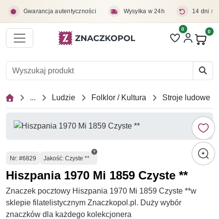
Przejdź do treści głównej
Gwarancja autentyczności
Wysyłka w 24h
14 dni na
0
Liczba pozycji 
0
Pro
...
Ludzie
Folklor / Kultura
Stroje ludowe
Numer
Nr
: #6829
Jakość: Czyste **
Hiszpania 1970 Mi 1859 Czyste **
Znaczek pocztowy Hiszpania 1970 Mi 1859 Czyste **w
sklepie filatelistycznym Znaczkopol.pl. Duży wybór
znaczków dla każdego kolekcjonera