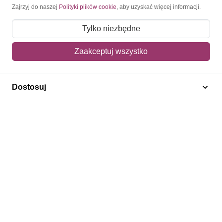
Moje konto
Zajrzyj do naszej
Polityki plików cookie
, aby uzyskać więcej informacji.
Moje zamówienia
Tylko niezbędne
Mój koszyk
Zaakceptuj wszystko
Adres dostawy
Dostosuj
Polecamy
Znaczki Konie
Znaczki Politycy
Znaczki Żaglowce
Znaczki Kwiaty
Znaczki Herby / Heraldyka / Symbole