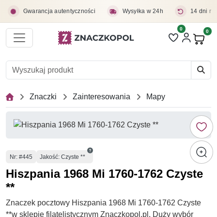
Przejdź do treści głównej
Gwarancja autentyczności
Wysyłka w 24h
14 dni na
0
Liczba pozycji 
0
Pro
Znaczki
Zainteresowania
Mapy
Numer
Nr
: #445
Jakość: Czyste **
Hiszpania 1968 Mi 1760-1762 Czyste
**
Znaczek pocztowy Hiszpania 1968 Mi 1760-1762 Czyste
**w sklepie filatelistycznym Znaczkopol.pl. Duży wybór