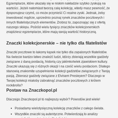
Egzemplarze, które ukazały się w niskim nakładzie szybko zyskują na
wartości. Jeżeli natomiast tworzą całą kolekcję, wtedy masz pewność, że
dysponujesz czymś, co może przynieść Ci realne zyski. Jednak, żeby
inwestować mądrze, uprzednio poznaj rynek znaczków pocztowych i
innych filatelistycznych elementów. Zrobisz to, zapoznając się z ofertą
naszego sklepu. Pośród wielu tysięcy znaczków kolekcjonerskich
znajdziesz egzemplarze, które mają swoją wartość historyczną.
Znaczki kolekcjonerskie – nie tylko dla filatelistów
Znaczki pocztowe to łakomy kąsek nie tylko dla zapalonych filatelistów.
Na świecie bardzo łatwo znaleźć ludzi, którzy zbierają wszelkie gadżety
związane z daną postacią, historią czy jakimkolwiek zjawiskiem kultury.
Znaczki ukazują się z różnych okazji i na cześć wielu postaciom. Dlatego
stanowią znakomite uzupełnienie kolekcji gadżetów związanych z Twoją
pasją. Zbierasz gadżety związane z Elvisem Presleyem? Dlaczego w
Twojej kolekcji miałoby zabraknąć znaczków pocztowych z królem
rock&rolla?
Postaw na Znaczkopol.pl
Dlaczego Znaczkopol.pl to najlepszy wybór? Powodów jest wiele!
Posiadamy wielotysięczną kolekcję znaczków z całego świata.
Wszystkie znaczki są autentyczne. Potwierdzają to analizy