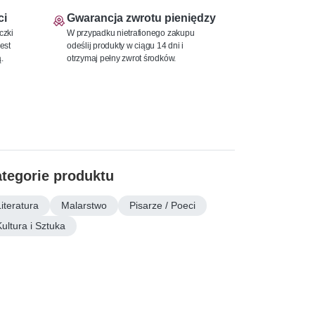
ci
Gwarancja zwrotu pieniędzy
czki
W przypadku nietrafionego zakupu
est
odeślij produkty w ciągu 14 dni i
.
otrzymaj pełny zwrot środków.
tegorie produktu
Literatura
Malarstwo
Pisarze / Poeci
Kultura i Sztuka