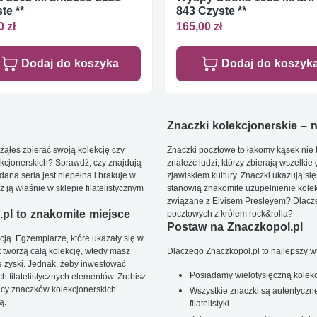
te **
843 Czyste **
0 zł
165,00 zł
Dodaj do koszyka
Dodaj do koszyk
Znaczki kolekcjonerskie – ni
ąłeś zbierać swoją kolekcję czy
Znaczki pocztowe to łakomy kąsek nie t
kcjonerskich? Sprawdź, czy znajdują
znaleźć ludzi, którzy zbierają wszelkie
dana seria jest niepełna i brakuje w
zjawiskiem kultury. Znaczki ukazują się
ją właśnie w sklepie filatelistycznym
stanowią znakomite uzupełnienie kolek
związane z Elvisem Presleyem? Dlacze
pl to znakomite miejsce
pocztowych z królem rock&rolla?
Postaw na Znaczkopol.pl
ją. Egzemplarze, które ukazały się w
t tworzą całą kolekcję, wtedy masz
Dlaczego Znaczkopol.pl to najlepszy 
 zyski. Jednak, żeby inwestować
Posiadamy wielotysięczną kolekc
 filatelistycznych elementów. Zrobisz
ięcy znaczków kolekcjonerskich
Wszystkie znaczki są autentyczne
ą.
filatelistyki.