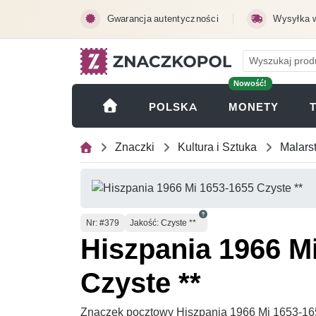
Przejdź do treści głównej
Gwarancja autentyczności
Wysyłka 
Nowość!
(OTWI
POLSKA
MONETY
Znaczki
Kultura i Sztuka
Malars
Numer
Nr
: #379
Jakość: Czyste **
Hiszpania 1966 M
Czyste **
Znaczek pocztowy Hiszpania 1966 Mi 1653-165