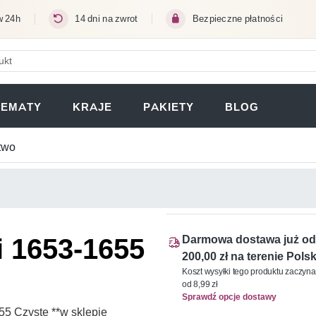
w 24h
14 dni na zwrot
Bezpieczne płatności
ERA SIĘ W NOWEJ KARCIE)
TEMATY
KRAJE
PAKIETY
BLOG
two
i 1653-1655
Darmowa dostawa już od
200,00 zł na terenie Polsk
Koszt wysyłki tego produktu zaczyna
od 8,99 zł
Sprawdź opcje dostawy
5 Czyste **w sklepie