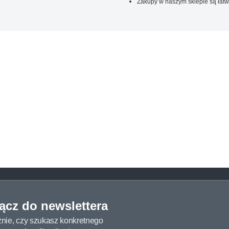
Zakupy w naszym sklepie są łatw
łącz do newslettera
żnie, czy szukasz konkretnego