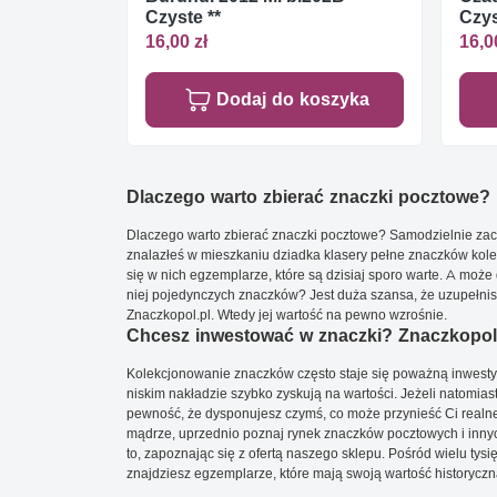
Czyste **
Czys
16,00 zł
16,0
Dodaj do koszyka
Dlaczego warto zbierać znaczki pocztowe?
Dlaczego warto zbierać znaczki pocztowe? Samodzielnie zacz
znalazłeś w mieszkaniu dziadka klasery pełne znaczków kole
się w nich egzemplarze, które są dzisiaj sporo warte. A może 
niej pojedynczych znaczków? Jest duża szansa, że uzupełnisz 
Znaczkopol.pl. Wtedy jej wartość na pewno wzrośnie.
Chcesz inwestować w znaczki? Znaczkopol.
Kolekcjonowanie znaczków często staje się poważną inwestyc
niskim nakładzie szybko zyskują na wartości. Jeżeli natomias
pewność, że dysponujesz czymś, co może przynieść Ci realne
mądrze, uprzednio poznaj rynek znaczków pocztowych i innych
to, zapoznając się z ofertą naszego sklepu. Pośród wielu tys
znajdziesz egzemplarze, które mają swoją wartość historyczn