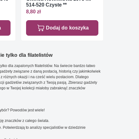
514-520 Czyste **
8,80 zł
a
Dodaj do koszyka
e tylko dla filatelistów
ylko dla zapalonych filatelistów. Na świecie bardzo łatwo
 gadżety związane z daną postacią, historią czy jakimkolwiek
 z różnych okazji i na cześć wielu postaciom. Dlatego
cji gadżetów związanych z Twoją pasją. Zbierasz gadżety
go w Twojej kolekcji miałoby zabraknąć znaczków
wybór? Powodów jest wiele!
ję znaczków z całego świata.
. Potwierdzają to analizy specjalistów w dziedzinie