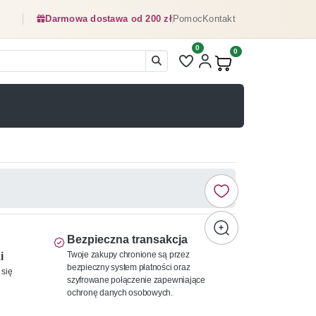
Darmowa dostawa od 200 zł
Pomoc
Kontakt
0
Liczba pozycji na liście ulubionyc
0
Produkty w koszyku:
Bezpieczna transakcja
Twoje zakupy chronione są przez
i
bezpieczny system płatności oraz
 się
szyfrowane połączenie zapewniające
ochronę danych osobowych.