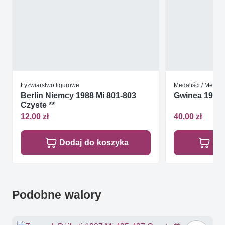
Łyżwiarstwo figurowe
Medaliści / Medal
Berlin Niemcy 1988 Mi 801-803
Gwinea 1988 M
Czyste **
12,00 zł
40,00 zł
Dodaj do koszyka
Do
Podobne walory