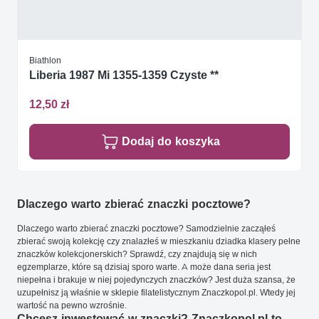
Biathlon
Liberia 1987 Mi 1355-1359 Czyste **
12,50 zł
Dodaj do koszyka
Dlaczego warto zbierać znaczki pocztowe?
Dlaczego warto zbierać znaczki pocztowe? Samodzielnie zacząłeś
zbierać swoją kolekcję czy znalazłeś w mieszkaniu dziadka klasery pełne
znaczków kolekcjonerskich? Sprawdź, czy znajdują się w nich
egzemplarze, które są dzisiaj sporo warte. A może dana seria jest
niepełna i brakuje w niej pojedynczych znaczków? Jest duża szansa, że
uzupełnisz ją właśnie w sklepie filatelistycznym Znaczkopol.pl. Wtedy jej
wartość na pewno wzrośnie.
Chcesz inwestować w znaczki? Znaczkopol.pl to