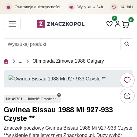
Przejdź do treści głównej
Gwarancja autentyczności
Wysyłka w 24h
14 dni na
0
Liczba pozycji 
0
Pro
...
Olimpiada Zimowa 1988 Calgary
Numer
Nr
: #9701
Jakość: Czyste **
Gwinea Bissau 1988 Mi 927-933
Czyste **
Znaczek pocztowy Gwinea Bissau 1988 Mi 927-933 Czyste
**w sklepie filatelistycznym Znaczkopol.pl. Duży wybór