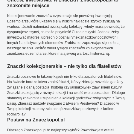
znakomite miejsce
Kolekcjonowanie znaczków często staje się poważną inwestycją.
Egzemplarze, które ukazały się w niskim nakładzie szybko zyskują na
wartości. Jeżeli natomiast tworzą całą kolekcję, wtedy masz pewność, że
dysponujesz czymś, co może przynieść Ci realne zyski. Jednak, żeby
inwestować mądrze, uprzednio poznaj rynek znaczków pocztowych i
innych filatelistycznych elementów. Zrobisz to, zapoznając się z ofertą
naszego sklepu. Pośród wielu tysięcy znaczków kolekcjonerskich
znajdziesz egzemplarze, które mają swoją wartość historyczną.
Znaczki kolekcjonerskie – nie tylko dla filatelistów
Znaczki pocztowe to łakomy kąsek nie tylko dla zapalonych filatelistów.
Na świecie bardzo łatwo znaleźć ludzi, którzy zbierają wszelkie gadżety
związane z daną postacią, historią czy jakimkolwiek zjawiskiem kultury.
Znaczki ukazują się z różnych okazji i na cześć wielu postaciom. Dlatego
stanowią znakomite uzupełnienie kolekcji gadżetów związanych z Twoją
pasją. Zbierasz gadżety związane z Elvisem Presleyem? Dlaczego w
Twojej kolekcji miałoby zabraknąć znaczków pocztowych z królem
rock&rolla?
Postaw na Znaczkopol.pl
Dlaczego Znaczkopol.pl to najlepszy wybór? Powodów jest wiele!