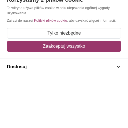
Konto
Ta witryna używa plików cookie w celu ulepszenia ogólnej wygody
użytkowania.
Moje konto
Zajrzyj do naszej
Polityki plików cookie
, aby uzyskać więcej informacji.
Moje zamówienia
Tylko niezbędne
Mój koszyk
Zaakceptuj wszystko
Adres dostawy
Polecamy
Dostosuj
Znaczki Konie
Znaczki Politycy
Znaczki Żaglowce
Znaczki Kwiaty
Znaczki Herby / Heraldyka / Symbole