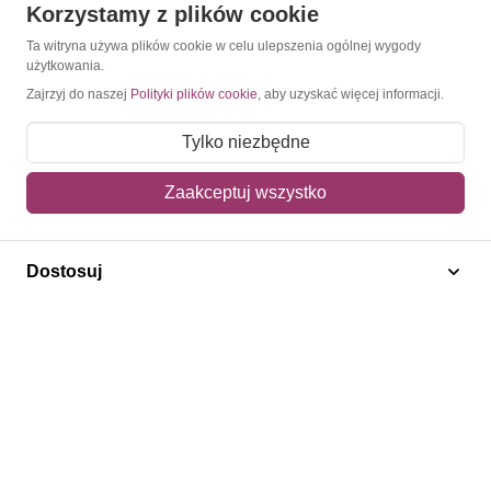
Korzystamy z plików cookie
O Znaczkopol.pl
Ta witryna używa plików cookie w celu ulepszenia ogólnej wygody
użytkowania.
O nas
Zajrzyj do naszej
Polityki plików cookie
, aby uzyskać więcej informacji.
Blog
Tylko niezbędne
Regulamin
Zaakceptuj wszystko
Polityka prywatności
Mapa strony
Dostosuj
Kontakt
Obsługa klienta
Pomoc i FAQ
Metody dostawy