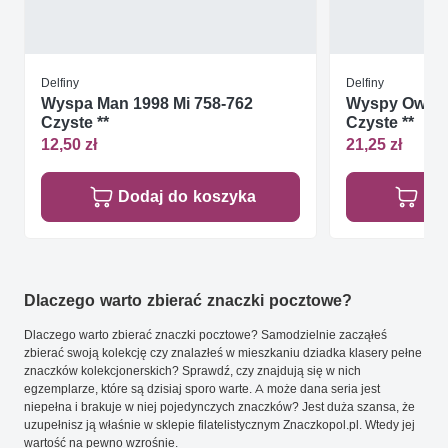
Delfiny
Delfiny
Wyspa Man 1998 Mi 758-762
Wyspy Owcze
Czyste **
Czyste **
12,50 zł
21,25 zł
Dodaj do koszyka
Do
Dlaczego warto zbierać znaczki pocztowe?
Dlaczego warto zbierać znaczki pocztowe? Samodzielnie zacząłeś
zbierać swoją kolekcję czy znalazłeś w mieszkaniu dziadka klasery pełne
znaczków kolekcjonerskich? Sprawdź, czy znajdują się w nich
egzemplarze, które są dzisiaj sporo warte. A może dana seria jest
niepełna i brakuje w niej pojedynczych znaczków? Jest duża szansa, że
uzupełnisz ją właśnie w sklepie filatelistycznym Znaczkopol.pl. Wtedy jej
wartość na pewno wzrośnie.