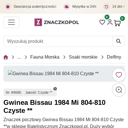
Przejdź do treści głównej
Gwarancja autentyczności
Wysyłka w 24h
14 dni na
0
Liczba pozycji 
0
Pro
...
Fauna Morska
Ssaki morskie
Delfiny
Numer
Nr
: #9686
Jakość: Czyste **
Gwinea Bissau 1984 Mi 804-810
Czyste **
Znaczek pocztowy Gwinea Bissau 1984 Mi 804-810 Czyste
**w sklepie filatelistycznym Znaczkopol.pl. Duży wybór