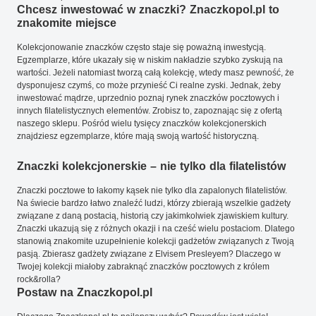
Chcesz inwestować w znaczki? Znaczkopol.pl to
znakomite miejsce
Kolekcjonowanie znaczków często staje się poważną inwestycją.
Egzemplarze, które ukazały się w niskim nakładzie szybko zyskują na
wartości. Jeżeli natomiast tworzą całą kolekcję, wtedy masz pewność, że
dysponujesz czymś, co może przynieść Ci realne zyski. Jednak, żeby
inwestować mądrze, uprzednio poznaj rynek znaczków pocztowych i
innych filatelistycznych elementów. Zrobisz to, zapoznając się z ofertą
naszego sklepu. Pośród wielu tysięcy znaczków kolekcjonerskich
znajdziesz egzemplarze, które mają swoją wartość historyczną.
Znaczki kolekcjonerskie – nie tylko dla filatelistów
Znaczki pocztowe to łakomy kąsek nie tylko dla zapalonych filatelistów.
Na świecie bardzo łatwo znaleźć ludzi, którzy zbierają wszelkie gadżety
związane z daną postacią, historią czy jakimkolwiek zjawiskiem kultury.
Znaczki ukazują się z różnych okazji i na cześć wielu postaciom. Dlatego
stanowią znakomite uzupełnienie kolekcji gadżetów związanych z Twoją
pasją. Zbierasz gadżety związane z Elvisem Presleyem? Dlaczego w
Twojej kolekcji miałoby zabraknąć znaczków pocztowych z królem
rock&rolla?
Postaw na Znaczkopol.pl