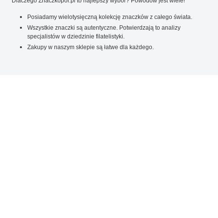
Dlaczego Znaczkopol.pl to najlepszy wybór? Powodów jest wiele!
Posiadamy wielotysięczną kolekcję znaczków z całego świata.
Wszystkie znaczki są autentyczne. Potwierdzają to analizy
specjalistów w dziedzinie filatelistyki.
Zakupy w naszym sklepie są łatwe dla każdego.