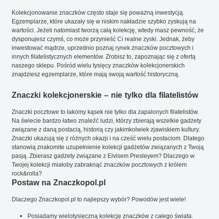
Kolekcjonowanie znaczków często staje się poważną inwestycją.
Egzemplarze, które ukazały się w niskim nakładzie szybko zyskują na
wartości. Jeżeli natomiast tworzą całą kolekcję, wtedy masz pewność, że
dysponujesz czymś, co może przynieść Ci realne zyski. Jednak, żeby
inwestować mądrze, uprzednio poznaj rynek znaczków pocztowych i
innych filatelistycznych elementów. Zrobisz to, zapoznając się z ofertą
naszego sklepu. Pośród wielu tysięcy znaczków kolekcjonerskich
znajdziesz egzemplarze, które mają swoją wartość historyczną.
Znaczki kolekcjonerskie – nie tylko dla filatelistów
Znaczki pocztowe to łakomy kąsek nie tylko dla zapalonych filatelistów.
Na świecie bardzo łatwo znaleźć ludzi, którzy zbierają wszelkie gadżety
związane z daną postacią, historią czy jakimkolwiek zjawiskiem kultury.
Znaczki ukazują się z różnych okazji i na cześć wielu postaciom. Dlatego
stanowią znakomite uzupełnienie kolekcji gadżetów związanych z Twoją
pasją. Zbierasz gadżety związane z Elvisem Presleyem? Dlaczego w
Twojej kolekcji miałoby zabraknąć znaczków pocztowych z królem
rock&rolla?
Postaw na Znaczkopol.pl
Dlaczego Znaczkopol.pl to najlepszy wybór? Powodów jest wiele!
Posiadamy wielotysięczną kolekcję znaczków z całego świata.