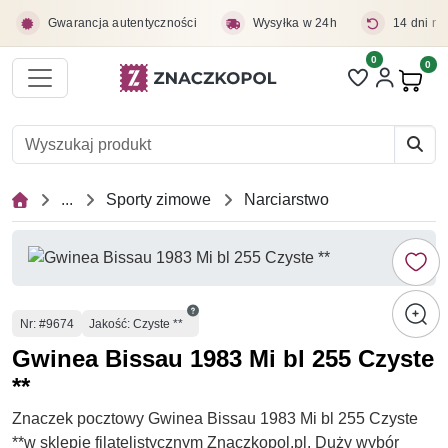
Przejdź do treści głównej
Gwarancja autentyczności
Wysyłka w 24h
14 dni na
0
Liczba pozycji 
0
Pro
...
Sporty zimowe
Narciarstwo
Numer
Nr
: #9674
Jakość: Czyste **
Gwinea Bissau 1983 Mi bl 255 Czyste
**
Znaczek pocztowy Gwinea Bissau 1983 Mi bl 255 Czyste
**w sklepie filatelistycznym Znaczkopol.pl. Duży wybór