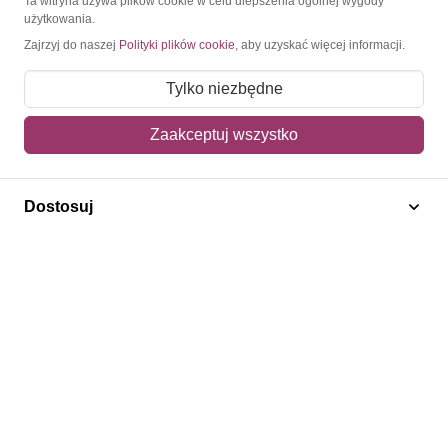
Ta witryna używa plików cookie w celu ulepszenia ogólnej wygody
użytkowania.
Moje konto
Zajrzyj do naszej
Polityki plików cookie
, aby uzyskać więcej informacji.
Moje zamówienia
Tylko niezbędne
Mój koszyk
Zaakceptuj wszystko
Adres dostawy
Polecamy
Dostosuj
Znaczki Konie
Znaczki Politycy
Znaczki Żaglowce
Znaczki Kolarstwo
Znaczki Boże Narodzenie