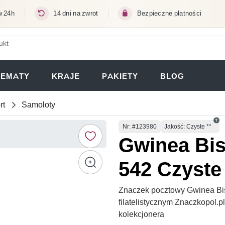
w 24h
14 dni na zwrot
Bezpieczne płatności
ERA SIĘ W NOWEJ KARCIE)
TEMATY
KRAJE
PAKIETY
BLOG
rt
Samoloty
Numer
Nr
: #123980
Jakość: Czyste **
Gwinea Bis
542 Czyste 
Znaczek pocztowy Gwinea Bis
filatelistycznym Znaczkopol.
kolekcjonera