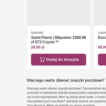
Samoloty
Lokom
Saint-Pierre i Miquelon 1989 Mi
Buru
zf 573 Czyste **
26,00 zł
90,0
Dodaj do koszyka
Dlaczego warto zbierać znaczki pocztowe?
Dlaczego warto zbierać znaczki pocztowe? Samodzielnie zacz
znalazłeś w mieszkaniu dziadka klasery pełne znaczków kole
się w nich egzemplarze, które są dzisiaj sporo warte. A może 
niej pojedynczych znaczków? Jest duża szansa, że uzupełnisz 
Znaczkopol.pl. Wtedy jej wartość na pewno wzrośnie.