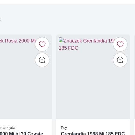
ć
Antarktyda
Psy
000 Mi bl 30 Czyste
Grenlandia 1988 Mi 185 FDC