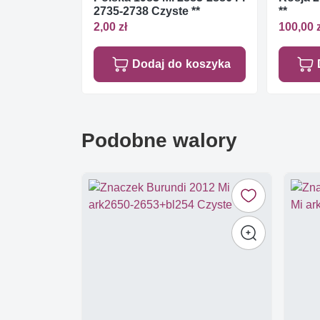
2735-2738 Czyste **
**
2,00 zł
100,00 
Dodaj do koszyka
Podobne walory