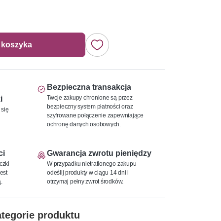
 koszyka
Bezpieczna transakcja
Twoje zakupy chronione są przez
i
bezpieczny system płatności oraz
 się
szyfrowane połączenie zapewniające
ochronę danych osobowych.
ci
Gwarancja zwrotu pieniędzy
czki
W przypadku nietrafionego zakupu
est
odeślij produkty w ciągu 14 dni i
.
otrzymaj pełny zwrot środków.
tegorie produktu