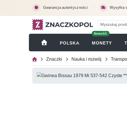
Przejdź do treści głównej
Gwarancja autentyczności
Wysyłka 
Nowość!
(OTWI
POLSKA
MONETY
Znaczki
Nauka i rozwój
Transpo