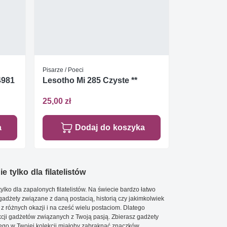
Pisarze / Poeci
4981
Lesotho Mi 285 Czyste **
25,00 zł
a
Dodaj do koszyka
e tylko dla filatelistów
ylko dla zapalonych filatelistów. Na świecie bardzo łatwo
 gadżety związane z daną postacią, historią czy jakimkolwiek
 z różnych okazji i na cześć wielu postaciom. Dlatego
cji gadżetów związanych z Twoją pasją. Zbierasz gadżety
go w Twojej kolekcji miałoby zabraknąć znaczków