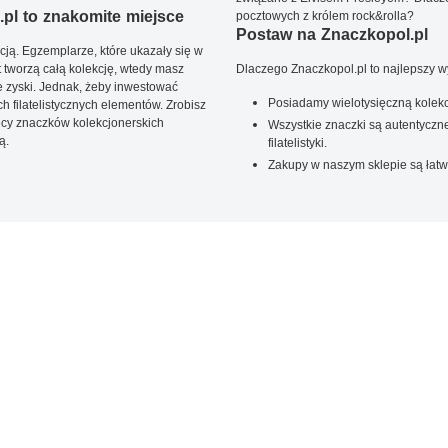
pl to znakomite miejsce
pocztowych z królem rock&rolla?
Postaw na Znaczkopol.pl
ją. Egzemplarze, które ukazały się w
t tworzą całą kolekcję, wtedy masz
Dlaczego Znaczkopol.pl to najlepszy 
 zyski. Jednak, żeby inwestować
Posiadamy wielotysięczną kolekc
 filatelistycznych elementów. Zrobisz
ięcy znaczków kolekcjonerskich
Wszystkie znaczki są autentyczne
ą.
filatelistyki.
Zakupy w naszym sklepie są łatw