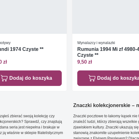
otywy
Wynalazcy i wynalazki
ndi 1974 Czyste **
Rumunia 1994 Mi zf 4980-
Czyste **
0 zł
9,50 zł
Dodaj do koszyka
Dodaj do koszyk
Znaczki kolekcjonerskie – ni
ąłeś zbierać swoją kolekcję czy
Znaczki pocztowe to łakomy kąsek nie t
kcjonerskich? Sprawdź, czy znajdują
znaleźć ludzi, którzy zbierają wszelkie
dana seria jest niepełna i brakuje w
zjawiskiem kultury. Znaczki ukazują się
ją właśnie w sklepie filatelistycznym
stanowią znakomite uzupełnienie kolek
związane z Elvisem Presleyem? Dlacze