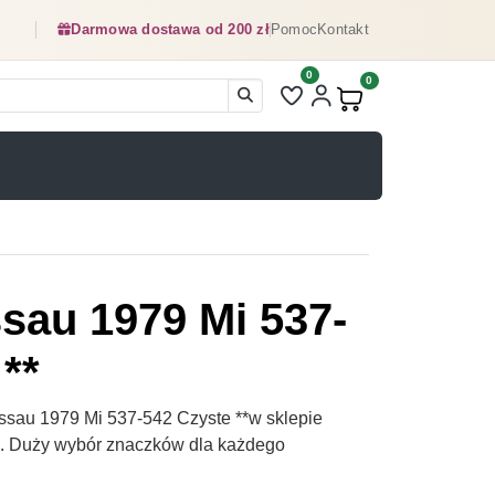
Darmowa dostawa od 200 zł
Pomoc
Kontakt
0
Liczba pozycji na liście ulubionyc
0
Produkty w koszyku:
sau 1979 Mi 537-
**
sau 1979 Mi 537-542 Czyste **w sklepie
pl. Duży wybór znaczków dla każdego