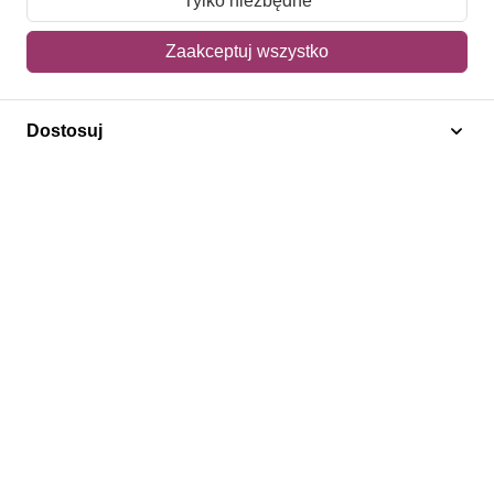
Tylko niezbędne
Mój koszyk
Zaakceptuj wszystko
Adres dostawy
Dostosuj
Polecamy
Znaczki Konie
Znaczki Politycy
Znaczki Żaglowce
Znaczki Kwiaty
Znaczki Boże Narodzenie
Regulamin
Prywatność
Bezpieczeństwo