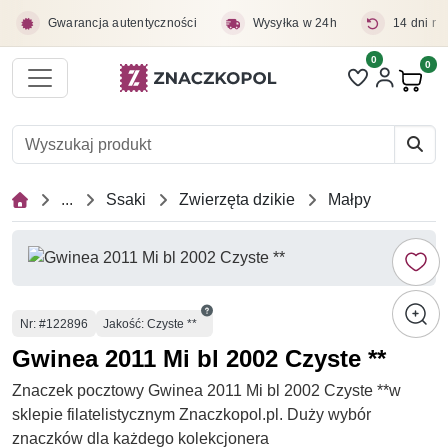
Przejdź do treści głównej
Gwarancja autentyczności
Wysyłka w 24h
14 dni na
0
Liczba pozycji 
0
Pro
...
Ssaki
Zwierzęta dzikie
Małpy
Numer
Nr
: #122896
Jakość: Czyste **
Gwinea 2011 Mi bl 2002 Czyste **
Znaczek pocztowy Gwinea 2011 Mi bl 2002 Czyste **w
sklepie filatelistycznym Znaczkopol.pl. Duży wybór
znaczków dla każdego kolekcjonera