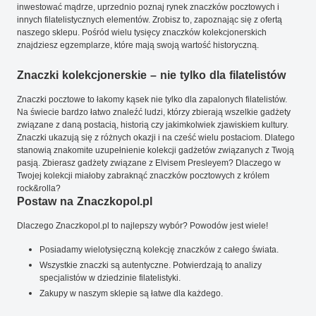
inwestować mądrze, uprzednio poznaj rynek znaczków pocztowych i
innych filatelistycznych elementów. Zrobisz to, zapoznając się z ofertą
naszego sklepu. Pośród wielu tysięcy znaczków kolekcjonerskich
znajdziesz egzemplarze, które mają swoją wartość historyczną.
Znaczki kolekcjonerskie – nie tylko dla filatelistów
Znaczki pocztowe to łakomy kąsek nie tylko dla zapalonych filatelistów.
Na świecie bardzo łatwo znaleźć ludzi, którzy zbierają wszelkie gadżety
związane z daną postacią, historią czy jakimkolwiek zjawiskiem kultury.
Znaczki ukazują się z różnych okazji i na cześć wielu postaciom. Dlatego
stanowią znakomite uzupełnienie kolekcji gadżetów związanych z Twoją
pasją. Zbierasz gadżety związane z Elvisem Presleyem? Dlaczego w
Twojej kolekcji miałoby zabraknąć znaczków pocztowych z królem
rock&rolla?
Postaw na Znaczkopol.pl
Dlaczego Znaczkopol.pl to najlepszy wybór? Powodów jest wiele!
Posiadamy wielotysięczną kolekcję znaczków z całego świata.
Wszystkie znaczki są autentyczne. Potwierdzają to analizy
specjalistów w dziedzinie filatelistyki.
Zakupy w naszym sklepie są łatwe dla każdego.