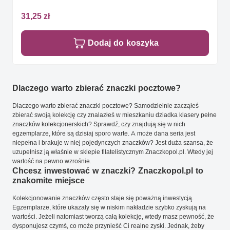
31,25 zł
Dodaj do koszyka
Dlaczego warto zbierać znaczki pocztowe?
Dlaczego warto zbierać znaczki pocztowe? Samodzielnie zacząłeś
zbierać swoją kolekcję czy znalazłeś w mieszkaniu dziadka klasery pełne
znaczków kolekcjonerskich? Sprawdź, czy znajdują się w nich
egzemplarze, które są dzisiaj sporo warte. A może dana seria jest
niepełna i brakuje w niej pojedynczych znaczków? Jest duża szansa, że
uzupełnisz ją właśnie w sklepie filatelistycznym Znaczkopol.pl. Wtedy jej
wartość na pewno wzrośnie.
Chcesz inwestować w znaczki? Znaczkopol.pl to
znakomite miejsce
Kolekcjonowanie znaczków często staje się poważną inwestycją.
Egzemplarze, które ukazały się w niskim nakładzie szybko zyskują na
wartości. Jeżeli natomiast tworzą całą kolekcję, wtedy masz pewność, że
dysponujesz czymś, co może przynieść Ci realne zyski. Jednak, żeby