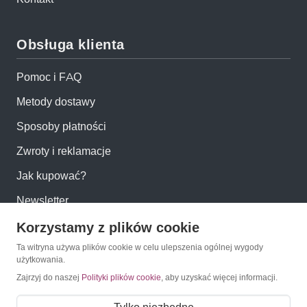
Obsługa klienta
Pomoc i FAQ
Metody dostawy
Sposoby płatności
Zwroty i reklamacje
Jak kupować?
Newsletter
Korzystamy z plików cookie
Konto
Ta witryna używa plików cookie w celu ulepszenia ogólnej wygody
użytkowania.
Moje konto
Zajrzyj do naszej
Polityki plików cookie
, aby uzyskać więcej informacji.
Moje zamówienia